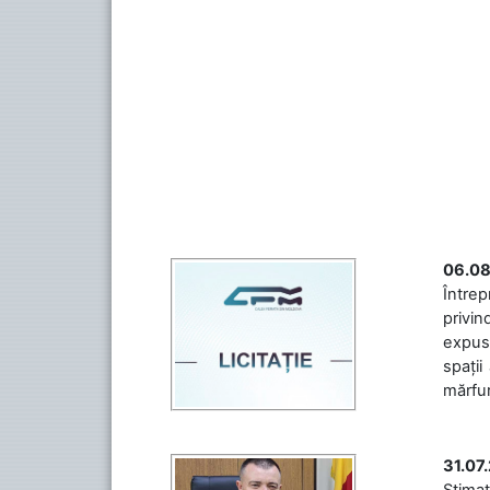
06.08
Întrep
privin
expuse
spații
mărfuri
31.07
Stimaț