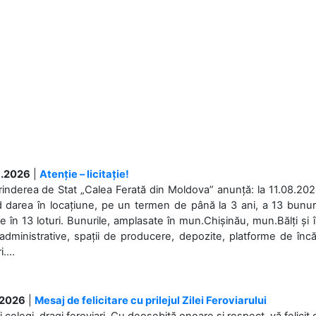
.2026
|
Atenție – licitație!
rinderea de Stat „Calea Ferată din Moldova” anunță: la 11.08.2026,
d darea în locațiune, pe un termen de până la 3 ani, a 13 bunuri
 în 13 loturi. Bunurile, amplasate în mun.Chișinău, mun.Bălți și 
 administrative, spații de producere, depozite, platforme de în
....
.2026
|
Mesaj de felicitare cu prilejul Zilei Feroviarului
i colegi, dragi feroviari, Cu deosebită onoare și respect, vă felicit 