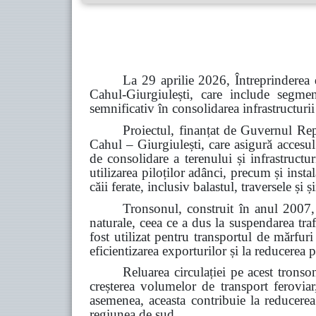
La 29 aprilie 2026, Întreprinderea 
Cahul-Giurgiulești, care include segme
semnificativ în consolidarea infrastructurii
Proiectul, finanțat de Guvernul Rep
Cahul – Giurgiulești, care asigură accesul
de consolidare a terenului și infrastructu
utilizarea piloților adânci, precum și inst
căii ferate, inclusiv balastul, traversele și
Tronsonul, construit în anul 2007, 
naturale, ceea ce a dus la suspendarea tra
fost utilizat pentru transportul de mărfur
eficientizarea exporturilor și la reducerea p
Reluarea circulației pe acest tronso
creșterea volumelor de transport feroviar,
asemenea, aceasta contribuie la reducerea d
regiunea de sud.