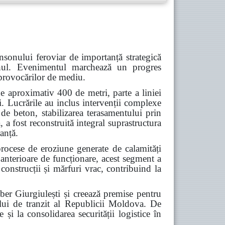
nsonului feroviar de importanță strategică
Cahul. Evenimentul marchează un progres
a provocărilor de mediu.
e aproximativ 400 de metri, parte a liniei
i. Lucrările au inclus intervenții complexe
 de beton, stabilizarea terasamentului prin
 a fost reconstruită integral suprastructura
ranță.
procese de eroziune generate de calamități
 anterioare de funcționare, acest segment a
construcții și mărfuri vrac, contribuind la
iber Giurgiulești și creează premise pentru
alului de tranzit al Republicii Moldova. De
 și la consolidarea securității logistice în