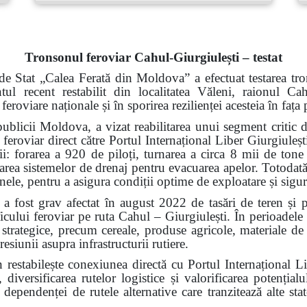
Tronsonul feroviar Cahul-Giurgiulești – testat
de Stat „Calea Ferată din Moldova” a efectuat testarea tro
ntul recent restabilit din localitatea Văleni, raionul 
 feroviare naționale și în sporirea rezilienței acesteia în faț
ublicii Moldova, a vizat reabilitarea unui segment critic d
 feroviar direct către Portul Internațional Liber Giurgiuleșt
rii: forarea a 920 de piloți, turnarea a circa 8 mii de tone
alarea sistemelor de drenaj pentru evacuarea apelor. Totodată,
 șinele, pentru a asigura condiții optime de exploatare și sigu
a fost grav afectat în august 2022 de tasări de teren și 
ficului feroviar pe ruta Cahul – Giurgiulești. În perioadele
i strategice, precum cereale, produse agricole, materiale de 
resiunii asupra infrastructurii rutiere.
n restabilește conexiunea directă cu Portul Internațional L
 diversificarea rutelor logistice și valorificarea potenți
ependenței de rutele alternative care tranzitează alte state