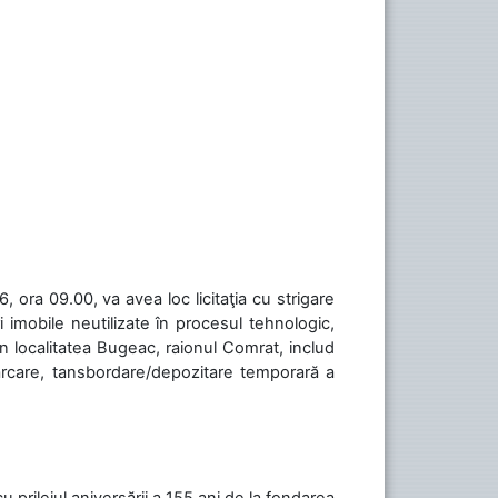
 ora 09.00, va avea loc licitaţia cu strigare
 imobile neutilizate în procesul tehnologic,
în localitatea Bugeac, raionul Comrat, includ
cărcare, tansbordare/depozitare temporară a
cu prilejul aniversării a 155 ani de la fondarea