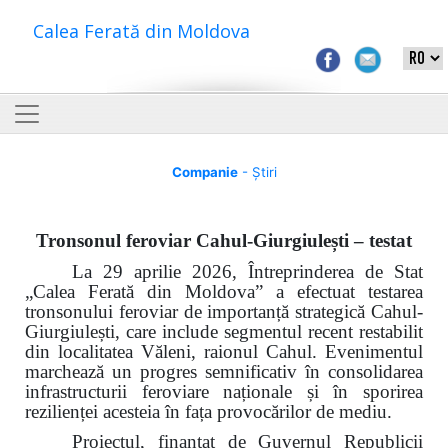
Calea Ferată din Moldova
Companie
- Știri
Tronsonul feroviar Cahul-Giurgiulești – testat
La 29 aprilie 2026, Întreprinderea de Stat
„Calea Ferată din Moldova” a efectuat testarea
tronsonului feroviar de importanță strategică Cahul-
Giurgiulești, care include segmentul recent restabilit
din localitatea Văleni, raionul Cahul. Evenimentul
marchează un progres semnificativ în consolidarea
infrastructurii feroviare naționale și în sporirea
rezilienței acesteia în fața provocărilor de mediu.
Proiectul, finanțat de Guvernul Republicii