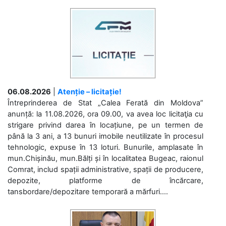
06.08.2026
|
Atenție – licitație!
Întreprinderea de Stat „Calea Ferată din Moldova”
anunță: la 11.08.2026, ora 09.00, va avea loc licitaţia cu
strigare privind darea în locațiune, pe un termen de
până la 3 ani, a 13 bunuri imobile neutilizate în procesul
tehnologic, expuse în 13 loturi. Bunurile, amplasate în
mun.Chișinău, mun.Bălți și în localitatea Bugeac, raionul
Comrat, includ spații administrative, spații de producere,
depozite, platforme de încărcare,
tansbordare/depozitare temporară a mărfuri....