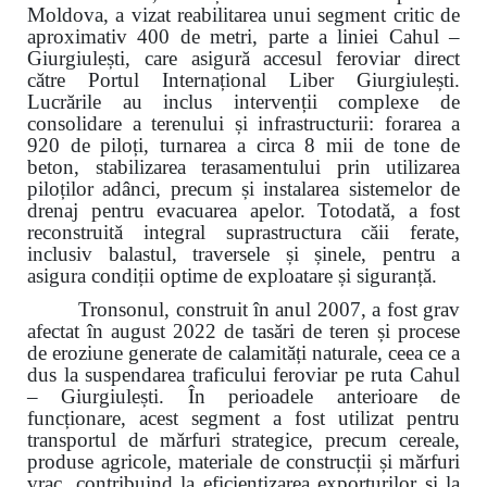
Moldova, a vizat reabilitarea unui segment critic de
aproximativ 400 de metri, parte a liniei Cahul –
Giurgiulești, care asigură accesul feroviar direct
către Portul Internațional Liber Giurgiulești.
Lucrările au inclus intervenții complexe de
consolidare a terenului și infrastructurii: forarea a
920 de piloți, turnarea a circa 8 mii de tone de
beton, stabilizarea terasamentului prin utilizarea
piloților adânci, precum și instalarea sistemelor de
drenaj pentru evacuarea apelor. Totodată, a fost
reconstruită integral suprastructura căii ferate,
inclusiv balastul, traversele și șinele, pentru a
asigura condiții optime de exploatare și siguranță.
Tronsonul, construit în anul 2007, a fost grav
afectat în august 2022 de tasări de teren și procese
de eroziune generate de calamități naturale, ceea ce a
dus la suspendarea traficului feroviar pe ruta Cahul
– Giurgiulești. În perioadele anterioare de
funcționare, acest segment a fost utilizat pentru
transportul de mărfuri strategice, precum cereale,
produse agricole, materiale de construcții și mărfuri
vrac, contribuind la eficientizarea exporturilor și la