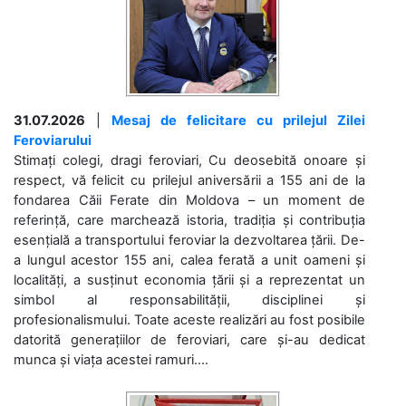
31.07.2026
|
Mesaj de felicitare cu prilejul Zilei
Feroviarului
Stimați colegi, dragi feroviari, Cu deosebită onoare și
respect, vă felicit cu prilejul aniversării a 155 ani de la
fondarea Căii Ferate din Moldova – un moment de
referință, care marchează istoria, tradiția și contribuția
esențială a transportului feroviar la dezvoltarea țării. De-
a lungul acestor 155 ani, calea ferată a unit oameni și
localități, a susținut economia țării și a reprezentat un
simbol al responsabilității, disciplinei și
profesionalismului. Toate aceste realizări au fost posibile
datorită generațiilor de feroviari, care și-au dedicat
munca și viața acestei ramuri....