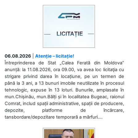
06.08.2026
|
Atenție – licitație!
Întreprinderea de Stat „Calea Ferată din Moldova”
anunță: la 11.08.2026, ora 09.00, va avea loc licitaţia cu
strigare privind darea în locațiune, pe un termen de
până la 3 ani, a 13 bunuri imobile neutilizate în procesul
tehnologic, expuse în 13 loturi. Bunurile, amplasate în
mun.Chișinău, mun.Bălți și în localitatea Bugeac, raionul
Comrat, includ spații administrative, spații de producere,
depozite, platforme de încărcare,
tansbordare/depozitare temporară a mărfuri....