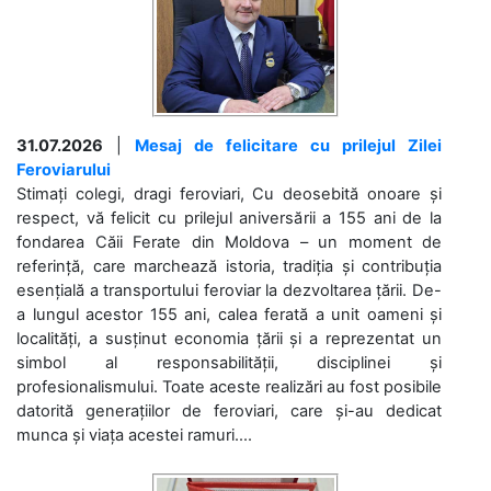
31.07.2026
|
Mesaj de felicitare cu prilejul Zilei
Feroviarului
Stimați colegi, dragi feroviari, Cu deosebită onoare și
respect, vă felicit cu prilejul aniversării a 155 ani de la
fondarea Căii Ferate din Moldova – un moment de
referință, care marchează istoria, tradiția și contribuția
esențială a transportului feroviar la dezvoltarea țării. De-
a lungul acestor 155 ani, calea ferată a unit oameni și
localități, a susținut economia țării și a reprezentat un
simbol al responsabilității, disciplinei și
profesionalismului. Toate aceste realizări au fost posibile
datorită generațiilor de feroviari, care și-au dedicat
munca și viața acestei ramuri....