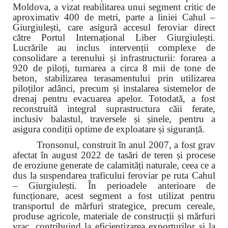
Moldova, a vizat reabilitarea unui segment critic de
aproximativ 400 de metri, parte a liniei Cahul –
Giurgiulești, care asigură accesul feroviar direct
către Portul Internațional Liber Giurgiulești.
Lucrările au inclus intervenții complexe de
consolidare a terenului și infrastructurii: forarea a
920 de piloți, turnarea a circa 8 mii de tone de
beton, stabilizarea terasamentului prin utilizarea
piloților adânci, precum și instalarea sistemelor de
drenaj pentru evacuarea apelor. Totodată, a fost
reconstruită integral suprastructura căii ferate,
inclusiv balastul, traversele și șinele, pentru a
asigura condiții optime de exploatare și siguranță.
Tronsonul, construit în anul 2007, a fost grav
afectat în august 2022 de tasări de teren și procese
de eroziune generate de calamități naturale, ceea ce a
dus la suspendarea traficului feroviar pe ruta Cahul
– Giurgiulești. În perioadele anterioare de
funcționare, acest segment a fost utilizat pentru
transportul de mărfuri strategice, precum cereale,
produse agricole, materiale de construcții și mărfuri
vrac, contribuind la eficientizarea exporturilor și la