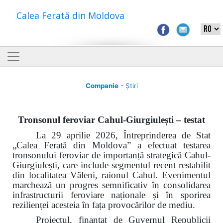
Calea Ferată din Moldova
Companie
- Știri
Tronsonul feroviar Cahul-Giurgiulești – testat
La 29 aprilie 2026, Întreprinderea de Stat
„Calea Ferată din Moldova” a efectuat testarea
tronsonului feroviar de importanță strategică Cahul-
Giurgiulești, care include segmentul recent restabilit
din localitatea Văleni, raionul Cahul. Evenimentul
marchează un progres semnificativ în consolidarea
infrastructurii feroviare naționale și în sporirea
rezilienței acesteia în fața provocărilor de mediu.
Proiectul, finanțat de Guvernul Republicii