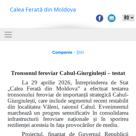
Calea Ferată din Moldova
Companie
- Știri
Tronsonul feroviar Cahul-Giurgiulești – testat
La 29 aprilie 2026, Întreprinderea de Stat
„Calea Ferată din Moldova” a efectuat testarea
tronsonului feroviar de importanță strategică Cahul-
Giurgiulești, care include segmentul recent restabilit
din localitatea Văleni, raionul Cahul. Evenimentul
marchează un progres semnificativ în consolidarea
infrastructurii feroviare naționale și în sporirea
rezilienței acesteia în fața provocărilor de mediu.
Proiectul, finanțat de Guvernul Republicii