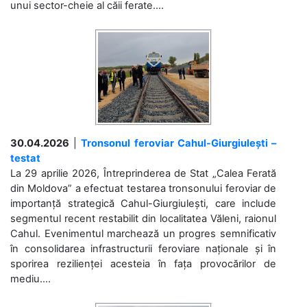
unui sector-cheie al căii ferate....
30.04.2026
|
Tronsonul feroviar Cahul-Giurgiulești –
testat
La 29 aprilie 2026, Întreprinderea de Stat „Calea Ferată
din Moldova” a efectuat testarea tronsonului feroviar de
importanță strategică Cahul-Giurgiulești, care include
segmentul recent restabilit din localitatea Văleni, raionul
Cahul. Evenimentul marchează un progres semnificativ
în consolidarea infrastructurii feroviare naționale și în
sporirea rezilienței acesteia în fața provocărilor de
mediu....