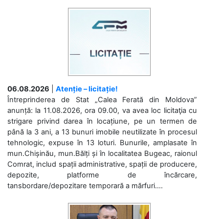
06.08.2026
|
Atenție – licitație!
Întreprinderea de Stat „Calea Ferată din Moldova”
anunță: la 11.08.2026, ora 09.00, va avea loc licitaţia cu
strigare privind darea în locațiune, pe un termen de
până la 3 ani, a 13 bunuri imobile neutilizate în procesul
tehnologic, expuse în 13 loturi. Bunurile, amplasate în
mun.Chișinău, mun.Bălți și în localitatea Bugeac, raionul
Comrat, includ spații administrative, spații de producere,
depozite, platforme de încărcare,
tansbordare/depozitare temporară a mărfuri....