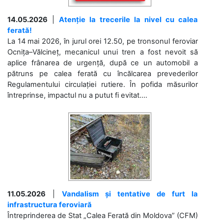
14.05.2026
|
Atenție la trecerile la nivel cu calea
ferată!
La 14 mai 2026, în jurul orei 12.50, pe tronsonul feroviar
Ocnița–Vălcineț, mecanicul unui tren a fost nevoit să
aplice frânarea de urgență, după ce un automobil a
pătruns pe calea ferată cu încălcarea prevederilor
Regulamentului circulației rutiere. În pofida măsurilor
întreprinse, impactul nu a putut fi evitat....
11.05.2026
|
Vandalism și tentative de furt la
infrastructura feroviară
Întreprinderea de Stat „Calea Ferată din Moldova” (CFM)