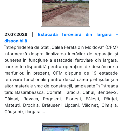
27.07.2026
|
Estacada feroviară din Iargara –
disponibilă
Întreprinderea de Stat „Calea Ferată din Moldova” (CFM)
informează despre finalizarea lucrărilor de reparație și
punerea în funcțiune a estacadei feroviare din Iargara,
care este disponibilă pentru operațiuni de descărcare a
mărfurilor. În prezent, CFM dispune de 19 estacade
feroviare funcționale pentru descărcarea pietrișului și a
altor materiale vrac de construcții, amplasate în întreaga
țară: Basarabeasca, Comrat, Taraclia, Cahul, Bender-2,
Căinari, Revaca, Rogojeni, Florești, Fălești, Răuțel,
Mateuți, Drochia, Brătușeni, Lipcani, Vălcineț, Cimișlia,
Căușeni și Iargara....