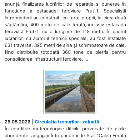
anunță finalizarea lucrărilor de reparație și punerea în
funcțiune a estacadei feroviare Prut-1. Specialiștii
întreprinderii au construit, cu forțe proprii, în circa două
săptămâni, 400 metri de cale ferată, inclusiv estacada
feroviară Prut-1, cu o lungime de 118 metri. În cadrul
lucrărilor, cu ajutorul tehnicii speciale, au fost instalate
631 traverse, 395 metri de șine și schimbătoare de cale,
fiind distribuite totodată 360 tone de pietriș pentru
consolidarea infrastructurii feroviare. ...
25.05.2026
|
Circulația trenurilor - reluată
În condițiile meteorologice dificile provocate de ploile
abundente, angajații Întreprinderii de Stat “Calea Ferată