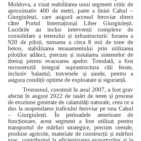
Moldova, a vizat reabilitarea unui segment critic de
aproximativ 400 de metri, parte a liniei Cahul –
Giurgiulești, care asigură accesul feroviar direct
către Portul Internațional Liber Giurgiulești.
Lucrările au inclus intervenții complexe de
consolidare a terenului și infrastructurii: forarea a
920 de piloți, turnarea a circa 8 mii de tone de
beton, stabilizarea terasamentului prin utilizarea
piloților adânci, precum și instalarea sistemelor de
drenaj pentru evacuarea apelor. Totodată, a fost
reconstruită integral suprastructura căii ferate,
inclusiv balastul, traversele și șinele, pentru a
asigura condiții optime de exploatare și siguranță.
Tronsonul, construit în anul 2007, a fost grav
afectat în august 2022 de tasări de teren și procese
de eroziune generate de calamități naturale, ceea ce a
dus la suspendarea traficului feroviar pe ruta Cahul
– Giurgiulești. În perioadele anterioare de
funcționare, acest segment a fost utilizat pentru
transportul de mărfuri strategice, precum cereale,
produse agricole, materiale de construcții și mărfuri
vrac, contribuind la eficientizarea exporturilor și la