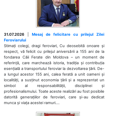
31.07.2026
|
Mesaj de felicitare cu prilejul Zilei
Feroviarului
Stimați colegi, dragi feroviari, Cu deosebită onoare și
respect, vă felicit cu prilejul aniversării a 155 ani de la
fondarea Căii Ferate din Moldova – un moment de
referință, care marchează istoria, tradiția și contribuția
esențială a transportului feroviar la dezvoltarea țării. De-
a lungul acestor 155 ani, calea ferată a unit oameni și
localități, a susținut economia țării și a reprezentat un
simbol al responsabilității, disciplinei și
profesionalismului. Toate aceste realizări au fost posibile
datorită generațiilor de feroviari, care și-au dedicat
munca și viața acestei ramuri....