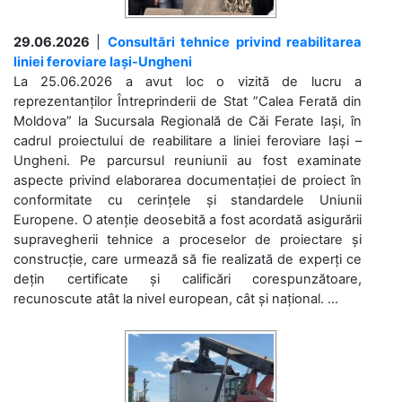
29.06.2026
|
Consultări tehnice privind reabilitarea
liniei feroviare Iași-Ungheni
La 25.06.2026 a avut loc o vizită de lucru a
reprezentanților Întreprinderii de Stat ”Calea Ferată din
Moldova” la Sucursala Regională de Căi Ferate Iași, în
cadrul proiectului de reabilitare a liniei feroviare Iași –
Ungheni. Pe parcursul reuniunii au fost examinate
aspecte privind elaborarea documentației de proiect în
conformitate cu cerințele și standardele Uniunii
Europene. O atenție deosebită a fost acordată asigurării
supravegherii tehnice a proceselor de proiectare și
construcție, care urmează să fie realizată de experți ce
dețin certificate și calificări corespunzătoare,
recunoscute atât la nivel european, cât și național. ...