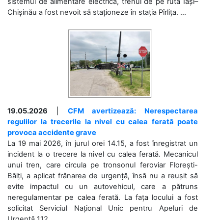
sistemul de alimentare electrică, trenul de pe ruta Iași–
Chișinău a fost nevoit să staționeze în stația Pîrlița. ...
19.05.2026
|
CFM avertizează: Nerespectarea
regulilor la trecerile la nivel cu calea ferată poate
provoca accidente grave
La 19 mai 2026, în jurul orei 14.15, a fost înregistrat un
incident la o trecere la nivel cu calea ferată. Mecanicul
unui tren, care circula pe tronsonul feroviar Florești-
Bălți, a aplicat frânarea de urgență, însă nu a reușit să
evite impactul cu un autovehicul, care a pătruns
neregulamentar pe calea ferată. La fața locului a fost
solicitat Serviciul Național Unic pentru Apeluri de
Urgență 112....