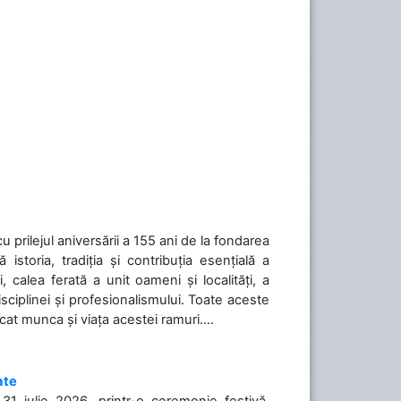
cu prilejul aniversării a 155 ani de la fondarea
toria, tradiția și contribuția esențială a
, calea ferată a unit oameni și localități, a
isciplinei și profesionalismului. Toate aceste
icat munca și viața acestei ramuri....
ate
31 iulie 2026, printr-o ceremonie festivă,