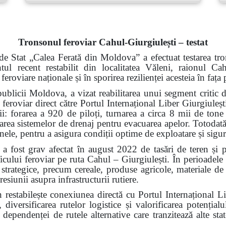
Tronsonul feroviar Cahul-Giurgiulești – testat
de Stat „Calea Ferată din Moldova” a efectuat testarea tro
ntul recent restabilit din localitatea Văleni, raionul 
 feroviare naționale și în sporirea rezilienței acesteia în faț
ublicii Moldova, a vizat reabilitarea unui segment critic d
 feroviar direct către Portul Internațional Liber Giurgiuleșt
rii: forarea a 920 de piloți, turnarea a circa 8 mii de tone
alarea sistemelor de drenaj pentru evacuarea apelor. Totodată,
 șinele, pentru a asigura condiții optime de exploatare și sigu
a fost grav afectat în august 2022 de tasări de teren și 
ficului feroviar pe ruta Cahul – Giurgiulești. În perioadele
i strategice, precum cereale, produse agricole, materiale de 
resiunii asupra infrastructurii rutiere.
n restabilește conexiunea directă cu Portul Internațional L
 diversificarea rutelor logistice și valorificarea potenți
ependenței de rutele alternative care tranzitează alte state