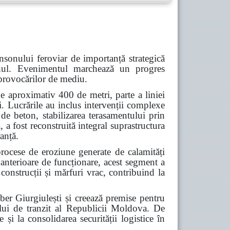
nsonului feroviar de importanță strategică
Cahul. Evenimentul marchează un progres
a provocărilor de mediu.
e aproximativ 400 de metri, parte a liniei
i. Lucrările au inclus intervenții complexe
 de beton, stabilizarea terasamentului prin
 a fost reconstruită integral suprastructura
ranță.
procese de eroziune generate de calamități
 anterioare de funcționare, acest segment a
construcții și mărfuri vrac, contribuind la
iber Giurgiulești și creează premise pentru
alului de tranzit al Republicii Moldova. De
 și la consolidarea securității logistice în