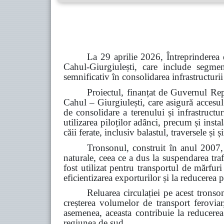
La 29 aprilie 2026, Întreprinderea 
Cahul-Giurgiulești, care include segme
semnificativ în consolidarea infrastructurii
Proiectul, finanțat de Guvernul Rep
Cahul – Giurgiulești, care asigură accesul
de consolidare a terenului și infrastructu
utilizarea piloților adânci, precum și inst
căii ferate, inclusiv balastul, traversele și
Tronsonul, construit în anul 2007, 
naturale, ceea ce a dus la suspendarea tra
fost utilizat pentru transportul de mărfur
eficientizarea exporturilor și la reducerea p
Reluarea circulației pe acest tronso
creșterea volumelor de transport feroviar,
asemenea, aceasta contribuie la reducerea d
regiunea de sud.