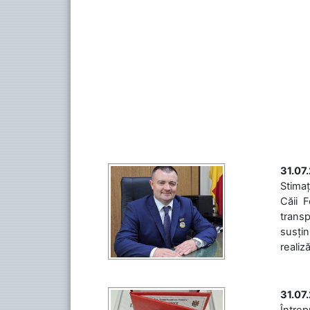
31.07
Stimaț
Căii 
transp
susțin
realiz
31.07
Între