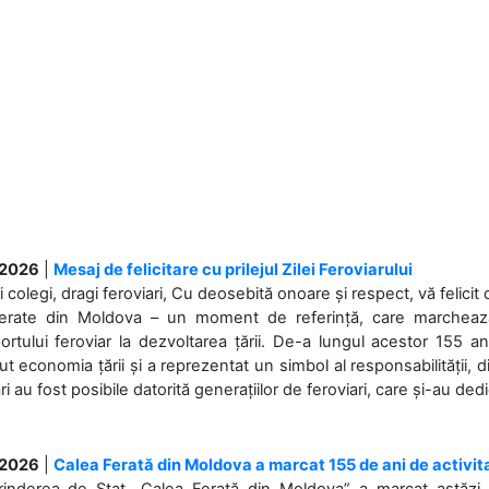
.2026
|
Mesaj de felicitare cu prilejul Zilei Feroviarului
i colegi, dragi feroviari, Cu deosebită onoare și respect, vă felicit 
Ferate din Moldova – un moment de referință, care marchează is
ortului feroviar la dezvoltarea țării. De-a lungul acestor 155 ani
ut economia țării și a reprezentat un simbol al responsabilității, d
ări au fost posibile datorită generațiilor de feroviari, care și-au ded
.2026
|
Calea Ferată din Moldova a marcat 155 de ani de activit
prinderea de Stat „Calea Ferată din Moldova” a marcat astăzi, 