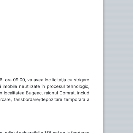
 ora 09.00, va avea loc licitaţia cu strigare
 imobile neutilizate în procesul tehnologic,
în localitatea Bugeac, raionul Comrat, includ
cărcare, tansbordare/depozitare temporară a
cu prilejul aniversării a 155 ani de la fondarea