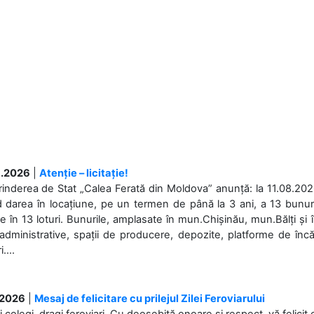
.2026
|
Atenție – licitație!
rinderea de Stat „Calea Ferată din Moldova” anunță: la 11.08.2026,
d darea în locațiune, pe un termen de până la 3 ani, a 13 bunuri
 în 13 loturi. Bunurile, amplasate în mun.Chișinău, mun.Bălți și 
 administrative, spații de producere, depozite, platforme de în
....
.2026
|
Mesaj de felicitare cu prilejul Zilei Feroviarului
i colegi, dragi feroviari, Cu deosebită onoare și respect, vă felicit 