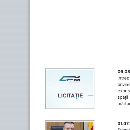
06.08
Întrep
privin
expuse
spații
mărfuri
31.07
Stimaț