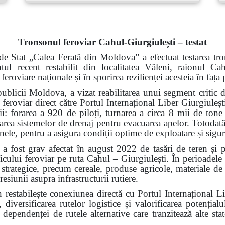
Tronsonul feroviar Cahul-Giurgiulești – testat
de Stat „Calea Ferată din Moldova” a efectuat testarea tro
ntul recent restabilit din localitatea Văleni, raionul 
 feroviare naționale și în sporirea rezilienței acesteia în faț
ublicii Moldova, a vizat reabilitarea unui segment critic d
 feroviar direct către Portul Internațional Liber Giurgiuleșt
rii: forarea a 920 de piloți, turnarea a circa 8 mii de tone
alarea sistemelor de drenaj pentru evacuarea apelor. Totodată,
 șinele, pentru a asigura condiții optime de exploatare și sigu
a fost grav afectat în august 2022 de tasări de teren și 
ficului feroviar pe ruta Cahul – Giurgiulești. În perioadele
i strategice, precum cereale, produse agricole, materiale de 
resiunii asupra infrastructurii rutiere.
n restabilește conexiunea directă cu Portul Internațional L
 diversificarea rutelor logistice și valorificarea potenți
ependenței de rutele alternative care tranzitează alte state