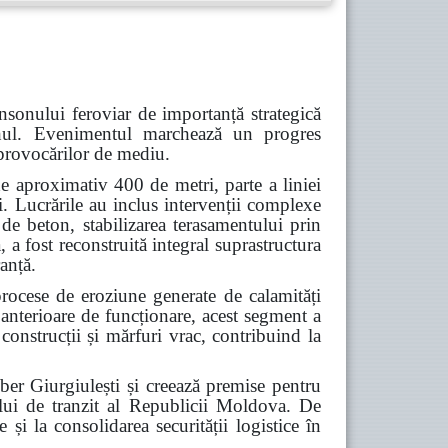
nsonului feroviar de importanță strategică
Cahul. Evenimentul marchează un progres
a provocărilor de mediu.
e aproximativ 400 de metri, parte a liniei
i. Lucrările au inclus intervenții complexe
 de beton, stabilizarea terasamentului prin
 a fost reconstruită integral suprastructura
ranță.
procese de eroziune generate de calamități
 anterioare de funcționare, acest segment a
construcții și mărfuri vrac, contribuind la
iber Giurgiulești și creează premise pentru
alului de tranzit al Republicii Moldova. De
 și la consolidarea securității logistice în