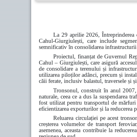
La 29 aprilie 2026, Întreprinderea 
Cahul-Giurgiulești, care include segme
semnificativ în consolidarea infrastructurii
Proiectul, finanțat de Guvernul Rep
Cahul – Giurgiulești, care asigură accesul
de consolidare a terenului și infrastructu
utilizarea piloților adânci, precum și inst
căii ferate, inclusiv balastul, traversele și
Tronsonul, construit în anul 2007, 
naturale, ceea ce a dus la suspendarea tra
fost utilizat pentru transportul de mărfur
eficientizarea exporturilor și la reducerea p
Reluarea circulației pe acest tronso
creșterea volumelor de transport feroviar,
asemenea, aceasta contribuie la reducerea d
regiunea de sud.