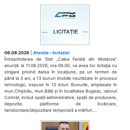
06.08.2026
|
Atenție – licitație!
Întreprinderea de Stat „Calea Ferată din Moldova”
anunță: la 11.08.2026, ora 09.00, va avea loc licitaţia cu
strigare privind darea în locațiune, pe un termen de
până la 3 ani, a 13 bunuri imobile neutilizate în procesul
tehnologic, expuse în 13 loturi. Bunurile, amplasate în
mun.Chișinău, mun.Bălți și în localitatea Bugeac, raionul
Comrat, includ spații administrative, spații de producere,
depozite, platforme de încărcare,
tansbordare/depozitare temporară a mărfuri....