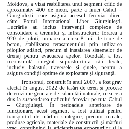
Moldova, a vizat reabilitarea unui segment critic de
aproximativ 400 de metri, parte a liniei Cahul –
Giurgiulești, care asigură accesul feroviar direct
către Portul Internațional Liber Giurgiulești.
Lucrările au inclus intervenții complexe de
consolidare a terenului și infrastructurii: forarea a
920 de piloți, turnarea a circa 8 mii de tone de
beton, stabilizarea terasamentului prin utilizarea
piloților adânci, precum și instalarea sistemelor de
drenaj pentru evacuarea apelor. Totodată, a fost
reconstruită integral suprastructura căii ferate,
inclusiv balastul, traversele și șinele, pentru a
asigura condiții optime de exploatare și siguranță.
Tronsonul, construit în anul 2007, a fost grav
afectat în august 2022 de tasări de teren și procese
de eroziune generate de calamități naturale, ceea ce a
dus la suspendarea traficului feroviar pe ruta Cahul
– Giurgiulești. În perioadele anterioare de
funcționare, acest segment a fost utilizat pentru
transportul de mărfuri strategice, precum cereale,
produse agricole, materiale de construcții și mărfuri
vrac, contribuind la eficientizarea exporturilor și la