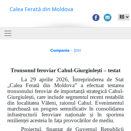
Calea Ferată din Moldova
Companie
- Știri
Tronsonul feroviar Cahul-Giurgiulești – testat
La 29 aprilie 2026, Întreprinderea de Stat
„Calea Ferată din Moldova” a efectuat testarea
tronsonului feroviar de importanță strategică Cahul-
Giurgiulești, care include segmentul recent restabilit
din localitatea Văleni, raionul Cahul. Evenimentul
marchează un progres semnificativ în consolidarea
infrastructurii feroviare naționale și în sporirea
rezilienței acesteia în fața provocărilor de mediu.
Proiectul, finanțat de Guvernul Republicii