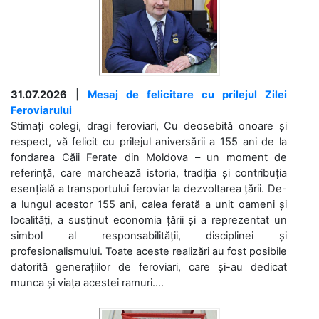
31.07.2026
|
Mesaj de felicitare cu prilejul Zilei
Feroviarului
Stimați colegi, dragi feroviari, Cu deosebită onoare și
respect, vă felicit cu prilejul aniversării a 155 ani de la
fondarea Căii Ferate din Moldova – un moment de
referință, care marchează istoria, tradiția și contribuția
esențială a transportului feroviar la dezvoltarea țării. De-
a lungul acestor 155 ani, calea ferată a unit oameni și
localități, a susținut economia țării și a reprezentat un
simbol al responsabilității, disciplinei și
profesionalismului. Toate aceste realizări au fost posibile
datorită generațiilor de feroviari, care și-au dedicat
munca și viața acestei ramuri....