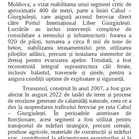
Moldova, a vizat reabilitarea unui segment critic de
aproximativ 400 de metri, parte a liniei Cahul –
Giurgiulești, care asigură accesul feroviar direct
către Portul Internațional Liber Giurgiulești.
Lucrările au inclus intervenții complexe de
consolidare a terenului și infrastructurii: forarea a
920 de piloți, turnarea a circa 8 mii de tone de
beton, stabilizarea terasamentului prin utilizarea
piloților adânci, precum și instalarea sistemelor de
drenaj pentru evacuarea apelor. Totodată, a fost
reconstruită integral suprastructura căii ferate,
inclusiv balastul, traversele și șinele, pentru a
asigura condiții optime de exploatare și siguranță.
Tronsonul, construit în anul 2007, a fost grav
afectat în august 2022 de tasări de teren și procese
de eroziune generate de calamități naturale, ceea ce a
dus la suspendarea traficului feroviar pe ruta Cahul
– Giurgiulești. În perioadele anterioare de
funcționare, acest segment a fost utilizat pentru
transportul de mărfuri strategice, precum cereale,
produse agricole, materiale de construcții și mărfuri
vrac, contribuind la eficientizarea exporturilor și la