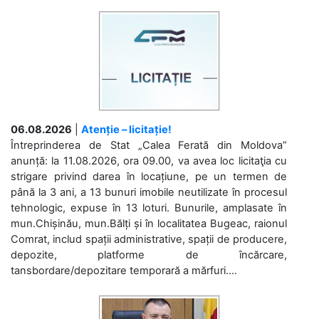
06.08.2026
|
Atenție – licitație!
Întreprinderea de Stat „Calea Ferată din Moldova”
anunță: la 11.08.2026, ora 09.00, va avea loc licitaţia cu
strigare privind darea în locațiune, pe un termen de
până la 3 ani, a 13 bunuri imobile neutilizate în procesul
tehnologic, expuse în 13 loturi. Bunurile, amplasate în
mun.Chișinău, mun.Bălți și în localitatea Bugeac, raionul
Comrat, includ spații administrative, spații de producere,
depozite, platforme de încărcare,
tansbordare/depozitare temporară a mărfuri....