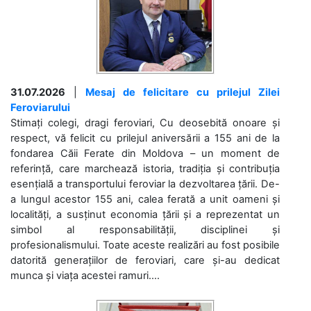
31.07.2026
|
Mesaj de felicitare cu prilejul Zilei
Feroviarului
Stimați colegi, dragi feroviari, Cu deosebită onoare și
respect, vă felicit cu prilejul aniversării a 155 ani de la
fondarea Căii Ferate din Moldova – un moment de
referință, care marchează istoria, tradiția și contribuția
esențială a transportului feroviar la dezvoltarea țării. De-
a lungul acestor 155 ani, calea ferată a unit oameni și
localități, a susținut economia țării și a reprezentat un
simbol al responsabilității, disciplinei și
profesionalismului. Toate aceste realizări au fost posibile
datorită generațiilor de feroviari, care și-au dedicat
munca și viața acestei ramuri....