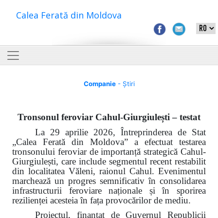
Calea Ferată din Moldova
Companie
- Știri
Tronsonul feroviar Cahul-Giurgiulești – testat
La 29 aprilie 2026, Întreprinderea de Stat
„Calea Ferată din Moldova” a efectuat testarea
tronsonului feroviar de importanță strategică Cahul-
Giurgiulești, care include segmentul recent restabilit
din localitatea Văleni, raionul Cahul. Evenimentul
marchează un progres semnificativ în consolidarea
infrastructurii feroviare naționale și în sporirea
rezilienței acesteia în fața provocărilor de mediu.
Proiectul, finanțat de Guvernul Republicii