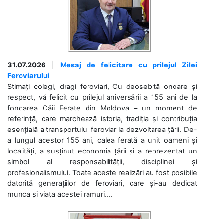
31.07.2026
|
Mesaj de felicitare cu prilejul Zilei
Feroviarului
Stimați colegi, dragi feroviari, Cu deosebită onoare și
respect, vă felicit cu prilejul aniversării a 155 ani de la
fondarea Căii Ferate din Moldova – un moment de
referință, care marchează istoria, tradiția și contribuția
esențială a transportului feroviar la dezvoltarea țării. De-
a lungul acestor 155 ani, calea ferată a unit oameni și
localități, a susținut economia țării și a reprezentat un
simbol al responsabilității, disciplinei și
profesionalismului. Toate aceste realizări au fost posibile
datorită generațiilor de feroviari, care și-au dedicat
munca și viața acestei ramuri....