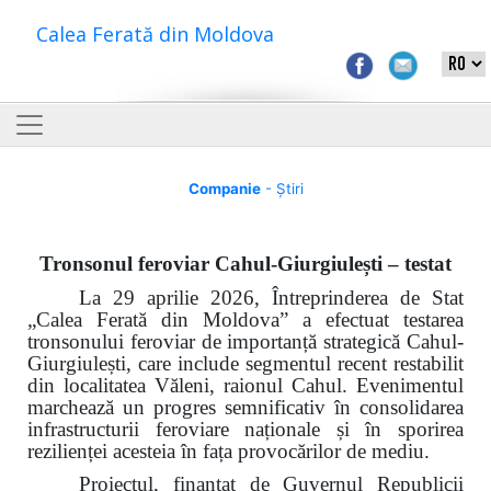
Calea Ferată din Moldova
Companie
- Știri
Tronsonul feroviar Cahul-Giurgiulești – testat
La 29 aprilie 2026, Întreprinderea de Stat
„Calea Ferată din Moldova” a efectuat testarea
tronsonului feroviar de importanță strategică Cahul-
Giurgiulești, care include segmentul recent restabilit
din localitatea Văleni, raionul Cahul. Evenimentul
marchează un progres semnificativ în consolidarea
infrastructurii feroviare naționale și în sporirea
rezilienței acesteia în fața provocărilor de mediu.
Proiectul, finanțat de Guvernul Republicii