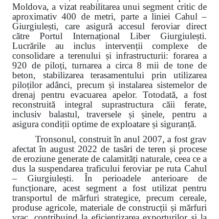
Moldova, a vizat reabilitarea unui segment critic de
aproximativ 400 de metri, parte a liniei Cahul –
Giurgiulești, care asigură accesul feroviar direct
către Portul Internațional Liber Giurgiulești.
Lucrările au inclus intervenții complexe de
consolidare a terenului și infrastructurii: forarea a
920 de piloți, turnarea a circa 8 mii de tone de
beton, stabilizarea terasamentului prin utilizarea
piloților adânci, precum și instalarea sistemelor de
drenaj pentru evacuarea apelor. Totodată, a fost
reconstruită integral suprastructura căii ferate,
inclusiv balastul, traversele și șinele, pentru a
asigura condiții optime de exploatare și siguranță.
Tronsonul, construit în anul 2007, a fost grav
afectat în august 2022 de tasări de teren și procese
de eroziune generate de calamități naturale, ceea ce a
dus la suspendarea traficului feroviar pe ruta Cahul
– Giurgiulești. În perioadele anterioare de
funcționare, acest segment a fost utilizat pentru
transportul de mărfuri strategice, precum cereale,
produse agricole, materiale de construcții și mărfuri
vrac, contribuind la eficientizarea exporturilor și la