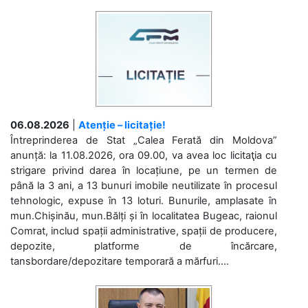
06.08.2026
|
Atenție – licitație!
Întreprinderea de Stat „Calea Ferată din Moldova”
anunță: la 11.08.2026, ora 09.00, va avea loc licitaţia cu
strigare privind darea în locațiune, pe un termen de
până la 3 ani, a 13 bunuri imobile neutilizate în procesul
tehnologic, expuse în 13 loturi. Bunurile, amplasate în
mun.Chișinău, mun.Bălți și în localitatea Bugeac, raionul
Comrat, includ spații administrative, spații de producere,
depozite, platforme de încărcare,
tansbordare/depozitare temporară a mărfuri....