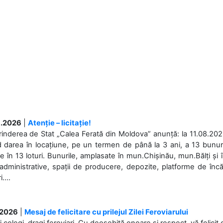
.2026
|
Atenție – licitație!
rinderea de Stat „Calea Ferată din Moldova” anunță: la 11.08.2026,
d darea în locațiune, pe un termen de până la 3 ani, a 13 bunuri
 în 13 loturi. Bunurile, amplasate în mun.Chișinău, mun.Bălți și 
 administrative, spații de producere, depozite, platforme de în
....
.2026
|
Mesaj de felicitare cu prilejul Zilei Feroviarului
i colegi, dragi feroviari, Cu deosebită onoare și respect, vă felicit 