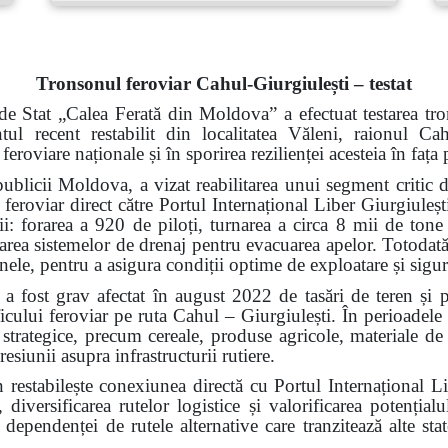
Tronsonul feroviar Cahul-Giurgiulești – testat
de Stat „Calea Ferată din Moldova” a efectuat testarea tro
ntul recent restabilit din localitatea Văleni, raionul 
 feroviare naționale și în sporirea rezilienței acesteia în faț
ublicii Moldova, a vizat reabilitarea unui segment critic d
 feroviar direct către Portul Internațional Liber Giurgiuleșt
rii: forarea a 920 de piloți, turnarea a circa 8 mii de tone
alarea sistemelor de drenaj pentru evacuarea apelor. Totodată,
 șinele, pentru a asigura condiții optime de exploatare și sigu
a fost grav afectat în august 2022 de tasări de teren și 
ficului feroviar pe ruta Cahul – Giurgiulești. În perioadele
i strategice, precum cereale, produse agricole, materiale de 
resiunii asupra infrastructurii rutiere.
n restabilește conexiunea directă cu Portul Internațional L
 diversificarea rutelor logistice și valorificarea potenți
ependenței de rutele alternative care tranzitează alte state