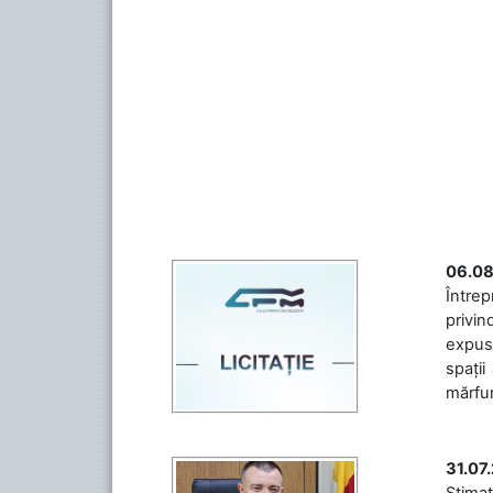
06.08
Întrep
privin
expuse
spații
mărfuri
31.07
Stimaț