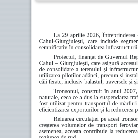
La 29 aprilie 2026, Întreprinderea 
Cahul-Giurgiulești, care include segme
semnificativ în consolidarea infrastructurii
Proiectul, finanțat de Guvernul Rep
Cahul – Giurgiulești, care asigură accesul
de consolidare a terenului și infrastructu
utilizarea piloților adânci, precum și inst
căii ferate, inclusiv balastul, traversele și
Tronsonul, construit în anul 2007, 
naturale, ceea ce a dus la suspendarea tra
fost utilizat pentru transportul de mărfur
eficientizarea exporturilor și la reducerea p
Reluarea circulației pe acest tronso
creșterea volumelor de transport feroviar,
asemenea, aceasta contribuie la reducerea d
regiunea de sud.