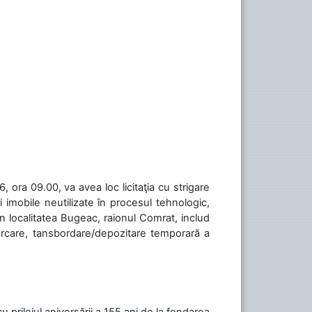
 ora 09.00, va avea loc licitaţia cu strigare
 imobile neutilizate în procesul tehnologic,
în localitatea Bugeac, raionul Comrat, includ
cărcare, tansbordare/depozitare temporară a
cu prilejul aniversării a 155 ani de la fondarea