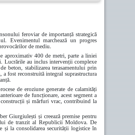
nsonului feroviar de importanță strategică
Cahul. Evenimentul marchează un progres
a provocărilor de mediu.
e aproximativ 400 de metri, parte a liniei
i. Lucrările au inclus intervenții complexe
 de beton, stabilizarea terasamentului prin
 a fost reconstruită integral suprastructura
ranță.
procese de eroziune generate de calamități
 anterioare de funcționare, acest segment a
construcții și mărfuri vrac, contribuind la
iber Giurgiulești și creează premise pentru
alului de tranzit al Republicii Moldova. De
 și la consolidarea securității logistice în