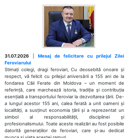
31.07.2026
|
Mesaj de felicitare cu prilejul Zilei
Feroviarului
Stimați colegi, dragi feroviari, Cu deosebită onoare și
respect, vă felicit cu prilejul aniversării a 155 ani de la
fondarea Căii Ferate din Moldova – un moment de
referință, care marchează istoria, tradiția și contribuția
esențială a transportului feroviar la dezvoltarea țării. De-
a lungul acestor 155 ani, calea ferată a unit oameni și
localități, a susținut economia țării și a reprezentat un
simbol al responsabilității, disciplinei și
profesionalismului. Toate aceste realizări au fost posibile
datorită generațiilor de feroviari, care și-au dedicat
munca și viața acestei ramuri....