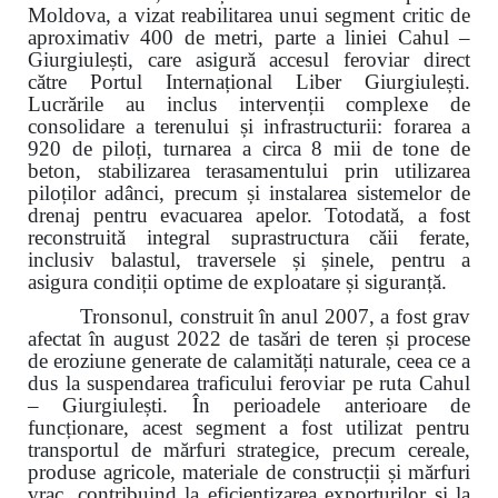
Moldova, a vizat reabilitarea unui segment critic de
aproximativ 400 de metri, parte a liniei Cahul –
Giurgiulești, care asigură accesul feroviar direct
către Portul Internațional Liber Giurgiulești.
Lucrările au inclus intervenții complexe de
consolidare a terenului și infrastructurii: forarea a
920 de piloți, turnarea a circa 8 mii de tone de
beton, stabilizarea terasamentului prin utilizarea
piloților adânci, precum și instalarea sistemelor de
drenaj pentru evacuarea apelor. Totodată, a fost
reconstruită integral suprastructura căii ferate,
inclusiv balastul, traversele și șinele, pentru a
asigura condiții optime de exploatare și siguranță.
Tronsonul, construit în anul 2007, a fost grav
afectat în august 2022 de tasări de teren și procese
de eroziune generate de calamități naturale, ceea ce a
dus la suspendarea traficului feroviar pe ruta Cahul
– Giurgiulești. În perioadele anterioare de
funcționare, acest segment a fost utilizat pentru
transportul de mărfuri strategice, precum cereale,
produse agricole, materiale de construcții și mărfuri
vrac, contribuind la eficientizarea exporturilor și la