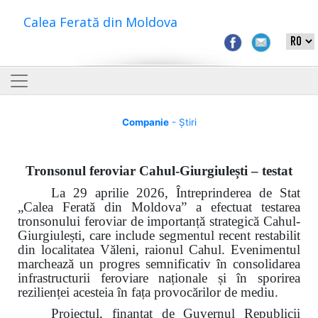
Calea Ferată din Moldova
Companie
- Știri
Tronsonul feroviar Cahul-Giurgiulești – testat
La 29 aprilie 2026, Întreprinderea de Stat
„Calea Ferată din Moldova” a efectuat testarea
tronsonului feroviar de importanță strategică Cahul-
Giurgiulești, care include segmentul recent restabilit
din localitatea Văleni, raionul Cahul. Evenimentul
marchează un progres semnificativ în consolidarea
infrastructurii feroviare naționale și în sporirea
rezilienței acesteia în fața provocărilor de mediu.
Proiectul, finanțat de Guvernul Republicii