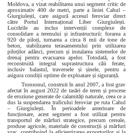
Moldova, a vizat reabilitarea unui segment critic de
aproximativ 400 de metri, parte a liniei Cahul –
Giurgiulești, care asigură accesul feroviar direct
către Portul Internațional Liber Giurgiulești.
Lucrările au inclus intervenții complexe de
consolidare a terenului și infrastructurii: forarea a
920 de piloți, turnarea a circa 8 mii de tone de
beton, stabilizarea terasamentului prin utilizarea
piloților adânci, precum și instalarea sistemelor de
drenaj pentru evacuarea apelor. Totodată, a fost
reconstruită integral suprastructura căii ferate,
inclusiv balastul, traversele și șinele, pentru a
asigura condiții optime de exploatare și siguranță.
Tronsonul, construit în anul 2007, a fost grav
afectat în august 2022 de tasări de teren și procese
de eroziune generate de calamități naturale, ceea ce a
dus la suspendarea traficului feroviar pe ruta Cahul
– Giurgiulești. În perioadele anterioare de
funcționare, acest segment a fost utilizat pentru
transportul de mărfuri strategice, precum cereale,
produse agricole, materiale de construcții și mărfuri
vrac, contribuind la eficientizarea exporturilor și la