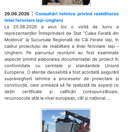
29.06.2026
|
Consultări tehnice privind reabilitarea
liniei feroviare Iași-Ungheni
La 25.06.2026 a avut loc o vizită de lucru a
reprezentanților Întreprinderii de Stat ”Calea Ferată din
Moldova” la Sucursala Regională de Căi Ferate Iași, în
cadrul proiectului de reabilitare a liniei feroviare Iași –
Ungheni. Pe parcursul reuniunii au fost examinate
aspecte privind elaborarea documentației de proiect în
conformitate cu cerințele și standardele Uniunii
Europene. O atenție deosebită a fost acordată asigurării
supravegherii tehnice a proceselor de proiectare și
construcție, care urmează să fie realizată de experți ce
dețin certificate și calificări corespunzătoare,
recunoscute atât la nivel european, cât și național. ...