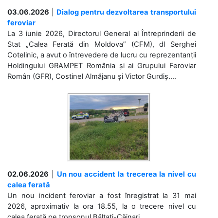
03.06.2026
|
Dialog pentru dezvoltarea transportului
feroviar
La 3 iunie 2026, Directorul General al Întreprinderii de
Stat „Calea Ferată din Moldova” (CFM), dl Serghei
Cotelinic, a avut o întrevedere de lucru cu reprezentanții
Holdingului GRAMPET România și ai Grupului Feroviar
Român (GFR), Costinel Almăjanu și Victor Gurdiș....
02.06.2026
|
Un nou accident la trecerea la nivel cu
calea ferată
Un nou incident feroviar a fost înregistrat la 31 mai
2026, aproximativ la ora 18.55, la o trecere nivel cu
calea ferată pe tronsonul Bălțați-Căinari. ...