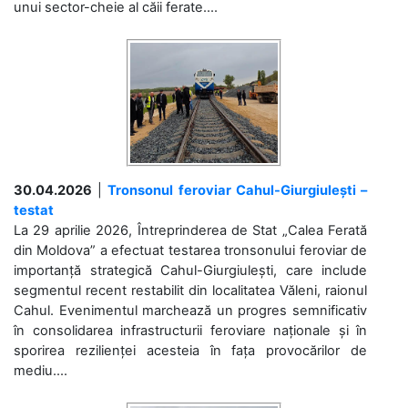
unui sector-cheie al căii ferate....
30.04.2026
|
Tronsonul feroviar Cahul-Giurgiulești –
testat
La 29 aprilie 2026, Întreprinderea de Stat „Calea Ferată
din Moldova” a efectuat testarea tronsonului feroviar de
importanță strategică Cahul-Giurgiulești, care include
segmentul recent restabilit din localitatea Văleni, raionul
Cahul. Evenimentul marchează un progres semnificativ
în consolidarea infrastructurii feroviare naționale și în
sporirea rezilienței acesteia în fața provocărilor de
mediu....