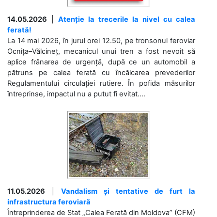
14.05.2026
|
Atenție la trecerile la nivel cu calea
ferată!
La 14 mai 2026, în jurul orei 12.50, pe tronsonul feroviar
Ocnița–Vălcineț, mecanicul unui tren a fost nevoit să
aplice frânarea de urgență, după ce un automobil a
pătruns pe calea ferată cu încălcarea prevederilor
Regulamentului circulației rutiere. În pofida măsurilor
întreprinse, impactul nu a putut fi evitat....
11.05.2026
|
Vandalism și tentative de furt la
infrastructura feroviară
Întreprinderea de Stat „Calea Ferată din Moldova” (CFM)