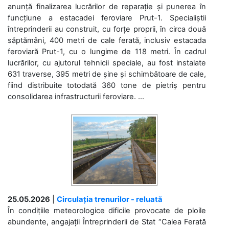
anunță finalizarea lucrărilor de reparație și punerea în
funcțiune a estacadei feroviare Prut-1. Specialiștii
întreprinderii au construit, cu forțe proprii, în circa două
săptămâni, 400 metri de cale ferată, inclusiv estacada
feroviară Prut-1, cu o lungime de 118 metri. În cadrul
lucrărilor, cu ajutorul tehnicii speciale, au fost instalate
631 traverse, 395 metri de șine și schimbătoare de cale,
fiind distribuite totodată 360 tone de pietriș pentru
consolidarea infrastructurii feroviare. ...
25.05.2026
|
Circulația trenurilor - reluată
În condițiile meteorologice dificile provocate de ploile
abundente, angajații Întreprinderii de Stat “Calea Ferată