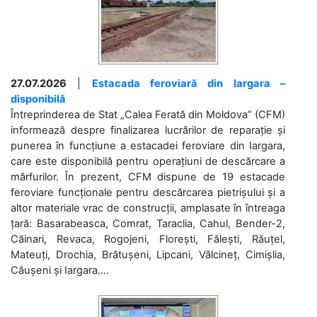
27.07.2026
|
Estacada feroviară din Iargara –
disponibilă
Întreprinderea de Stat „Calea Ferată din Moldova” (CFM)
informează despre finalizarea lucrărilor de reparație și
punerea în funcțiune a estacadei feroviare din Iargara,
care este disponibilă pentru operațiuni de descărcare a
mărfurilor. În prezent, CFM dispune de 19 estacade
feroviare funcționale pentru descărcarea pietrișului și a
altor materiale vrac de construcții, amplasate în întreaga
țară: Basarabeasca, Comrat, Taraclia, Cahul, Bender-2,
Căinari, Revaca, Rogojeni, Florești, Fălești, Răuțel,
Mateuți, Drochia, Brătușeni, Lipcani, Vălcineț, Cimișlia,
Căușeni și Iargara....