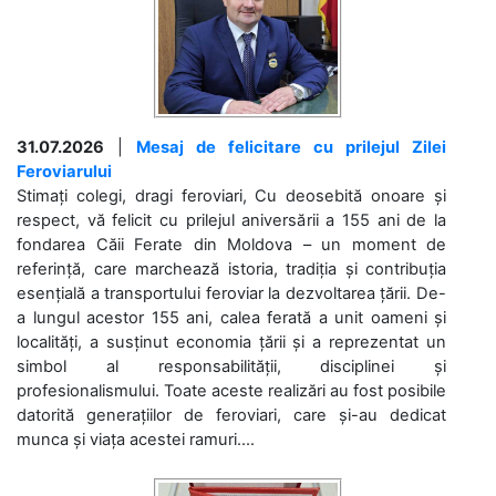
31.07.2026
|
Mesaj de felicitare cu prilejul Zilei
Feroviarului
Stimați colegi, dragi feroviari, Cu deosebită onoare și
respect, vă felicit cu prilejul aniversării a 155 ani de la
fondarea Căii Ferate din Moldova – un moment de
referință, care marchează istoria, tradiția și contribuția
esențială a transportului feroviar la dezvoltarea țării. De-
a lungul acestor 155 ani, calea ferată a unit oameni și
localități, a susținut economia țării și a reprezentat un
simbol al responsabilității, disciplinei și
profesionalismului. Toate aceste realizări au fost posibile
datorită generațiilor de feroviari, care și-au dedicat
munca și viața acestei ramuri....