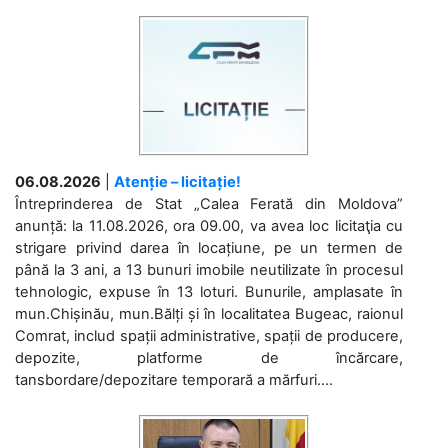
06.08.2026
|
Atenție – licitație!
Întreprinderea de Stat „Calea Ferată din Moldova”
anunță: la 11.08.2026, ora 09.00, va avea loc licitaţia cu
strigare privind darea în locațiune, pe un termen de
până la 3 ani, a 13 bunuri imobile neutilizate în procesul
tehnologic, expuse în 13 loturi. Bunurile, amplasate în
mun.Chișinău, mun.Bălți și în localitatea Bugeac, raionul
Comrat, includ spații administrative, spații de producere,
depozite, platforme de încărcare,
tansbordare/depozitare temporară a mărfuri....