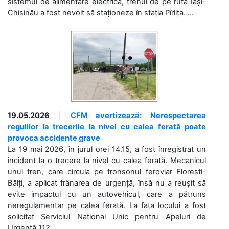
sistemul de alimentare electrică, trenul de pe ruta Iași–
Chișinău a fost nevoit să staționeze în stația Pîrlița. ...
19.05.2026
|
CFM avertizează: Nerespectarea
regulilor la trecerile la nivel cu calea ferată poate
provoca accidente grave
La 19 mai 2026, în jurul orei 14.15, a fost înregistrat un
incident la o trecere la nivel cu calea ferată. Mecanicul
unui tren, care circula pe tronsonul feroviar Florești-
Bălți, a aplicat frânarea de urgență, însă nu a reușit să
evite impactul cu un autovehicul, care a pătruns
neregulamentar pe calea ferată. La fața locului a fost
solicitat Serviciul Național Unic pentru Apeluri de
Urgență 112....