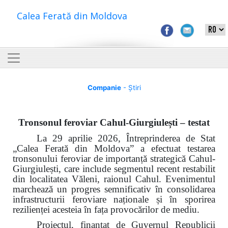
Calea Ferată din Moldova
Companie
- Știri
Tronsonul feroviar Cahul-Giurgiulești – testat
La 29 aprilie 2026, Întreprinderea de Stat
„Calea Ferată din Moldova” a efectuat testarea
tronsonului feroviar de importanță strategică Cahul-
Giurgiulești, care include segmentul recent restabilit
din localitatea Văleni, raionul Cahul. Evenimentul
marchează un progres semnificativ în consolidarea
infrastructurii feroviare naționale și în sporirea
rezilienței acesteia în fața provocărilor de mediu.
Proiectul, finanțat de Guvernul Republicii