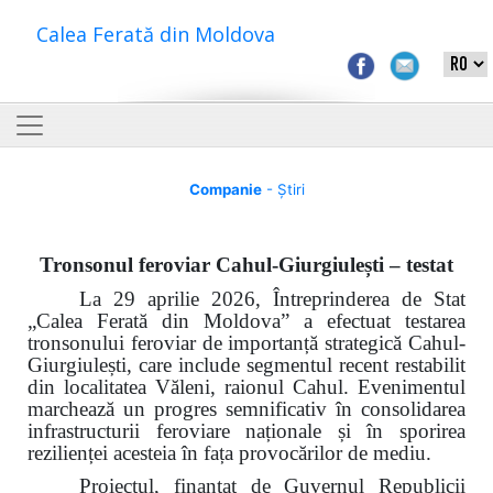
Calea Ferată din Moldova
Companie
- Știri
Tronsonul feroviar Cahul-Giurgiulești – testat
La 29 aprilie 2026, Întreprinderea de Stat
„Calea Ferată din Moldova” a efectuat testarea
tronsonului feroviar de importanță strategică Cahul-
Giurgiulești, care include segmentul recent restabilit
din localitatea Văleni, raionul Cahul. Evenimentul
marchează un progres semnificativ în consolidarea
infrastructurii feroviare naționale și în sporirea
rezilienței acesteia în fața provocărilor de mediu.
Proiectul, finanțat de Guvernul Republicii