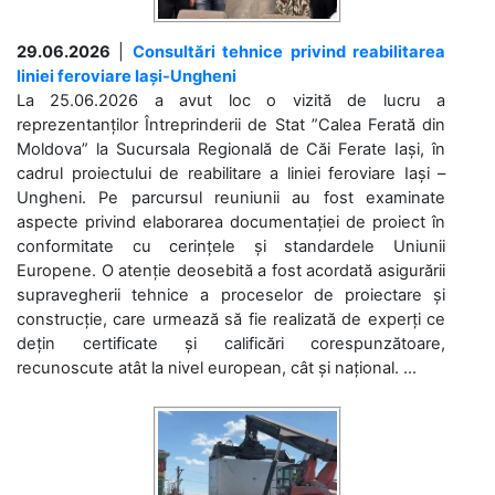
29.06.2026
|
Consultări tehnice privind reabilitarea
liniei feroviare Iași-Ungheni
La 25.06.2026 a avut loc o vizită de lucru a
reprezentanților Întreprinderii de Stat ”Calea Ferată din
Moldova” la Sucursala Regională de Căi Ferate Iași, în
cadrul proiectului de reabilitare a liniei feroviare Iași –
Ungheni. Pe parcursul reuniunii au fost examinate
aspecte privind elaborarea documentației de proiect în
conformitate cu cerințele și standardele Uniunii
Europene. O atenție deosebită a fost acordată asigurării
supravegherii tehnice a proceselor de proiectare și
construcție, care urmează să fie realizată de experți ce
dețin certificate și calificări corespunzătoare,
recunoscute atât la nivel european, cât și național. ...