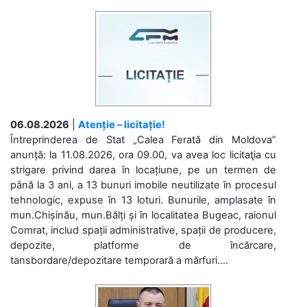
06.08.2026
|
Atenție – licitație!
Întreprinderea de Stat „Calea Ferată din Moldova”
anunță: la 11.08.2026, ora 09.00, va avea loc licitaţia cu
strigare privind darea în locațiune, pe un termen de
până la 3 ani, a 13 bunuri imobile neutilizate în procesul
tehnologic, expuse în 13 loturi. Bunurile, amplasate în
mun.Chișinău, mun.Bălți și în localitatea Bugeac, raionul
Comrat, includ spații administrative, spații de producere,
depozite, platforme de încărcare,
tansbordare/depozitare temporară a mărfuri....