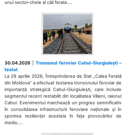
unui sector-cheie al căii ferate....
30.04.2026
|
Tronsonul feroviar Cahul-Giurgiulești –
testat
La 29 aprilie 2026, Întreprinderea de Stat „Calea Ferată
din Moldova” a efectuat testarea tronsonului feroviar de
importanță strategică Cahul-Giurgiulești, care include
segmentul recent restabilit din localitatea Văleni, raionul
Cahul. Evenimentul marchează un progres semnificativ
în consolidarea infrastructurii feroviare naționale și în
sporirea rezilienței acesteia în fața provocărilor de
mediu....