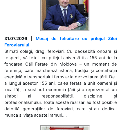
31.07.2026
|
Mesaj de felicitare cu prilejul Zilei
Feroviarului
Stimați colegi, dragi feroviari, Cu deosebită onoare și
respect, vă felicit cu prilejul aniversării a 155 ani de la
fondarea Căii Ferate din Moldova – un moment de
referință, care marchează istoria, tradiția și contribuția
esențială a transportului feroviar la dezvoltarea țării. De-
a lungul acestor 155 ani, calea ferată a unit oameni și
localități, a susținut economia țării și a reprezentat un
simbol al responsabilității, disciplinei și
profesionalismului. Toate aceste realizări au fost posibile
datorită generațiilor de feroviari, care și-au dedicat
munca și viața acestei ramuri....