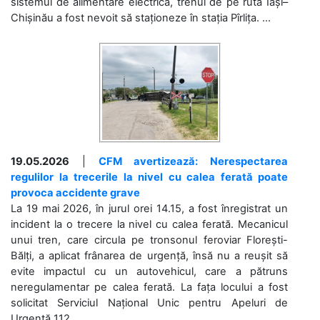
sistemul de alimentare electrică, trenul de pe ruta Iași–
Chișinău a fost nevoit să staționeze în stația Pîrlița. ...
19.05.2026
|
CFM avertizează: Nerespectarea
regulilor la trecerile la nivel cu calea ferată poate
provoca accidente grave
La 19 mai 2026, în jurul orei 14.15, a fost înregistrat un
incident la o trecere la nivel cu calea ferată. Mecanicul
unui tren, care circula pe tronsonul feroviar Florești-
Bălți, a aplicat frânarea de urgență, însă nu a reușit să
evite impactul cu un autovehicul, care a pătruns
neregulamentar pe calea ferată. La fața locului a fost
solicitat Serviciul Național Unic pentru Apeluri de
Urgență 112....