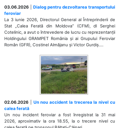
03.06.2026
|
Dialog pentru dezvoltarea transportului
feroviar
La 3 iunie 2026, Directorul General al Întreprinderii de
Stat „Calea Ferată din Moldova” (CFM), dl Serghei
Cotelinic, a avut o întrevedere de lucru cu reprezentanții
Holdingului GRAMPET România și ai Grupului Feroviar
Român (GFR), Costinel Almăjanu și Victor Gurdiș....
02.06.2026
|
Un nou accident la trecerea la nivel cu
calea ferată
Un nou incident feroviar a fost înregistrat la 31 mai
2026, aproximativ la ora 18.55, la o trecere nivel cu
calea ferată pe tronsonul Bălțați-Căinari. ...