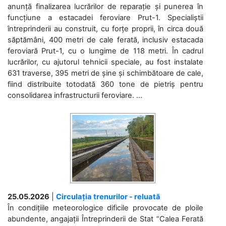
anunță finalizarea lucrărilor de reparație și punerea în
funcțiune a estacadei feroviare Prut-1. Specialiștii
întreprinderii au construit, cu forțe proprii, în circa două
săptămâni, 400 metri de cale ferată, inclusiv estacada
feroviară Prut-1, cu o lungime de 118 metri. În cadrul
lucrărilor, cu ajutorul tehnicii speciale, au fost instalate
631 traverse, 395 metri de șine și schimbătoare de cale,
fiind distribuite totodată 360 tone de pietriș pentru
consolidarea infrastructurii feroviare. ...
25.05.2026
|
Circulația trenurilor - reluată
În condițiile meteorologice dificile provocate de ploile
abundente, angajații Întreprinderii de Stat “Calea Ferată