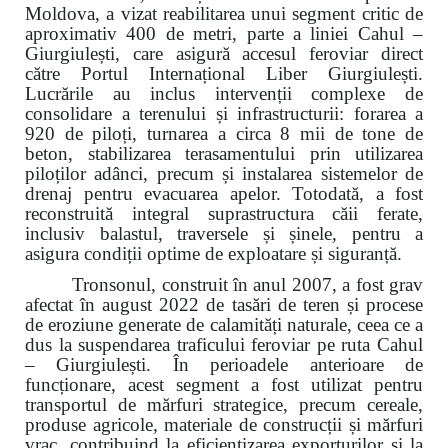
Moldova, a vizat reabilitarea unui segment critic de
aproximativ 400 de metri, parte a liniei Cahul –
Giurgiulești, care asigură accesul feroviar direct
către Portul Internațional Liber Giurgiulești.
Lucrările au inclus intervenții complexe de
consolidare a terenului și infrastructurii: forarea a
920 de piloți, turnarea a circa 8 mii de tone de
beton, stabilizarea terasamentului prin utilizarea
piloților adânci, precum și instalarea sistemelor de
drenaj pentru evacuarea apelor. Totodată, a fost
reconstruită integral suprastructura căii ferate,
inclusiv balastul, traversele și șinele, pentru a
asigura condiții optime de exploatare și siguranță.
Tronsonul, construit în anul 2007, a fost grav
afectat în august 2022 de tasări de teren și procese
de eroziune generate de calamități naturale, ceea ce a
dus la suspendarea traficului feroviar pe ruta Cahul
– Giurgiulești. În perioadele anterioare de
funcționare, acest segment a fost utilizat pentru
transportul de mărfuri strategice, precum cereale,
produse agricole, materiale de construcții și mărfuri
vrac, contribuind la eficientizarea exporturilor și la