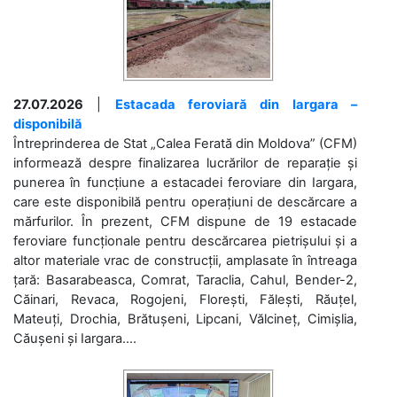
27.07.2026
|
Estacada feroviară din Iargara –
disponibilă
Întreprinderea de Stat „Calea Ferată din Moldova” (CFM)
informează despre finalizarea lucrărilor de reparație și
punerea în funcțiune a estacadei feroviare din Iargara,
care este disponibilă pentru operațiuni de descărcare a
mărfurilor. În prezent, CFM dispune de 19 estacade
feroviare funcționale pentru descărcarea pietrișului și a
altor materiale vrac de construcții, amplasate în întreaga
țară: Basarabeasca, Comrat, Taraclia, Cahul, Bender-2,
Căinari, Revaca, Rogojeni, Florești, Fălești, Răuțel,
Mateuți, Drochia, Brătușeni, Lipcani, Vălcineț, Cimișlia,
Căușeni și Iargara....