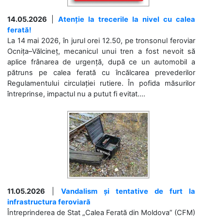
14.05.2026
|
Atenție la trecerile la nivel cu calea
ferată!
La 14 mai 2026, în jurul orei 12.50, pe tronsonul feroviar
Ocnița–Vălcineț, mecanicul unui tren a fost nevoit să
aplice frânarea de urgență, după ce un automobil a
pătruns pe calea ferată cu încălcarea prevederilor
Regulamentului circulației rutiere. În pofida măsurilor
întreprinse, impactul nu a putut fi evitat....
11.05.2026
|
Vandalism și tentative de furt la
infrastructura feroviară
Întreprinderea de Stat „Calea Ferată din Moldova” (CFM)