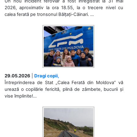
Un nou incident feroviar a fost înregistrat la 31 mai
2026, aproximativ la ora 18.55, la o trecere nivel cu
calea ferată pe tronsonul Bălțați-Căinari. ...
29.05.2026
|
Dragi copii,
Întreprinderea de Stat „Calea Ferată din Moldova” vă
urează o copilărie fericită, plină de zâmbete, bucurii și
vise împlinite!...