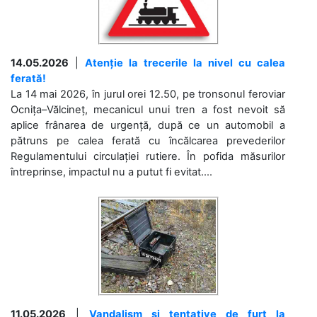
14.05.2026
|
Atenție la trecerile la nivel cu calea
ferată!
La 14 mai 2026, în jurul orei 12.50, pe tronsonul feroviar
Ocnița–Vălcineț, mecanicul unui tren a fost nevoit să
aplice frânarea de urgență, după ce un automobil a
pătruns pe calea ferată cu încălcarea prevederilor
Regulamentului circulației rutiere. În pofida măsurilor
întreprinse, impactul nu a putut fi evitat....
11.05.2026
|
Vandalism și tentative de furt la