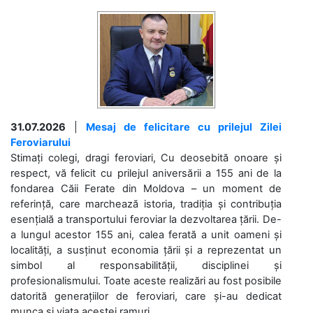
31.07.2026
|
Mesaj de felicitare cu prilejul Zilei
Feroviarului
Stimați colegi, dragi feroviari, Cu deosebită onoare și
respect, vă felicit cu prilejul aniversării a 155 ani de la
fondarea Căii Ferate din Moldova – un moment de
referință, care marchează istoria, tradiția și contribuția
esențială a transportului feroviar la dezvoltarea țării. De-
a lungul acestor 155 ani, calea ferată a unit oameni și
localități, a susținut economia țării și a reprezentat un
simbol al responsabilității, disciplinei și
profesionalismului. Toate aceste realizări au fost posibile
datorită generațiilor de feroviari, care și-au dedicat
munca și viața acestei ramuri....