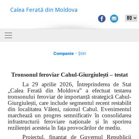
Calea Ferată din Moldova
Companie
- Știri
Tronsonul feroviar Cahul-Giurgiulești – testat
La 29 aprilie 2026, Întreprinderea de Stat
„Calea Ferată din Moldova” a efectuat testarea
tronsonului feroviar de importanță strategică Cahul-
Giurgiulești, care include segmentul recent restabilit
din localitatea Văleni, raionul Cahul. Evenimentul
marchează un progres semnificativ în consolidarea
infrastructurii feroviare naționale și în sporirea
rezilienței acesteia în fața provocărilor de mediu.
Proiectul, finanțat de Guvernul Republicii