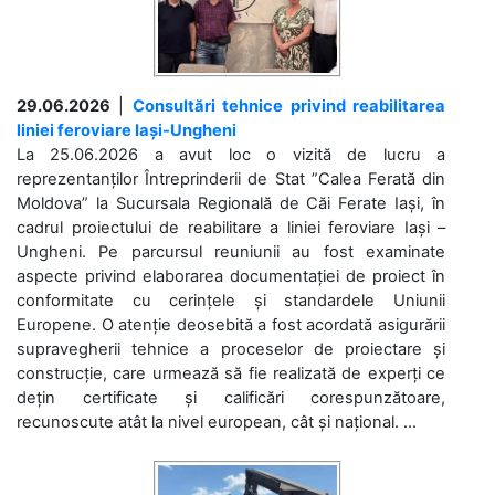
29.06.2026
|
Consultări tehnice privind reabilitarea
liniei feroviare Iași-Ungheni
La 25.06.2026 a avut loc o vizită de lucru a
reprezentanților Întreprinderii de Stat ”Calea Ferată din
Moldova” la Sucursala Regională de Căi Ferate Iași, în
cadrul proiectului de reabilitare a liniei feroviare Iași –
Ungheni. Pe parcursul reuniunii au fost examinate
aspecte privind elaborarea documentației de proiect în
conformitate cu cerințele și standardele Uniunii
Europene. O atenție deosebită a fost acordată asigurării
supravegherii tehnice a proceselor de proiectare și
construcție, care urmează să fie realizată de experți ce
dețin certificate și calificări corespunzătoare,
recunoscute atât la nivel european, cât și național. ...