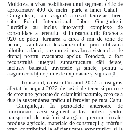
Moldova, a vizat reabilitarea unui segment critic de
aproximativ 400 de metri, parte a liniei Cahul –
Giurgiulești, care asigură accesul feroviar direct
către Portul Internațional Liber Giurgiulești.
Lucrările au inclus intervenții complexe de
consolidare a terenului și infrastructurii: forarea a
920 de piloți, turnarea a circa 8 mii de tone de
beton, stabilizarea terasamentului prin utilizarea
piloților adânci, precum și instalarea sistemelor de
drenaj pentru evacuarea apelor. Totodată, a fost
reconstruită integral suprastructura căii ferate,
inclusiv balastul, traversele și șinele, pentru a
asigura condiții optime de exploatare și siguranță.
Tronsonul, construit în anul 2007, a fost grav
afectat în august 2022 de tasări de teren și procese
de eroziune generate de calamități naturale, ceea ce a
dus la suspendarea traficului feroviar pe ruta Cahul
– Giurgiulești. În perioadele anterioare de
funcționare, acest segment a fost utilizat pentru
transportul de mărfuri strategice, precum cereale,
produse agricole, materiale de construcții și mărfuri
vrac, contribuind la eficientizarea exporturilor și la