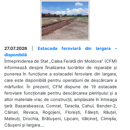
27.07.2026
|
Estacada feroviară din Iargara –
disponibilă
Întreprinderea de Stat „Calea Ferată din Moldova” (CFM)
informează despre finalizarea lucrărilor de reparație și
punerea în funcțiune a estacadei feroviare din Iargara,
care este disponibilă pentru operațiuni de descărcare a
mărfurilor. În prezent, CFM dispune de 19 estacade
feroviare funcționale pentru descărcarea pietrișului și a
altor materiale vrac de construcții, amplasate în întreaga
țară: Basarabeasca, Comrat, Taraclia, Cahul, Bender-2,
Căinari, Revaca, Rogojeni, Florești, Fălești, Răuțel,
Mateuți, Drochia, Brătușeni, Lipcani, Vălcineț, Cimișlia,
Căușeni și Iargara....