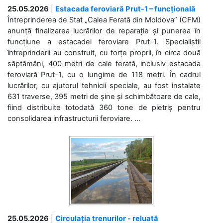
25.05.2026
|
Estacada feroviară Prut-1 – funcțională
Întreprinderea de Stat „Calea Ferată din Moldova” (CFM)
anunță finalizarea lucrărilor de reparație și punerea în
funcțiune a estacadei feroviare Prut-1. Specialiștii
întreprinderii au construit, cu forțe proprii, în circa două
săptămâni, 400 metri de cale ferată, inclusiv estacada
feroviară Prut-1, cu o lungime de 118 metri. În cadrul
lucrărilor, cu ajutorul tehnicii speciale, au fost instalate
631 traverse, 395 metri de șine și schimbătoare de cale,
fiind distribuite totodată 360 tone de pietriș pentru
consolidarea infrastructurii feroviare. ...
25.05.2026
|
Circulația trenurilor - reluată