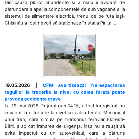
Din cauza ploilor abundente și a riscului evident de
pătrundere a apei la componentele de sub vagoane și la
sistemul de alimentare electrică, trenul de pe ruta Iași–
Chișinău a fost nevoit să staționeze în stația Pîrlița. ...
19.05.2026
|
CFM avertizează: Nerespectarea
regulilor la trecerile la nivel cu calea ferată poate
provoca accidente grave
La 19 mai 2026, în jurul orei 14.15, a fost înregistrat un
incident la o trecere la nivel cu calea ferată. Mecanicul
unui tren, care circula pe tronsonul feroviar Florești-
Bălți, a aplicat frânarea de urgență, însă nu a reușit să
evite impactul cu un autovehicul, care a pătruns