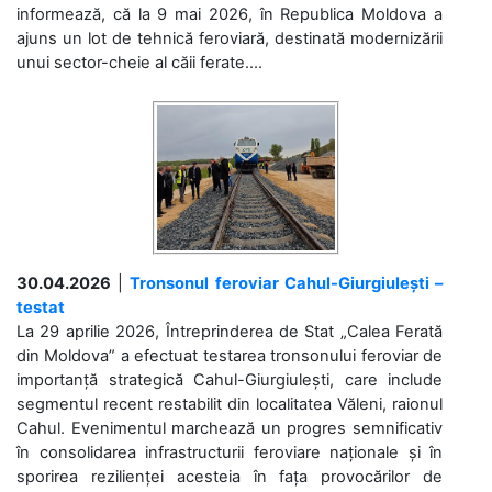
informează, că la 9 mai 2026, în Republica Moldova a
ajuns un lot de tehnică feroviară, destinată modernizării
unui sector-cheie al căii ferate....
30.04.2026
|
Tronsonul feroviar Cahul-Giurgiulești –
testat
La 29 aprilie 2026, Întreprinderea de Stat „Calea Ferată
din Moldova” a efectuat testarea tronsonului feroviar de
importanță strategică Cahul-Giurgiulești, care include
segmentul recent restabilit din localitatea Văleni, raionul
Cahul. Evenimentul marchează un progres semnificativ
în consolidarea infrastructurii feroviare naționale și în
sporirea rezilienței acesteia în fața provocărilor de