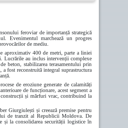
nsonului feroviar de importanță strategică
Cahul. Evenimentul marchează un progres
a provocărilor de mediu.
e aproximativ 400 de metri, parte a liniei
i. Lucrările au inclus intervenții complexe
 de beton, stabilizarea terasamentului prin
 a fost reconstruită integral suprastructura
ranță.
procese de eroziune generate de calamități
 anterioare de funcționare, acest segment a
construcții și mărfuri vrac, contribuind la
iber Giurgiulești și creează premise pentru
alului de tranzit al Republicii Moldova. De
 și la consolidarea securității logistice în