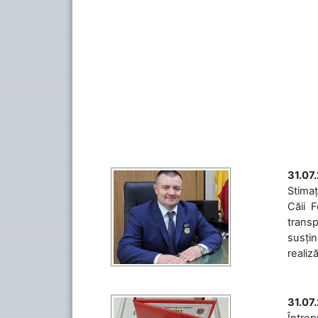
31.07
Stimaț
Căii 
transp
susțin
realiz
31.07
Între