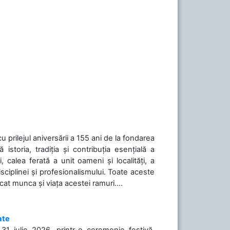
cu prilejul aniversării a 155 ani de la fondarea
toria, tradiția și contribuția esențială a
, calea ferată a unit oameni și localități, a
isciplinei și profesionalismului. Toate aceste
icat munca și viața acestei ramuri....
ate
31 iulie 2026, printr-o ceremonie festivă,