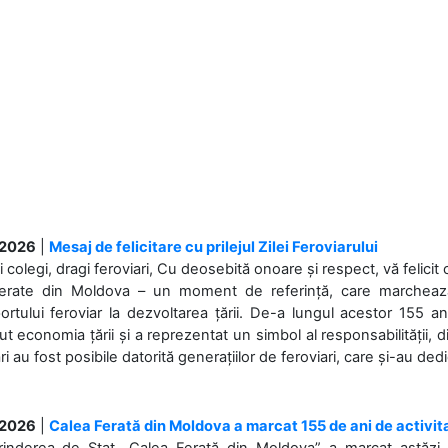
.2026
|
Mesaj de felicitare cu prilejul Zilei Feroviarului
i colegi, dragi feroviari, Cu deosebită onoare și respect, vă felicit 
Ferate din Moldova – un moment de referință, care marchează is
ortului feroviar la dezvoltarea țării. De-a lungul acestor 155 ani
ut economia țării și a reprezentat un simbol al responsabilității, d
ări au fost posibile datorită generațiilor de feroviari, care și-au ded
.2026
|
Calea Ferată din Moldova a marcat 155 de ani de activit
prinderea de Stat „Calea Ferată din Moldova” a marcat astăzi, 