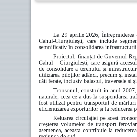
La 29 aprilie 2026, Întreprinderea 
Cahul-Giurgiulești, care include segme
semnificativ în consolidarea infrastructurii
Proiectul, finanțat de Guvernul Rep
Cahul – Giurgiulești, care asigură accesul
de consolidare a terenului și infrastructu
utilizarea piloților adânci, precum și inst
căii ferate, inclusiv balastul, traversele și
Tronsonul, construit în anul 2007, 
naturale, ceea ce a dus la suspendarea tra
fost utilizat pentru transportul de mărfur
eficientizarea exporturilor și la reducerea p
Reluarea circulației pe acest tronso
creșterea volumelor de transport feroviar,
asemenea, aceasta contribuie la reducerea d
regiunea de sud.