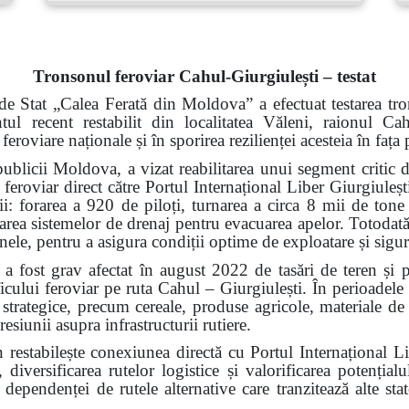
Tronsonul feroviar Cahul-Giurgiulești – testat
de Stat „Calea Ferată din Moldova” a efectuat testarea tro
ntul recent restabilit din localitatea Văleni, raionul 
 feroviare naționale și în sporirea rezilienței acesteia în faț
ublicii Moldova, a vizat reabilitarea unui segment critic d
 feroviar direct către Portul Internațional Liber Giurgiuleșt
rii: forarea a 920 de piloți, turnarea a circa 8 mii de tone
alarea sistemelor de drenaj pentru evacuarea apelor. Totodată,
 șinele, pentru a asigura condiții optime de exploatare și sigu
a fost grav afectat în august 2022 de tasări de teren și 
ficului feroviar pe ruta Cahul – Giurgiulești. În perioadele
i strategice, precum cereale, produse agricole, materiale de 
resiunii asupra infrastructurii rutiere.
n restabilește conexiunea directă cu Portul Internațional L
 diversificarea rutelor logistice și valorificarea potenți
ependenței de rutele alternative care tranzitează alte state