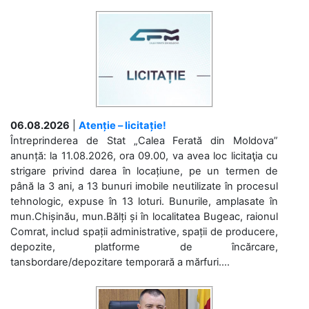
06.08.2026
|
Atenție – licitație!
Întreprinderea de Stat „Calea Ferată din Moldova”
anunță: la 11.08.2026, ora 09.00, va avea loc licitaţia cu
strigare privind darea în locațiune, pe un termen de
până la 3 ani, a 13 bunuri imobile neutilizate în procesul
tehnologic, expuse în 13 loturi. Bunurile, amplasate în
mun.Chișinău, mun.Bălți și în localitatea Bugeac, raionul
Comrat, includ spații administrative, spații de producere,
depozite, platforme de încărcare,
tansbordare/depozitare temporară a mărfuri....