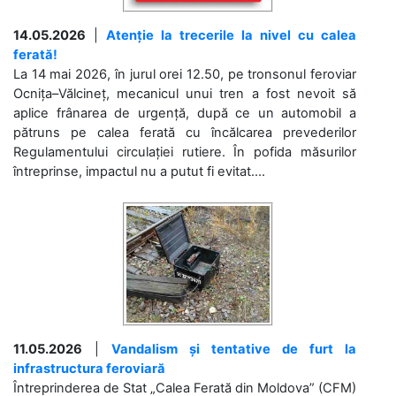
14.05.2026
|
Atenție la trecerile la nivel cu calea
ferată!
La 14 mai 2026, în jurul orei 12.50, pe tronsonul feroviar
Ocnița–Vălcineț, mecanicul unui tren a fost nevoit să
aplice frânarea de urgență, după ce un automobil a
pătruns pe calea ferată cu încălcarea prevederilor
Regulamentului circulației rutiere. În pofida măsurilor
întreprinse, impactul nu a putut fi evitat....
11.05.2026
|
Vandalism și tentative de furt la
infrastructura feroviară
Întreprinderea de Stat „Calea Ferată din Moldova” (CFM)