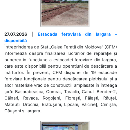
27.07.2026
|
Estacada feroviară din Iargara –
disponibilă
Întreprinderea de Stat „Calea Ferată din Moldova” (CFM)
informează despre finalizarea lucrărilor de reparație și
punerea în funcțiune a estacadei feroviare din Iargara,
care este disponibilă pentru operațiuni de descărcare a
mărfurilor. În prezent, CFM dispune de 19 estacade
feroviare funcționale pentru descărcarea pietrișului și a
altor materiale vrac de construcții, amplasate în întreaga
țară: Basarabeasca, Comrat, Taraclia, Cahul, Bender-2,
Căinari, Revaca, Rogojeni, Florești, Fălești, Răuțel,
Mateuți, Drochia, Brătușeni, Lipcani, Vălcineț, Cimișlia,
Căușeni și Iargara....