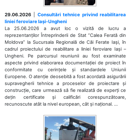
29.06.2026
|
Consultări tehnice privind reabilitarea
liniei feroviare Iași-Ungheni
La 25.06.2026 a avut loc o vizită de lucru a
reprezentanților Întreprinderii de Stat ”Calea Ferată din
Moldova” la Sucursala Regională de Căi Ferate Iași, în
cadrul proiectului de reabilitare a liniei feroviare Iași –
Ungheni. Pe parcursul reuniunii au fost examinate
aspecte privind elaborarea documentației de proiect în
conformitate cu cerințele și standardele Uniunii
Europene. O atenție deosebită a fost acordată asigurării
supravegherii tehnice a proceselor de proiectare și
construcție, care urmează să fie realizată de experți ce
dețin certificate și calificări corespunzătoare,
recunoscute atât la nivel european, cât și național. ...