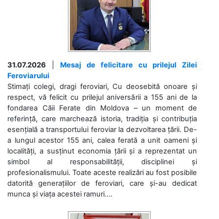
31.07.2026
|
Mesaj de felicitare cu prilejul Zilei
Feroviarului
Stimați colegi, dragi feroviari, Cu deosebită onoare și
respect, vă felicit cu prilejul aniversării a 155 ani de la
fondarea Căii Ferate din Moldova – un moment de
referință, care marchează istoria, tradiția și contribuția
esențială a transportului feroviar la dezvoltarea țării. De-
a lungul acestor 155 ani, calea ferată a unit oameni și
localități, a susținut economia țării și a reprezentat un
simbol al responsabilității, disciplinei și
profesionalismului. Toate aceste realizări au fost posibile
datorită generațiilor de feroviari, care și-au dedicat
munca și viața acestei ramuri....