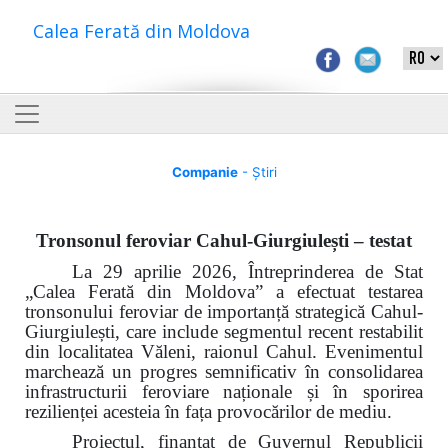
Calea Ferată din Moldova
Companie
- Știri
Tronsonul feroviar Cahul-Giurgiulești – testat
La 29 aprilie 2026, Întreprinderea de Stat
„Calea Ferată din Moldova” a efectuat testarea
tronsonului feroviar de importanță strategică Cahul-
Giurgiulești, care include segmentul recent restabilit
din localitatea Văleni, raionul Cahul. Evenimentul
marchează un progres semnificativ în consolidarea
infrastructurii feroviare naționale și în sporirea
rezilienței acesteia în fața provocărilor de mediu.
Proiectul, finanțat de Guvernul Republicii