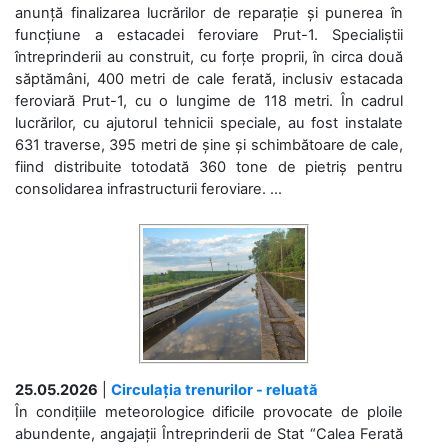
anunță finalizarea lucrărilor de reparație și punerea în
funcțiune a estacadei feroviare Prut-1. Specialiștii
întreprinderii au construit, cu forțe proprii, în circa două
săptămâni, 400 metri de cale ferată, inclusiv estacada
feroviară Prut-1, cu o lungime de 118 metri. În cadrul
lucrărilor, cu ajutorul tehnicii speciale, au fost instalate
631 traverse, 395 metri de șine și schimbătoare de cale,
fiind distribuite totodată 360 tone de pietriș pentru
consolidarea infrastructurii feroviare. ...
25.05.2026
|
Circulația trenurilor - reluată
În condițiile meteorologice dificile provocate de ploile
abundente, angajații Întreprinderii de Stat “Calea Ferată