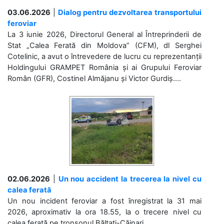
03.06.2026
|
Dialog pentru dezvoltarea transportului
feroviar
La 3 iunie 2026, Directorul General al Întreprinderii de
Stat „Calea Ferată din Moldova” (CFM), dl Serghei
Cotelinic, a avut o întrevedere de lucru cu reprezentanții
Holdingului GRAMPET România și ai Grupului Feroviar
Român (GFR), Costinel Almăjanu și Victor Gurdiș....
02.06.2026
|
Un nou accident la trecerea la nivel cu
calea ferată
Un nou incident feroviar a fost înregistrat la 31 mai
2026, aproximativ la ora 18.55, la o trecere nivel cu
calea ferată pe tronsonul Bălțați-Căinari. ...