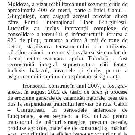
Moldova, a vizat reabilitarea unui segment critic de
aproximativ 400 de metri, parte a liniei Cahul –
Giurgiulești, care asigură accesul feroviar direct
către Portul Internațional Liber Giurgiulești.
Lucrările au inclus intervenții complexe de
consolidare a terenului și infrastructurii: forarea a
920 de piloți, turnarea a circa 8 mii de tone de
beton, stabilizarea terasamentului prin utilizarea
piloților adânci, precum și instalarea sistemelor de
drenaj pentru evacuarea apelor. Totodată, a fost
reconstruită integral suprastructura căii ferate,
inclusiv balastul, traversele și șinele, pentru a
asigura condiții optime de exploatare și siguranță.
Tronsonul, construit în anul 2007, a fost grav
afectat în august 2022 de tasări de teren și procese
de eroziune generate de calamități naturale, ceea ce a
dus la suspendarea traficului feroviar pe ruta Cahul
– Giurgiulești. În perioadele anterioare de
funcționare, acest segment a fost utilizat pentru
transportul de mărfuri strategice, precum cereale,
produse agricole, materiale de construcții și mărfuri
vrac, contribuind la eficientizarea exporturilor și la