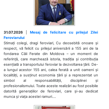
31.07.2026
|
Mesaj de felicitare cu prilejul Zilei
Feroviarului
Stimați colegi, dragi feroviari, Cu deosebită onoare și
respect, vă felicit cu prilejul aniversării a 155 ani de la
fondarea Căii Ferate din Moldova – un moment de
referință, care marchează istoria, tradiția și contribuția
esențială a transportului feroviar la dezvoltarea țării. De-
a lungul acestor 155 ani, calea ferată a unit oameni și
localități, a susținut economia țării și a reprezentat un
simbol al responsabilității, disciplinei și
profesionalismului. Toate aceste realizări au fost posibile
datorită generațiilor de feroviari, care și-au dedicat
munca și viața acestei ramuri....