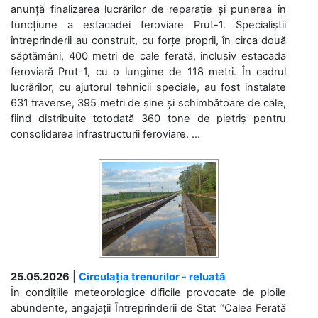
anunță finalizarea lucrărilor de reparație și punerea în
funcțiune a estacadei feroviare Prut-1. Specialiștii
întreprinderii au construit, cu forțe proprii, în circa două
săptămâni, 400 metri de cale ferată, inclusiv estacada
feroviară Prut-1, cu o lungime de 118 metri. În cadrul
lucrărilor, cu ajutorul tehnicii speciale, au fost instalate
631 traverse, 395 metri de șine și schimbătoare de cale,
fiind distribuite totodată 360 tone de pietriș pentru
consolidarea infrastructurii feroviare. ...
25.05.2026
|
Circulația trenurilor - reluată
În condițiile meteorologice dificile provocate de ploile
abundente, angajații Întreprinderii de Stat “Calea Ferată