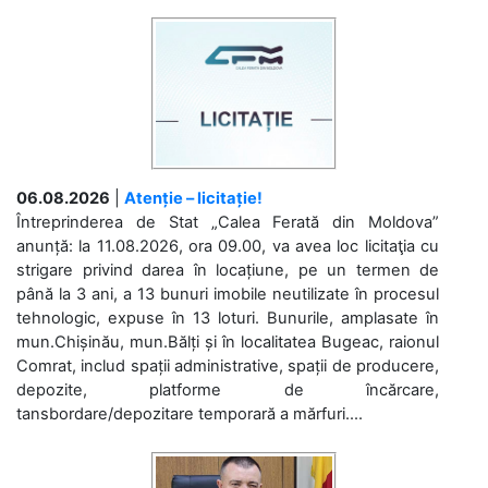
06.08.2026
|
Atenție – licitație!
Întreprinderea de Stat „Calea Ferată din Moldova”
anunță: la 11.08.2026, ora 09.00, va avea loc licitaţia cu
strigare privind darea în locațiune, pe un termen de
până la 3 ani, a 13 bunuri imobile neutilizate în procesul
tehnologic, expuse în 13 loturi. Bunurile, amplasate în
mun.Chișinău, mun.Bălți și în localitatea Bugeac, raionul
Comrat, includ spații administrative, spații de producere,
depozite, platforme de încărcare,
tansbordare/depozitare temporară a mărfuri....