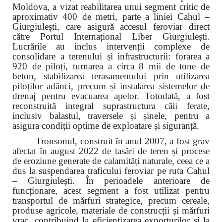
Moldova, a vizat reabilitarea unui segment critic de
aproximativ 400 de metri, parte a liniei Cahul –
Giurgiulești, care asigură accesul feroviar direct
către Portul Internațional Liber Giurgiulești.
Lucrările au inclus intervenții complexe de
consolidare a terenului și infrastructurii: forarea a
920 de piloți, turnarea a circa 8 mii de tone de
beton, stabilizarea terasamentului prin utilizarea
piloților adânci, precum și instalarea sistemelor de
drenaj pentru evacuarea apelor. Totodată, a fost
reconstruită integral suprastructura căii ferate,
inclusiv balastul, traversele și șinele, pentru a
asigura condiții optime de exploatare și siguranță.
Tronsonul, construit în anul 2007, a fost grav
afectat în august 2022 de tasări de teren și procese
de eroziune generate de calamități naturale, ceea ce a
dus la suspendarea traficului feroviar pe ruta Cahul
– Giurgiulești. În perioadele anterioare de
funcționare, acest segment a fost utilizat pentru
transportul de mărfuri strategice, precum cereale,
produse agricole, materiale de construcții și mărfuri
vrac, contribuind la eficientizarea exporturilor și la