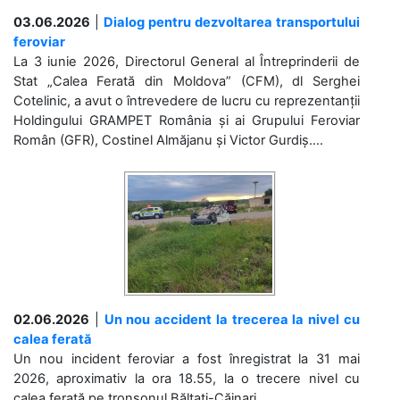
03.06.2026
|
Dialog pentru dezvoltarea transportului
feroviar
La 3 iunie 2026, Directorul General al Întreprinderii de
Stat „Calea Ferată din Moldova” (CFM), dl Serghei
Cotelinic, a avut o întrevedere de lucru cu reprezentanții
Holdingului GRAMPET România și ai Grupului Feroviar
Român (GFR), Costinel Almăjanu și Victor Gurdiș....
02.06.2026
|
Un nou accident la trecerea la nivel cu
calea ferată
Un nou incident feroviar a fost înregistrat la 31 mai
2026, aproximativ la ora 18.55, la o trecere nivel cu
calea ferată pe tronsonul Bălțați-Căinari. ...