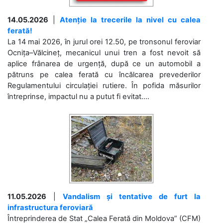
14.05.2026
|
Atenție la trecerile la nivel cu calea
ferată!
La 14 mai 2026, în jurul orei 12.50, pe tronsonul feroviar
Ocnița–Vălcineț, mecanicul unui tren a fost nevoit să
aplice frânarea de urgență, după ce un automobil a
pătruns pe calea ferată cu încălcarea prevederilor
Regulamentului circulației rutiere. În pofida măsurilor
întreprinse, impactul nu a putut fi evitat....
11.05.2026
|
Vandalism și tentative de furt la
infrastructura feroviară
Întreprinderea de Stat „Calea Ferată din Moldova” (CFM)