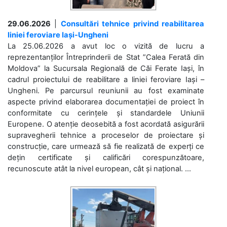
29.06.2026
|
Consultări tehnice privind reabilitarea
liniei feroviare Iași-Ungheni
La 25.06.2026 a avut loc o vizită de lucru a
reprezentanților Întreprinderii de Stat ”Calea Ferată din
Moldova” la Sucursala Regională de Căi Ferate Iași, în
cadrul proiectului de reabilitare a liniei feroviare Iași –
Ungheni. Pe parcursul reuniunii au fost examinate
aspecte privind elaborarea documentației de proiect în
conformitate cu cerințele și standardele Uniunii
Europene. O atenție deosebită a fost acordată asigurării
supravegherii tehnice a proceselor de proiectare și
construcție, care urmează să fie realizată de experți ce
dețin certificate și calificări corespunzătoare,
recunoscute atât la nivel european, cât și național. ...