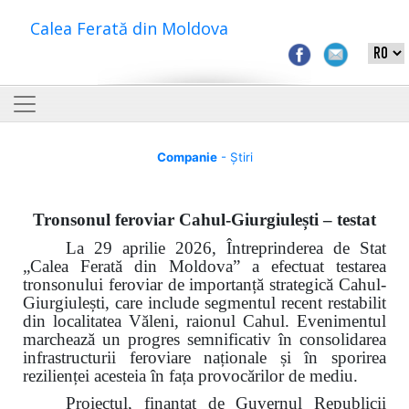
Calea Ferată din Moldova
Companie
- Știri
Tronsonul feroviar Cahul-Giurgiulești – testat
La 29 aprilie 2026, Întreprinderea de Stat
„Calea Ferată din Moldova” a efectuat testarea
tronsonului feroviar de importanță strategică Cahul-
Giurgiulești, care include segmentul recent restabilit
din localitatea Văleni, raionul Cahul. Evenimentul
marchează un progres semnificativ în consolidarea
infrastructurii feroviare naționale și în sporirea
rezilienței acesteia în fața provocărilor de mediu.
Proiectul, finanțat de Guvernul Republicii