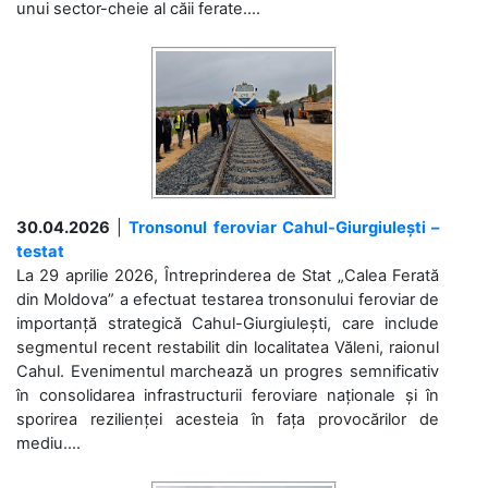
unui sector-cheie al căii ferate....
30.04.2026
|
Tronsonul feroviar Cahul-Giurgiulești –
testat
La 29 aprilie 2026, Întreprinderea de Stat „Calea Ferată
din Moldova” a efectuat testarea tronsonului feroviar de
importanță strategică Cahul-Giurgiulești, care include
segmentul recent restabilit din localitatea Văleni, raionul
Cahul. Evenimentul marchează un progres semnificativ
în consolidarea infrastructurii feroviare naționale și în
sporirea rezilienței acesteia în fața provocărilor de
mediu....