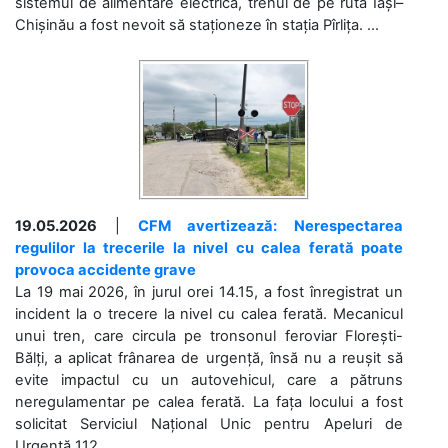
sistemul de alimentare electrică, trenul de pe ruta Iași–
Chișinău a fost nevoit să staționeze în stația Pîrlița. ...
19.05.2026
|
CFM avertizează: Nerespectarea
regulilor la trecerile la nivel cu calea ferată poate
provoca accidente grave
La 19 mai 2026, în jurul orei 14.15, a fost înregistrat un
incident la o trecere la nivel cu calea ferată. Mecanicul
unui tren, care circula pe tronsonul feroviar Florești-
Bălți, a aplicat frânarea de urgență, însă nu a reușit să
evite impactul cu un autovehicul, care a pătruns
neregulamentar pe calea ferată. La fața locului a fost
solicitat Serviciul Național Unic pentru Apeluri de
Urgență 112....