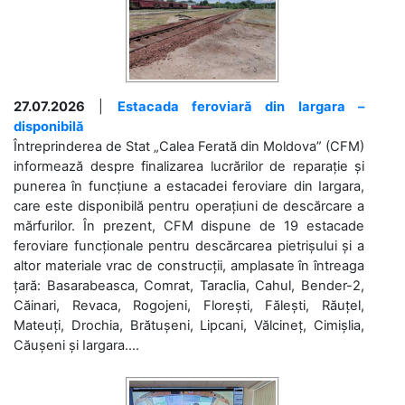
27.07.2026
|
Estacada feroviară din Iargara –
disponibilă
Întreprinderea de Stat „Calea Ferată din Moldova” (CFM)
informează despre finalizarea lucrărilor de reparație și
punerea în funcțiune a estacadei feroviare din Iargara,
care este disponibilă pentru operațiuni de descărcare a
mărfurilor. În prezent, CFM dispune de 19 estacade
feroviare funcționale pentru descărcarea pietrișului și a
altor materiale vrac de construcții, amplasate în întreaga
țară: Basarabeasca, Comrat, Taraclia, Cahul, Bender-2,
Căinari, Revaca, Rogojeni, Florești, Fălești, Răuțel,
Mateuți, Drochia, Brătușeni, Lipcani, Vălcineț, Cimișlia,
Căușeni și Iargara....