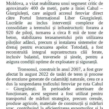
Moldova, a vizat reabilitarea unui segment critic de
aproximativ 400 de metri, parte a liniei Cahul –
Giurgiulești, care asigură accesul feroviar direct
către Portul Internațional Liber Giurgiulești.
Lucrările au inclus intervenții complexe de
consolidare a terenului și infrastructurii: forarea a
920 de piloți, turnarea a circa 8 mii de tone de
beton, stabilizarea terasamentului prin utilizarea
piloților adânci, precum și instalarea sistemelor de
drenaj pentru evacuarea apelor. Totodată, a fost
reconstruită integral suprastructura căii ferate,
inclusiv balastul, traversele și șinele, pentru a
asigura condiții optime de exploatare și siguranță.
Tronsonul, construit în anul 2007, a fost grav
afectat în august 2022 de tasări de teren și procese
de eroziune generate de calamități naturale, ceea ce a
dus la suspendarea traficului feroviar pe ruta Cahul
– Giurgiulești. În perioadele anterioare de
funcționare, acest segment a fost utilizat pentru
transportul de mărfuri strategice, precum cereale,
produse agricole, materiale de construcții și mărfuri
vrac, contribuind la eficientizarea exporturilor și la