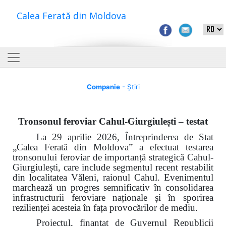
Calea Ferată din Moldova
Companie
- Știri
Tronsonul feroviar Cahul-Giurgiulești – testat
La 29 aprilie 2026, Întreprinderea de Stat
„Calea Ferată din Moldova” a efectuat testarea
tronsonului feroviar de importanță strategică Cahul-
Giurgiulești, care include segmentul recent restabilit
din localitatea Văleni, raionul Cahul. Evenimentul
marchează un progres semnificativ în consolidarea
infrastructurii feroviare naționale și în sporirea
rezilienței acesteia în fața provocărilor de mediu.
Proiectul, finanțat de Guvernul Republicii