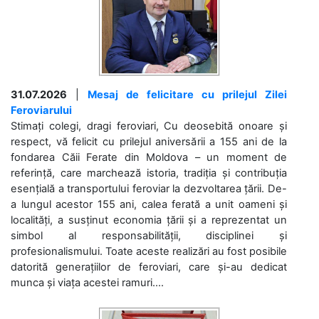
31.07.2026
|
Mesaj de felicitare cu prilejul Zilei
Feroviarului
Stimați colegi, dragi feroviari, Cu deosebită onoare și
respect, vă felicit cu prilejul aniversării a 155 ani de la
fondarea Căii Ferate din Moldova – un moment de
referință, care marchează istoria, tradiția și contribuția
esențială a transportului feroviar la dezvoltarea țării. De-
a lungul acestor 155 ani, calea ferată a unit oameni și
localități, a susținut economia țării și a reprezentat un
simbol al responsabilității, disciplinei și
profesionalismului. Toate aceste realizări au fost posibile
datorită generațiilor de feroviari, care și-au dedicat
munca și viața acestei ramuri....