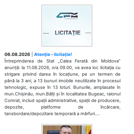
06.08.2026
|
Atenție – licitație!
Întreprinderea de Stat „Calea Ferată din Moldova”
anunță: la 11.08.2026, ora 09.00, va avea loc licitaţia cu
strigare privind darea în locațiune, pe un termen de
până la 3 ani, a 13 bunuri imobile neutilizate în procesul
tehnologic, expuse în 13 loturi. Bunurile, amplasate în
mun.Chișinău, mun.Bălți și în localitatea Bugeac, raionul
Comrat, includ spații administrative, spații de producere,
depozite, platforme de încărcare,
tansbordare/depozitare temporară a mărfuri....