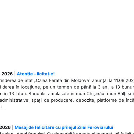
.2026
|
Atenție – licitație!
rinderea de Stat „Calea Ferată din Moldova” anunță: la 11.08.2026,
d darea în locațiune, pe un termen de până la 3 ani, a 13 bunuri
 în 13 loturi. Bunurile, amplasate în mun.Chișinău, mun.Bălți și 
 administrative, spații de producere, depozite, platforme de în
....
.2026
|
Mesaj de felicitare cu prilejul Zilei Feroviarului
i colegi, dragi feroviari, Cu deosebită onoare și respect, vă felicit 