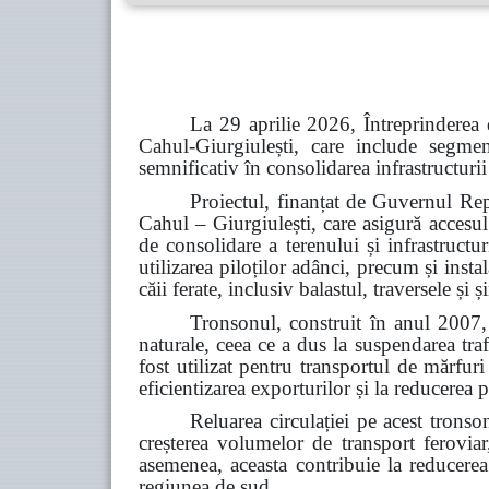
La 29 aprilie 2026, Întreprinderea 
Cahul-Giurgiulești, care include segme
semnificativ în consolidarea infrastructurii
Proiectul, finanțat de Guvernul Rep
Cahul – Giurgiulești, care asigură accesul
de consolidare a terenului și infrastructu
utilizarea piloților adânci, precum și inst
căii ferate, inclusiv balastul, traversele și
Tronsonul, construit în anul 2007, 
naturale, ceea ce a dus la suspendarea tra
fost utilizat pentru transportul de mărfur
eficientizarea exporturilor și la reducerea p
Reluarea circulației pe acest tronso
creșterea volumelor de transport feroviar,
asemenea, aceasta contribuie la reducerea d
regiunea de sud.