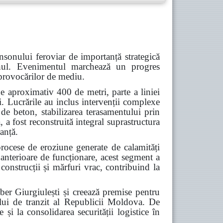
nsonului feroviar de importanță strategică
Cahul. Evenimentul marchează un progres
a provocărilor de mediu.
e aproximativ 400 de metri, parte a liniei
i. Lucrările au inclus intervenții complexe
 de beton, stabilizarea terasamentului prin
 a fost reconstruită integral suprastructura
ranță.
procese de eroziune generate de calamități
 anterioare de funcționare, acest segment a
construcții și mărfuri vrac, contribuind la
iber Giurgiulești și creează premise pentru
alului de tranzit al Republicii Moldova. De
 și la consolidarea securității logistice în