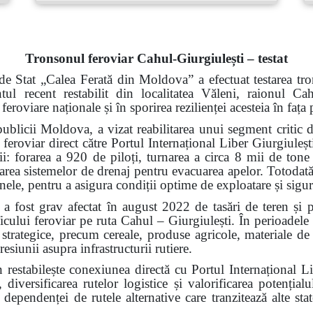
Tronsonul feroviar Cahul-Giurgiulești – testat
de Stat „Calea Ferată din Moldova” a efectuat testarea tro
ntul recent restabilit din localitatea Văleni, raionul 
 feroviare naționale și în sporirea rezilienței acesteia în faț
ublicii Moldova, a vizat reabilitarea unui segment critic d
 feroviar direct către Portul Internațional Liber Giurgiuleșt
rii: forarea a 920 de piloți, turnarea a circa 8 mii de tone
alarea sistemelor de drenaj pentru evacuarea apelor. Totodată,
 șinele, pentru a asigura condiții optime de exploatare și sigu
a fost grav afectat în august 2022 de tasări de teren și 
ficului feroviar pe ruta Cahul – Giurgiulești. În perioadele
i strategice, precum cereale, produse agricole, materiale de 
resiunii asupra infrastructurii rutiere.
n restabilește conexiunea directă cu Portul Internațional L
 diversificarea rutelor logistice și valorificarea potenți
ependenței de rutele alternative care tranzitează alte state