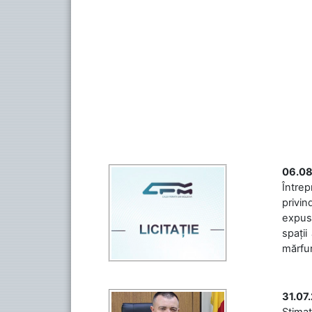
06.08
Întrep
privin
expuse
spații
mărfuri
31.07
Stimaț