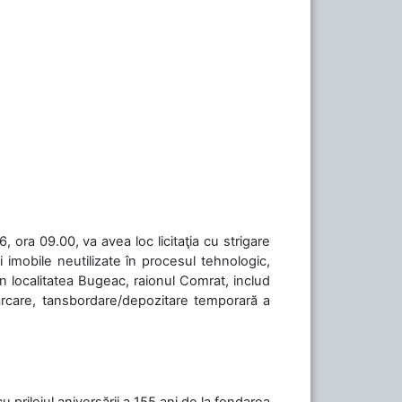
 ora 09.00, va avea loc licitaţia cu strigare
 imobile neutilizate în procesul tehnologic,
în localitatea Bugeac, raionul Comrat, includ
cărcare, tansbordare/depozitare temporară a
cu prilejul aniversării a 155 ani de la fondarea