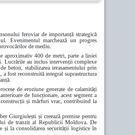
nsonului feroviar de importanță strategică
Cahul. Evenimentul marchează un progres
a provocărilor de mediu.
e aproximativ 400 de metri, parte a liniei
i. Lucrările au inclus intervenții complexe
 de beton, stabilizarea terasamentului prin
 a fost reconstruită integral suprastructura
ranță.
procese de eroziune generate de calamități
 anterioare de funcționare, acest segment a
construcții și mărfuri vrac, contribuind la
iber Giurgiulești și creează premise pentru
alului de tranzit al Republicii Moldova. De
 și la consolidarea securității logistice în