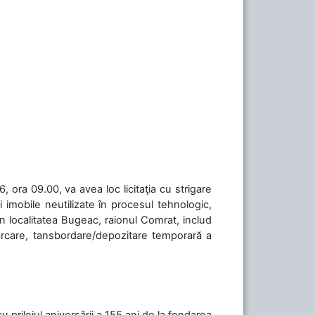
 ora 09.00, va avea loc licitaţia cu strigare
 imobile neutilizate în procesul tehnologic,
în localitatea Bugeac, raionul Comrat, includ
cărcare, tansbordare/depozitare temporară a
cu prilejul aniversării a 155 ani de la fondarea