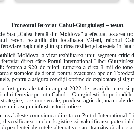
Tronsonul feroviar Cahul-Giurgiulești – testat
de Stat „Calea Ferată din Moldova” a efectuat testarea tro
ntul recent restabilit din localitatea Văleni, raionul 
 feroviare naționale și în sporirea rezilienței acesteia în faț
ublicii Moldova, a vizat reabilitarea unui segment critic d
 feroviar direct către Portul Internațional Liber Giurgiuleșt
rii: forarea a 920 de piloți, turnarea a circa 8 mii de tone
alarea sistemelor de drenaj pentru evacuarea apelor. Totodată,
 șinele, pentru a asigura condiții optime de exploatare și sigu
a fost grav afectat în august 2022 de tasări de teren și 
ficului feroviar pe ruta Cahul – Giurgiulești. În perioadele
i strategice, precum cereale, produse agricole, materiale de 
resiunii asupra infrastructurii rutiere.
n restabilește conexiunea directă cu Portul Internațional L
 diversificarea rutelor logistice și valorificarea potenți
ependenței de rutele alternative care tranzitează alte state