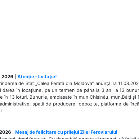
.2026
|
Atenție – licitație!
rinderea de Stat „Calea Ferată din Moldova” anunță: la 11.08.2026,
d darea în locațiune, pe un termen de până la 3 ani, a 13 bunuri
 în 13 loturi. Bunurile, amplasate în mun.Chișinău, mun.Bălți și 
 administrative, spații de producere, depozite, platforme de în
....
.2026
|
Mesaj de felicitare cu prilejul Zilei Feroviarului
i colegi, dragi feroviari, Cu deosebită onoare și respect, vă felicit 