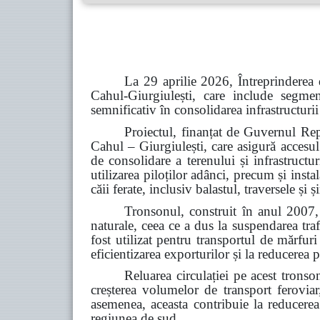
La 29 aprilie 2026, Întreprinderea 
Cahul-Giurgiulești, care include segme
semnificativ în consolidarea infrastructurii
Proiectul, finanțat de Guvernul Rep
Cahul – Giurgiulești, care asigură accesul
de consolidare a terenului și infrastructu
utilizarea piloților adânci, precum și inst
căii ferate, inclusiv balastul, traversele și
Tronsonul, construit în anul 2007, 
naturale, ceea ce a dus la suspendarea tra
fost utilizat pentru transportul de mărfur
eficientizarea exporturilor și la reducerea p
Reluarea circulației pe acest tronso
creșterea volumelor de transport feroviar,
asemenea, aceasta contribuie la reducerea d
regiunea de sud.