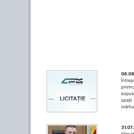
06.08
Întrep
privin
expuse
spații
mărfuri
31.07
Stimaț