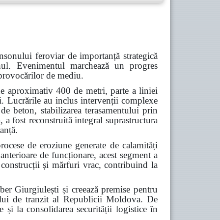
nsonului feroviar de importanță strategică
Cahul. Evenimentul marchează un progres
a provocărilor de mediu.
e aproximativ 400 de metri, parte a liniei
i. Lucrările au inclus intervenții complexe
 de beton, stabilizarea terasamentului prin
 a fost reconstruită integral suprastructura
ranță.
procese de eroziune generate de calamități
 anterioare de funcționare, acest segment a
construcții și mărfuri vrac, contribuind la
iber Giurgiulești și creează premise pentru
alului de tranzit al Republicii Moldova. De
 și la consolidarea securității logistice în