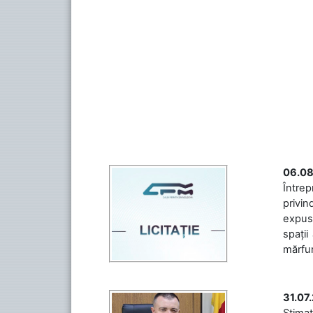
06.08
Întrep
privin
expuse
spații
mărfuri
31.07
Stimaț