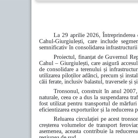
La 29 aprilie 2026, Întreprinderea 
Cahul-Giurgiulești, care include segme
semnificativ în consolidarea infrastructurii
Proiectul, finanțat de Guvernul Rep
Cahul – Giurgiulești, care asigură accesul
de consolidare a terenului și infrastructu
utilizarea piloților adânci, precum și inst
căii ferate, inclusiv balastul, traversele și
Tronsonul, construit în anul 2007, 
naturale, ceea ce a dus la suspendarea tra
fost utilizat pentru transportul de mărfur
eficientizarea exporturilor și la reducerea p
Reluarea circulației pe acest tronso
creșterea volumelor de transport feroviar,
asemenea, aceasta contribuie la reducerea d
regiunea de sud.