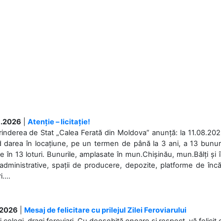
.2026
|
Atenție – licitație!
rinderea de Stat „Calea Ferată din Moldova” anunță: la 11.08.2026,
d darea în locațiune, pe un termen de până la 3 ani, a 13 bunuri
 în 13 loturi. Bunurile, amplasate în mun.Chișinău, mun.Bălți și 
 administrative, spații de producere, depozite, platforme de în
....
.2026
|
Mesaj de felicitare cu prilejul Zilei Feroviarului
i colegi, dragi feroviari, Cu deosebită onoare și respect, vă felicit 