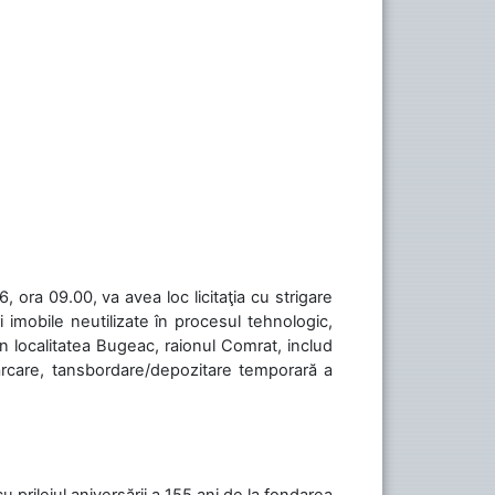
 ora 09.00, va avea loc licitaţia cu strigare
 imobile neutilizate în procesul tehnologic,
în localitatea Bugeac, raionul Comrat, includ
cărcare, tansbordare/depozitare temporară a
cu prilejul aniversării a 155 ani de la fondarea