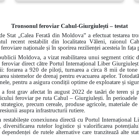
Tronsonul feroviar Cahul-Giurgiulești – testat
de Stat „Calea Ferată din Moldova” a efectuat testarea tro
ntul recent restabilit din localitatea Văleni, raionul 
 feroviare naționale și în sporirea rezilienței acesteia în faț
ublicii Moldova, a vizat reabilitarea unui segment critic d
 feroviar direct către Portul Internațional Liber Giurgiuleșt
rii: forarea a 920 de piloți, turnarea a circa 8 mii de tone
alarea sistemelor de drenaj pentru evacuarea apelor. Totodată,
 șinele, pentru a asigura condiții optime de exploatare și sigu
a fost grav afectat în august 2022 de tasări de teren și 
ficului feroviar pe ruta Cahul – Giurgiulești. În perioadele
i strategice, precum cereale, produse agricole, materiale de 
resiunii asupra infrastructurii rutiere.
n restabilește conexiunea directă cu Portul Internațional L
 diversificarea rutelor logistice și valorificarea potenți
ependenței de rutele alternative care tranzitează alte state