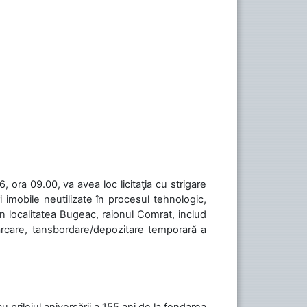
 ora 09.00, va avea loc licitaţia cu strigare
 imobile neutilizate în procesul tehnologic,
în localitatea Bugeac, raionul Comrat, includ
cărcare, tansbordare/depozitare temporară a
cu prilejul aniversării a 155 ani de la fondarea