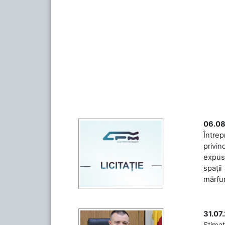
06.08
Întrep
privin
expuse
spații
mărfuri
31.07
Stimaț