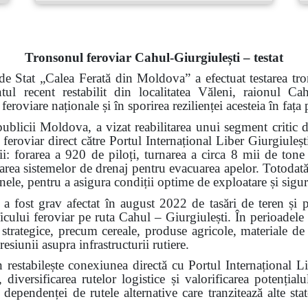
Tronsonul feroviar Cahul-Giurgiulești – testat
de Stat „Calea Ferată din Moldova” a efectuat testarea tro
ntul recent restabilit din localitatea Văleni, raionul 
 feroviare naționale și în sporirea rezilienței acesteia în faț
ublicii Moldova, a vizat reabilitarea unui segment critic d
 feroviar direct către Portul Internațional Liber Giurgiuleșt
rii: forarea a 920 de piloți, turnarea a circa 8 mii de tone
alarea sistemelor de drenaj pentru evacuarea apelor. Totodată,
 șinele, pentru a asigura condiții optime de exploatare și sigu
a fost grav afectat în august 2022 de tasări de teren și 
ficului feroviar pe ruta Cahul – Giurgiulești. În perioadele
i strategice, precum cereale, produse agricole, materiale de 
resiunii asupra infrastructurii rutiere.
n restabilește conexiunea directă cu Portul Internațional L
 diversificarea rutelor logistice și valorificarea potenți
ependenței de rutele alternative care tranzitează alte state