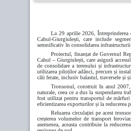
La 29 aprilie 2026, Întreprinderea 
Cahul-Giurgiulești, care include segme
semnificativ în consolidarea infrastructurii
Proiectul, finanțat de Guvernul Rep
Cahul – Giurgiulești, care asigură accesul
de consolidare a terenului și infrastructu
utilizarea piloților adânci, precum și inst
căii ferate, inclusiv balastul, traversele și
Tronsonul, construit în anul 2007, 
naturale, ceea ce a dus la suspendarea tra
fost utilizat pentru transportul de mărfur
eficientizarea exporturilor și la reducerea p
Reluarea circulației pe acest tronso
creșterea volumelor de transport feroviar,
asemenea, aceasta contribuie la reducerea d
regiunea de sud.