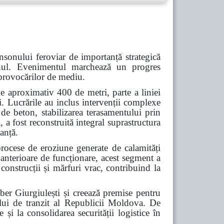
nsonului feroviar de importanță strategică
Cahul. Evenimentul marchează un progres
a provocărilor de mediu.
e aproximativ 400 de metri, parte a liniei
i. Lucrările au inclus intervenții complexe
 de beton, stabilizarea terasamentului prin
 a fost reconstruită integral suprastructura
ranță.
procese de eroziune generate de calamități
 anterioare de funcționare, acest segment a
construcții și mărfuri vrac, contribuind la
iber Giurgiulești și creează premise pentru
alului de tranzit al Republicii Moldova. De
 și la consolidarea securității logistice în