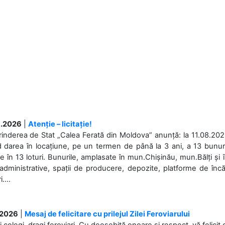
.2026
|
Atenție – licitație!
rinderea de Stat „Calea Ferată din Moldova” anunță: la 11.08.2026,
d darea în locațiune, pe un termen de până la 3 ani, a 13 bunuri
 în 13 loturi. Bunurile, amplasate în mun.Chișinău, mun.Bălți și 
 administrative, spații de producere, depozite, platforme de în
....
.2026
|
Mesaj de felicitare cu prilejul Zilei Feroviarului
i colegi, dragi feroviari, Cu deosebită onoare și respect, vă felicit 