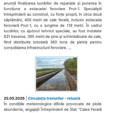
anunță finalizarea lucrărilor de reparație și punerea în
funcțiune a estacadei feroviare Prut-1. Specialiștii
întreprinderii au construit, cu forțe proprii, în circa două
săptămâni, 400 metri de cale ferată, inclusiv estacada
feroviară Prut-1, cu o lungime de 118 metri. În cadrul
lucrărilor, cu ajutorul tehnicii speciale, au fost instalate
631 traverse, 395 metri de șine și schimbătoare de cale,
fiind distribuite totodată 360 tone de pietriș pentru
consolidarea infrastructurii feroviare. ...
25.05.2026
|
Circulația trenurilor - reluată
În condițiile meteorologice dificile provocate de ploile
abundente, angajații Întreprinderii de Stat “Calea Ferată