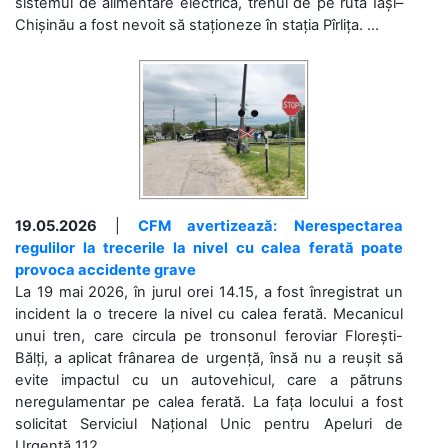
sistemul de alimentare electrică, trenul de pe ruta Iași–
Chișinău a fost nevoit să staționeze în stația Pîrlița. ...
19.05.2026
|
CFM avertizează: Nerespectarea
regulilor la trecerile la nivel cu calea ferată poate
provoca accidente grave
La 19 mai 2026, în jurul orei 14.15, a fost înregistrat un
incident la o trecere la nivel cu calea ferată. Mecanicul
unui tren, care circula pe tronsonul feroviar Florești-
Bălți, a aplicat frânarea de urgență, însă nu a reușit să
evite impactul cu un autovehicul, care a pătruns
neregulamentar pe calea ferată. La fața locului a fost
solicitat Serviciul Național Unic pentru Apeluri de
Urgență 112....