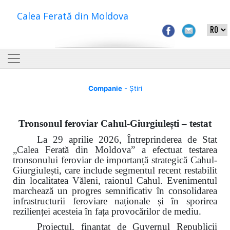
Calea Ferată din Moldova
Companie
- Știri
Tronsonul feroviar Cahul-Giurgiulești – testat
La 29 aprilie 2026, Întreprinderea de Stat
„Calea Ferată din Moldova” a efectuat testarea
tronsonului feroviar de importanță strategică Cahul-
Giurgiulești, care include segmentul recent restabilit
din localitatea Văleni, raionul Cahul. Evenimentul
marchează un progres semnificativ în consolidarea
infrastructurii feroviare naționale și în sporirea
rezilienței acesteia în fața provocărilor de mediu.
Proiectul, finanțat de Guvernul Republicii