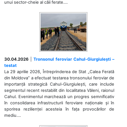
unui sector-cheie al căii ferate....
30.04.2026
|
Tronsonul feroviar Cahul-Giurgiulești –
testat
La 29 aprilie 2026, Întreprinderea de Stat „Calea Ferată
din Moldova” a efectuat testarea tronsonului feroviar de
importanță strategică Cahul-Giurgiulești, care include
segmentul recent restabilit din localitatea Văleni, raionul
Cahul. Evenimentul marchează un progres semnificativ
în consolidarea infrastructurii feroviare naționale și în
sporirea rezilienței acesteia în fața provocărilor de
mediu....