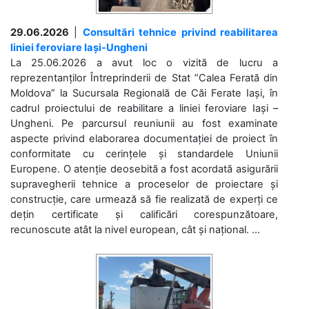
29.06.2026
|
Consultări tehnice privind reabilitarea
liniei feroviare Iași-Ungheni
La 25.06.2026 a avut loc o vizită de lucru a
reprezentanților Întreprinderii de Stat ”Calea Ferată din
Moldova” la Sucursala Regională de Căi Ferate Iași, în
cadrul proiectului de reabilitare a liniei feroviare Iași –
Ungheni. Pe parcursul reuniunii au fost examinate
aspecte privind elaborarea documentației de proiect în
conformitate cu cerințele și standardele Uniunii
Europene. O atenție deosebită a fost acordată asigurării
supravegherii tehnice a proceselor de proiectare și
construcție, care urmează să fie realizată de experți ce
dețin certificate și calificări corespunzătoare,
recunoscute atât la nivel european, cât și național. ...