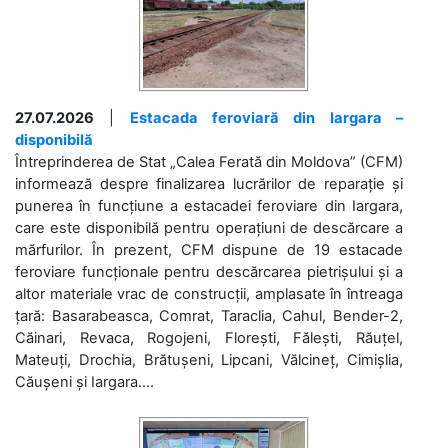
27.07.2026
|
Estacada feroviară din Iargara –
disponibilă
Întreprinderea de Stat „Calea Ferată din Moldova” (CFM)
informează despre finalizarea lucrărilor de reparație și
punerea în funcțiune a estacadei feroviare din Iargara,
care este disponibilă pentru operațiuni de descărcare a
mărfurilor. În prezent, CFM dispune de 19 estacade
feroviare funcționale pentru descărcarea pietrișului și a
altor materiale vrac de construcții, amplasate în întreaga
țară: Basarabeasca, Comrat, Taraclia, Cahul, Bender-2,
Căinari, Revaca, Rogojeni, Florești, Fălești, Răuțel,
Mateuți, Drochia, Brătușeni, Lipcani, Vălcineț, Cimișlia,
Căușeni și Iargara....