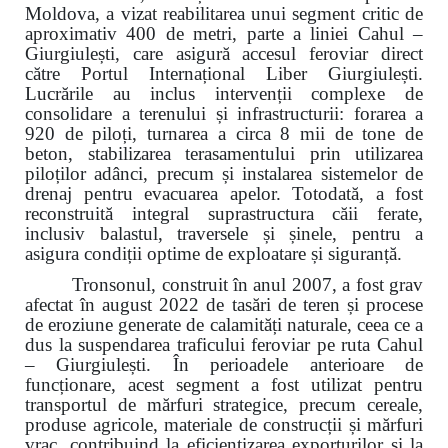
Moldova, a vizat reabilitarea unui segment critic de
aproximativ 400 de metri, parte a liniei Cahul –
Giurgiulești, care asigură accesul feroviar direct
către Portul Internațional Liber Giurgiulești.
Lucrările au inclus intervenții complexe de
consolidare a terenului și infrastructurii: forarea a
920 de piloți, turnarea a circa 8 mii de tone de
beton, stabilizarea terasamentului prin utilizarea
piloților adânci, precum și instalarea sistemelor de
drenaj pentru evacuarea apelor. Totodată, a fost
reconstruită integral suprastructura căii ferate,
inclusiv balastul, traversele și șinele, pentru a
asigura condiții optime de exploatare și siguranță.
Tronsonul, construit în anul 2007, a fost grav
afectat în august 2022 de tasări de teren și procese
de eroziune generate de calamități naturale, ceea ce a
dus la suspendarea traficului feroviar pe ruta Cahul
– Giurgiulești. În perioadele anterioare de
funcționare, acest segment a fost utilizat pentru
transportul de mărfuri strategice, precum cereale,
produse agricole, materiale de construcții și mărfuri
vrac, contribuind la eficientizarea exporturilor și la