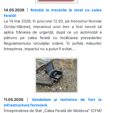
14.05.2026
|
Atenție la trecerile la nivel cu calea
ferată!
La 14 mai 2026, în jurul orei 12.50, pe tronsonul feroviar
Ocnița–Vălcineț, mecanicul unui tren a fost nevoit să
aplice frânarea de urgență, după ce un automobil a
pătruns pe calea ferată cu încălcarea prevederilor
Regulamentului circulației rutiere. În pofida măsurilor
întreprinse, impactul nu a putut fi evitat....
11.05.2026
|
Vandalism și tentative de furt la
infrastructura feroviară
Întreprinderea de Stat „Calea Ferată din Moldova” (CFM)