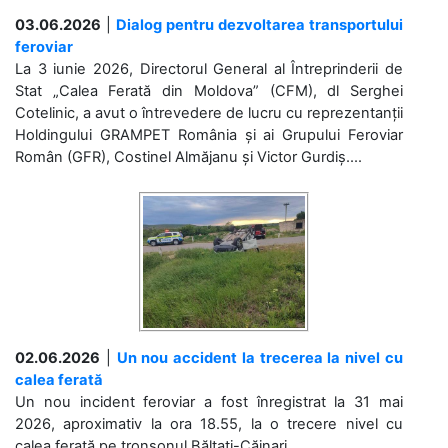
03.06.2026
|
Dialog pentru dezvoltarea transportului
feroviar
La 3 iunie 2026, Directorul General al Întreprinderii de
Stat „Calea Ferată din Moldova” (CFM), dl Serghei
Cotelinic, a avut o întrevedere de lucru cu reprezentanții
Holdingului GRAMPET România și ai Grupului Feroviar
Român (GFR), Costinel Almăjanu și Victor Gurdiș....
02.06.2026
|
Un nou accident la trecerea la nivel cu
calea ferată
Un nou incident feroviar a fost înregistrat la 31 mai
2026, aproximativ la ora 18.55, la o trecere nivel cu
calea ferată pe tronsonul Bălțați-Căinari. ...