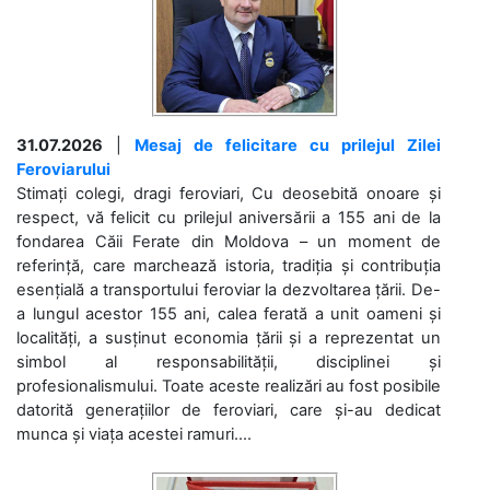
31.07.2026
|
Mesaj de felicitare cu prilejul Zilei
Feroviarului
Stimați colegi, dragi feroviari, Cu deosebită onoare și
respect, vă felicit cu prilejul aniversării a 155 ani de la
fondarea Căii Ferate din Moldova – un moment de
referință, care marchează istoria, tradiția și contribuția
esențială a transportului feroviar la dezvoltarea țării. De-
a lungul acestor 155 ani, calea ferată a unit oameni și
localități, a susținut economia țării și a reprezentat un
simbol al responsabilității, disciplinei și
profesionalismului. Toate aceste realizări au fost posibile
datorită generațiilor de feroviari, care și-au dedicat
munca și viața acestei ramuri....