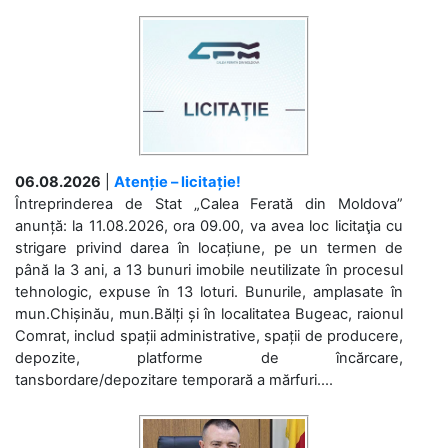
06.08.2026
|
Atenție – licitație!
Întreprinderea de Stat „Calea Ferată din Moldova”
anunță: la 11.08.2026, ora 09.00, va avea loc licitaţia cu
strigare privind darea în locațiune, pe un termen de
până la 3 ani, a 13 bunuri imobile neutilizate în procesul
tehnologic, expuse în 13 loturi. Bunurile, amplasate în
mun.Chișinău, mun.Bălți și în localitatea Bugeac, raionul
Comrat, includ spații administrative, spații de producere,
depozite, platforme de încărcare,
tansbordare/depozitare temporară a mărfuri....