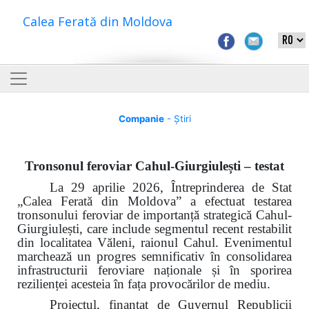
Calea Ferată din Moldova
Companie
- Știri
Tronsonul feroviar Cahul-Giurgiulești – testat
La 29 aprilie 2026, Întreprinderea de Stat
„Calea Ferată din Moldova” a efectuat testarea
tronsonului feroviar de importanță strategică Cahul-
Giurgiulești, care include segmentul recent restabilit
din localitatea Văleni, raionul Cahul. Evenimentul
marchează un progres semnificativ în consolidarea
infrastructurii feroviare naționale și în sporirea
rezilienței acesteia în fața provocărilor de mediu.
Proiectul, finanțat de Guvernul Republicii