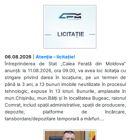
06.08.2026
|
Atenție – licitație!
Întreprinderea de Stat „Calea Ferată din Moldova”
anunță: la 11.08.2026, ora 09.00, va avea loc licitaţia cu
strigare privind darea în locațiune, pe un termen de
până la 3 ani, a 13 bunuri imobile neutilizate în procesul
tehnologic, expuse în 13 loturi. Bunurile, amplasate în
mun.Chișinău, mun.Bălți și în localitatea Bugeac, raionul
Comrat, includ spații administrative, spații de producere,
depozite, platforme de încărcare,
tansbordare/depozitare temporară a mărfuri....