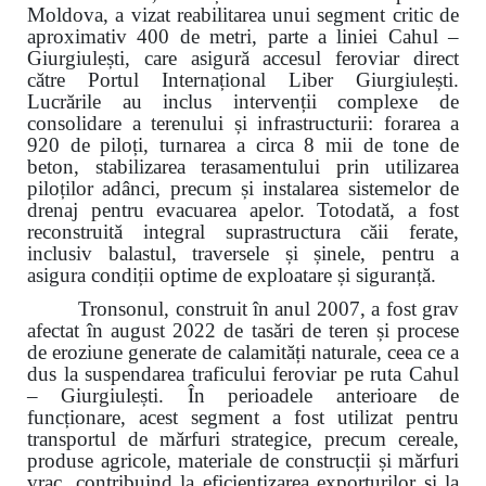
Moldova, a vizat reabilitarea unui segment critic de
aproximativ 400 de metri, parte a liniei Cahul –
Giurgiulești, care asigură accesul feroviar direct
către Portul Internațional Liber Giurgiulești.
Lucrările au inclus intervenții complexe de
consolidare a terenului și infrastructurii: forarea a
920 de piloți, turnarea a circa 8 mii de tone de
beton, stabilizarea terasamentului prin utilizarea
piloților adânci, precum și instalarea sistemelor de
drenaj pentru evacuarea apelor. Totodată, a fost
reconstruită integral suprastructura căii ferate,
inclusiv balastul, traversele și șinele, pentru a
asigura condiții optime de exploatare și siguranță.
Tronsonul, construit în anul 2007, a fost grav
afectat în august 2022 de tasări de teren și procese
de eroziune generate de calamități naturale, ceea ce a
dus la suspendarea traficului feroviar pe ruta Cahul
– Giurgiulești. În perioadele anterioare de
funcționare, acest segment a fost utilizat pentru
transportul de mărfuri strategice, precum cereale,
produse agricole, materiale de construcții și mărfuri
vrac, contribuind la eficientizarea exporturilor și la