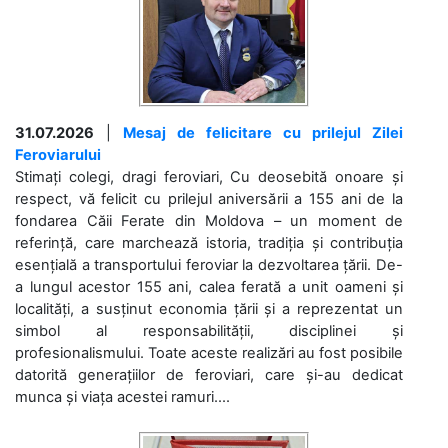
31.07.2026
|
Mesaj de felicitare cu prilejul Zilei
Feroviarului
Stimați colegi, dragi feroviari, Cu deosebită onoare și
respect, vă felicit cu prilejul aniversării a 155 ani de la
fondarea Căii Ferate din Moldova – un moment de
referință, care marchează istoria, tradiția și contribuția
esențială a transportului feroviar la dezvoltarea țării. De-
a lungul acestor 155 ani, calea ferată a unit oameni și
localități, a susținut economia țării și a reprezentat un
simbol al responsabilității, disciplinei și
profesionalismului. Toate aceste realizări au fost posibile
datorită generațiilor de feroviari, care și-au dedicat
munca și viața acestei ramuri....