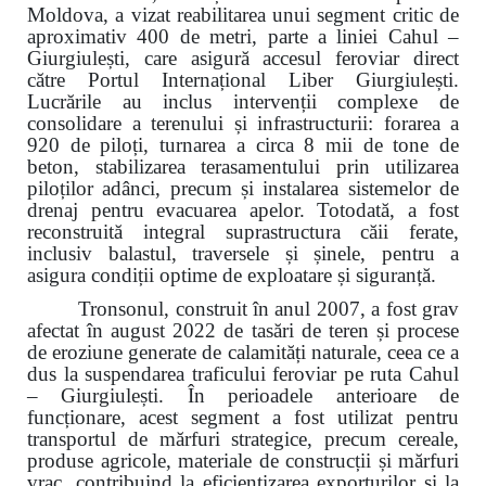
Moldova, a vizat reabilitarea unui segment critic de
aproximativ 400 de metri, parte a liniei Cahul –
Giurgiulești, care asigură accesul feroviar direct
către Portul Internațional Liber Giurgiulești.
Lucrările au inclus intervenții complexe de
consolidare a terenului și infrastructurii: forarea a
920 de piloți, turnarea a circa 8 mii de tone de
beton, stabilizarea terasamentului prin utilizarea
piloților adânci, precum și instalarea sistemelor de
drenaj pentru evacuarea apelor. Totodată, a fost
reconstruită integral suprastructura căii ferate,
inclusiv balastul, traversele și șinele, pentru a
asigura condiții optime de exploatare și siguranță.
Tronsonul, construit în anul 2007, a fost grav
afectat în august 2022 de tasări de teren și procese
de eroziune generate de calamități naturale, ceea ce a
dus la suspendarea traficului feroviar pe ruta Cahul
– Giurgiulești. În perioadele anterioare de
funcționare, acest segment a fost utilizat pentru
transportul de mărfuri strategice, precum cereale,
produse agricole, materiale de construcții și mărfuri
vrac, contribuind la eficientizarea exporturilor și la