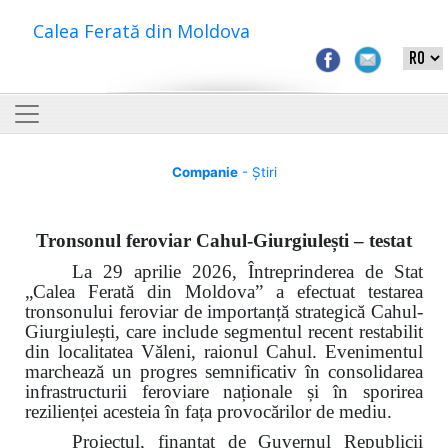
Calea Ferată din Moldova
Companie
- Știri
Tronsonul feroviar Cahul-Giurgiulești – testat
La 29 aprilie 2026, Întreprinderea de Stat
„Calea Ferată din Moldova” a efectuat testarea
tronsonului feroviar de importanță strategică Cahul-
Giurgiulești, care include segmentul recent restabilit
din localitatea Văleni, raionul Cahul. Evenimentul
marchează un progres semnificativ în consolidarea
infrastructurii feroviare naționale și în sporirea
rezilienței acesteia în fața provocărilor de mediu.
Proiectul, finanțat de Guvernul Republicii