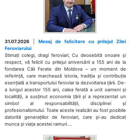
31.07.2026
|
Mesaj de felicitare cu prilejul Zilei
Feroviarului
Stimați colegi, dragi feroviari, Cu deosebită onoare și
respect, vă felicit cu prilejul aniversării a 155 ani de la
fondarea Căii Ferate din Moldova – un moment de
referință, care marchează istoria, tradiția și contribuția
esențială a transportului feroviar la dezvoltarea țării. De-
a lungul acestor 155 ani, calea ferată a unit oameni și
localități, a susținut economia țării și a reprezentat un
simbol al responsabilității, disciplinei și
profesionalismului. Toate aceste realizări au fost posibile
datorită generațiilor de feroviari, care și-au dedicat
munca și viața acestei ramuri....