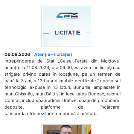
06.08.2026
|
Atenție – licitație!
Întreprinderea de Stat „Calea Ferată din Moldova”
anunță: la 11.08.2026, ora 09.00, va avea loc licitaţia cu
strigare privind darea în locațiune, pe un termen de
până la 3 ani, a 13 bunuri imobile neutilizate în procesul
tehnologic, expuse în 13 loturi. Bunurile, amplasate în
mun.Chișinău, mun.Bălți și în localitatea Bugeac, raionul
Comrat, includ spații administrative, spații de producere,
depozite, platforme de încărcare,
tansbordare/depozitare temporară a mărfuri....