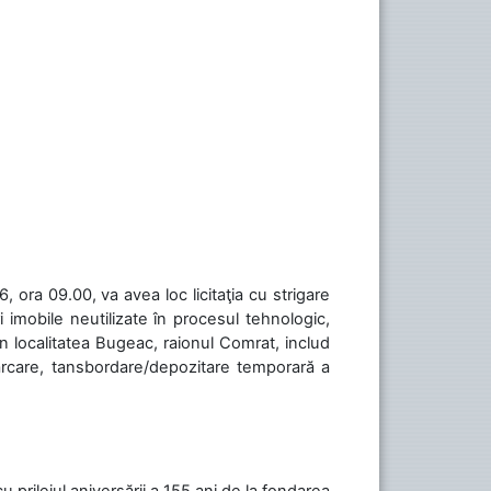
 ora 09.00, va avea loc licitaţia cu strigare
 imobile neutilizate în procesul tehnologic,
în localitatea Bugeac, raionul Comrat, includ
cărcare, tansbordare/depozitare temporară a
cu prilejul aniversării a 155 ani de la fondarea