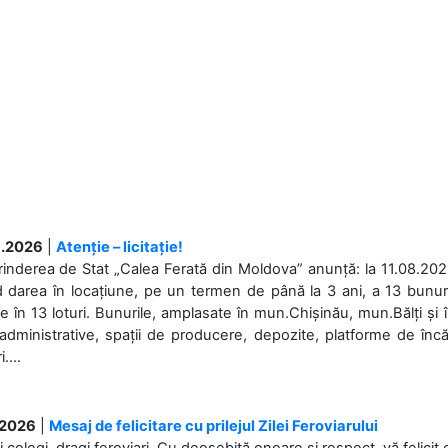
.2026
|
Atenție – licitație!
rinderea de Stat „Calea Ferată din Moldova” anunță: la 11.08.2026,
d darea în locațiune, pe un termen de până la 3 ani, a 13 bunuri
 în 13 loturi. Bunurile, amplasate în mun.Chișinău, mun.Bălți și 
 administrative, spații de producere, depozite, platforme de în
....
.2026
|
Mesaj de felicitare cu prilejul Zilei Feroviarului
i colegi, dragi feroviari, Cu deosebită onoare și respect, vă felicit 