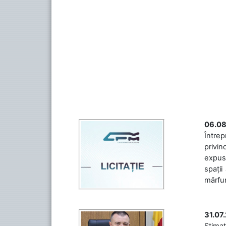
06.08
Întrep
privin
expuse
spații
mărfuri
31.07
Stimaț