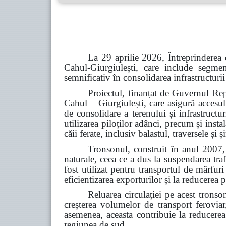
La 29 aprilie 2026, Întreprinderea 
Cahul-Giurgiulești, care include segme
semnificativ în consolidarea infrastructurii
Proiectul, finanțat de Guvernul Rep
Cahul – Giurgiulești, care asigură accesul
de consolidare a terenului și infrastructu
utilizarea piloților adânci, precum și inst
căii ferate, inclusiv balastul, traversele și
Tronsonul, construit în anul 2007, 
naturale, ceea ce a dus la suspendarea tra
fost utilizat pentru transportul de mărfur
eficientizarea exporturilor și la reducerea p
Reluarea circulației pe acest tronso
creșterea volumelor de transport feroviar,
asemenea, aceasta contribuie la reducerea d
regiunea de sud.