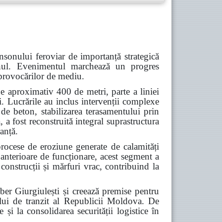
nsonului feroviar de importanță strategică
Cahul. Evenimentul marchează un progres
a provocărilor de mediu.
e aproximativ 400 de metri, parte a liniei
i. Lucrările au inclus intervenții complexe
 de beton, stabilizarea terasamentului prin
 a fost reconstruită integral suprastructura
ranță.
procese de eroziune generate de calamități
 anterioare de funcționare, acest segment a
construcții și mărfuri vrac, contribuind la
iber Giurgiulești și creează premise pentru
alului de tranzit al Republicii Moldova. De
 și la consolidarea securității logistice în