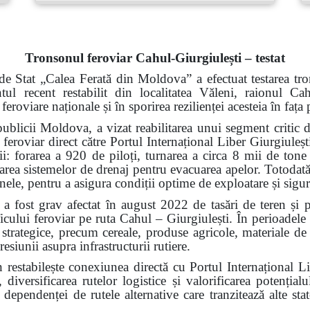
Tronsonul feroviar Cahul-Giurgiulești – testat
de Stat „Calea Ferată din Moldova” a efectuat testarea tro
ntul recent restabilit din localitatea Văleni, raionul 
 feroviare naționale și în sporirea rezilienței acesteia în faț
ublicii Moldova, a vizat reabilitarea unui segment critic d
 feroviar direct către Portul Internațional Liber Giurgiuleșt
rii: forarea a 920 de piloți, turnarea a circa 8 mii de tone
alarea sistemelor de drenaj pentru evacuarea apelor. Totodată,
 șinele, pentru a asigura condiții optime de exploatare și sigu
a fost grav afectat în august 2022 de tasări de teren și 
ficului feroviar pe ruta Cahul – Giurgiulești. În perioadele
i strategice, precum cereale, produse agricole, materiale de 
resiunii asupra infrastructurii rutiere.
n restabilește conexiunea directă cu Portul Internațional L
 diversificarea rutelor logistice și valorificarea potenți
ependenței de rutele alternative care tranzitează alte state