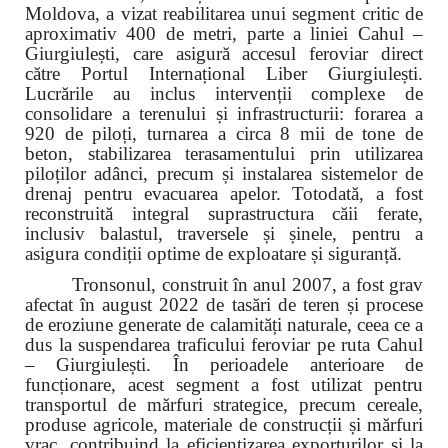
Moldova, a vizat reabilitarea unui segment critic de
aproximativ 400 de metri, parte a liniei Cahul –
Giurgiulești, care asigură accesul feroviar direct
către Portul Internațional Liber Giurgiulești.
Lucrările au inclus intervenții complexe de
consolidare a terenului și infrastructurii: forarea a
920 de piloți, turnarea a circa 8 mii de tone de
beton, stabilizarea terasamentului prin utilizarea
piloților adânci, precum și instalarea sistemelor de
drenaj pentru evacuarea apelor. Totodată, a fost
reconstruită integral suprastructura căii ferate,
inclusiv balastul, traversele și șinele, pentru a
asigura condiții optime de exploatare și siguranță.
Tronsonul, construit în anul 2007, a fost grav
afectat în august 2022 de tasări de teren și procese
de eroziune generate de calamități naturale, ceea ce a
dus la suspendarea traficului feroviar pe ruta Cahul
– Giurgiulești. În perioadele anterioare de
funcționare, acest segment a fost utilizat pentru
transportul de mărfuri strategice, precum cereale,
produse agricole, materiale de construcții și mărfuri
vrac, contribuind la eficientizarea exporturilor și la