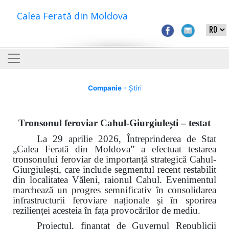
Calea Ferată din Moldova
Companie
- Știri
Tronsonul feroviar Cahul-Giurgiulești – testat
La 29 aprilie 2026, Întreprinderea de Stat
„Calea Ferată din Moldova” a efectuat testarea
tronsonului feroviar de importanță strategică Cahul-
Giurgiulești, care include segmentul recent restabilit
din localitatea Văleni, raionul Cahul. Evenimentul
marchează un progres semnificativ în consolidarea
infrastructurii feroviare naționale și în sporirea
rezilienței acesteia în fața provocărilor de mediu.
Proiectul, finanțat de Guvernul Republicii