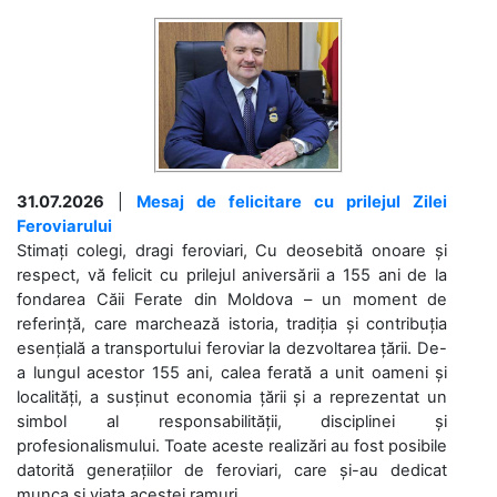
31.07.2026
|
Mesaj de felicitare cu prilejul Zilei
Feroviarului
Stimați colegi, dragi feroviari, Cu deosebită onoare și
respect, vă felicit cu prilejul aniversării a 155 ani de la
fondarea Căii Ferate din Moldova – un moment de
referință, care marchează istoria, tradiția și contribuția
esențială a transportului feroviar la dezvoltarea țării. De-
a lungul acestor 155 ani, calea ferată a unit oameni și
localități, a susținut economia țării și a reprezentat un
simbol al responsabilității, disciplinei și
profesionalismului. Toate aceste realizări au fost posibile
datorită generațiilor de feroviari, care și-au dedicat
munca și viața acestei ramuri....