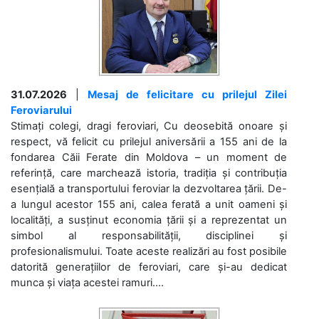
31.07.2026
|
Mesaj de felicitare cu prilejul Zilei
Feroviarului
Stimați colegi, dragi feroviari, Cu deosebită onoare și
respect, vă felicit cu prilejul aniversării a 155 ani de la
fondarea Căii Ferate din Moldova – un moment de
referință, care marchează istoria, tradiția și contribuția
esențială a transportului feroviar la dezvoltarea țării. De-
a lungul acestor 155 ani, calea ferată a unit oameni și
localități, a susținut economia țării și a reprezentat un
simbol al responsabilității, disciplinei și
profesionalismului. Toate aceste realizări au fost posibile
datorită generațiilor de feroviari, care și-au dedicat
munca și viața acestei ramuri....