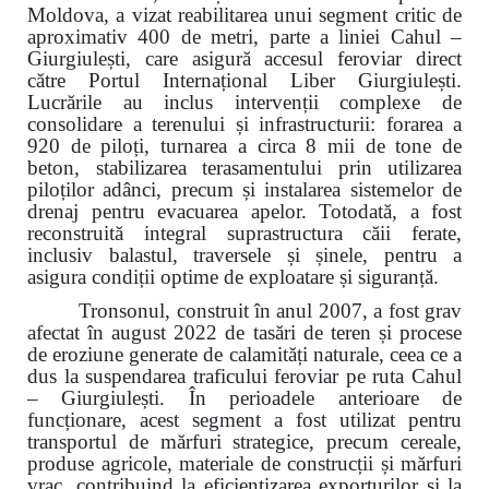
Moldova, a vizat reabilitarea unui segment critic de
aproximativ 400 de metri, parte a liniei Cahul –
Giurgiulești, care asigură accesul feroviar direct
către Portul Internațional Liber Giurgiulești.
Lucrările au inclus intervenții complexe de
consolidare a terenului și infrastructurii: forarea a
920 de piloți, turnarea a circa 8 mii de tone de
beton, stabilizarea terasamentului prin utilizarea
piloților adânci, precum și instalarea sistemelor de
drenaj pentru evacuarea apelor. Totodată, a fost
reconstruită integral suprastructura căii ferate,
inclusiv balastul, traversele și șinele, pentru a
asigura condiții optime de exploatare și siguranță.
Tronsonul, construit în anul 2007, a fost grav
afectat în august 2022 de tasări de teren și procese
de eroziune generate de calamități naturale, ceea ce a
dus la suspendarea traficului feroviar pe ruta Cahul
– Giurgiulești. În perioadele anterioare de
funcționare, acest segment a fost utilizat pentru
transportul de mărfuri strategice, precum cereale,
produse agricole, materiale de construcții și mărfuri
vrac, contribuind la eficientizarea exporturilor și la