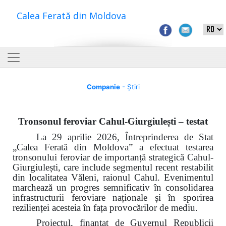
Calea Ferată din Moldova
Companie
- Știri
Tronsonul feroviar Cahul-Giurgiulești – testat
La 29 aprilie 2026, Întreprinderea de Stat
„Calea Ferată din Moldova” a efectuat testarea
tronsonului feroviar de importanță strategică Cahul-
Giurgiulești, care include segmentul recent restabilit
din localitatea Văleni, raionul Cahul. Evenimentul
marchează un progres semnificativ în consolidarea
infrastructurii feroviare naționale și în sporirea
rezilienței acesteia în fața provocărilor de mediu.
Proiectul, finanțat de Guvernul Republicii