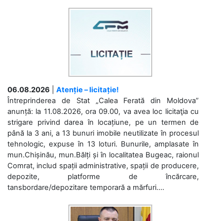
06.08.2026
|
Atenție – licitație!
Întreprinderea de Stat „Calea Ferată din Moldova”
anunță: la 11.08.2026, ora 09.00, va avea loc licitaţia cu
strigare privind darea în locațiune, pe un termen de
până la 3 ani, a 13 bunuri imobile neutilizate în procesul
tehnologic, expuse în 13 loturi. Bunurile, amplasate în
mun.Chișinău, mun.Bălți și în localitatea Bugeac, raionul
Comrat, includ spații administrative, spații de producere,
depozite, platforme de încărcare,
tansbordare/depozitare temporară a mărfuri....