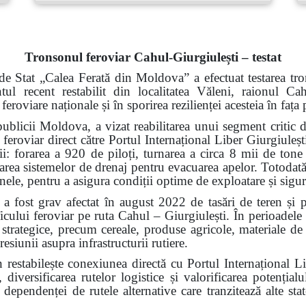
Tronsonul feroviar Cahul-Giurgiulești – testat
de Stat „Calea Ferată din Moldova” a efectuat testarea tro
ntul recent restabilit din localitatea Văleni, raionul 
 feroviare naționale și în sporirea rezilienței acesteia în faț
ublicii Moldova, a vizat reabilitarea unui segment critic d
 feroviar direct către Portul Internațional Liber Giurgiuleșt
rii: forarea a 920 de piloți, turnarea a circa 8 mii de tone
alarea sistemelor de drenaj pentru evacuarea apelor. Totodată,
 șinele, pentru a asigura condiții optime de exploatare și sigu
a fost grav afectat în august 2022 de tasări de teren și 
ficului feroviar pe ruta Cahul – Giurgiulești. În perioadele
i strategice, precum cereale, produse agricole, materiale de 
resiunii asupra infrastructurii rutiere.
n restabilește conexiunea directă cu Portul Internațional L
 diversificarea rutelor logistice și valorificarea potenți
ependenței de rutele alternative care tranzitează alte state