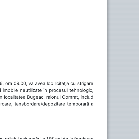
 ora 09.00, va avea loc licitaţia cu strigare
 imobile neutilizate în procesul tehnologic,
în localitatea Bugeac, raionul Comrat, includ
cărcare, tansbordare/depozitare temporară a
cu prilejul aniversării a 155 ani de la fondarea