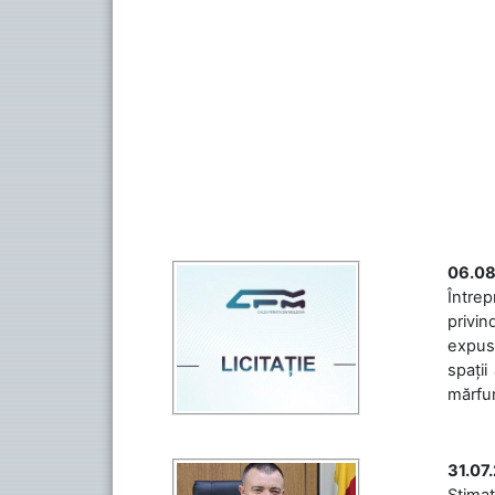
06.08
Întrep
privin
expuse
spații
mărfuri
31.07
Stimaț