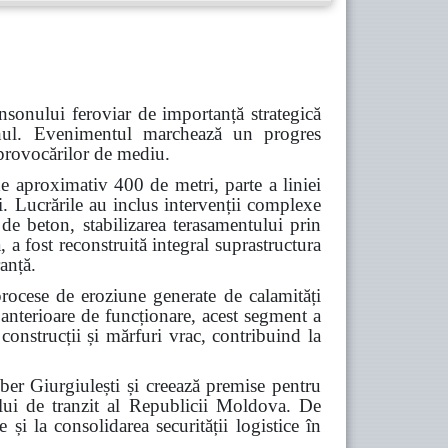
nsonului feroviar de importanță strategică
Cahul. Evenimentul marchează un progres
a provocărilor de mediu.
e aproximativ 400 de metri, parte a liniei
i. Lucrările au inclus intervenții complexe
 de beton, stabilizarea terasamentului prin
 a fost reconstruită integral suprastructura
ranță.
procese de eroziune generate de calamități
 anterioare de funcționare, acest segment a
construcții și mărfuri vrac, contribuind la
iber Giurgiulești și creează premise pentru
alului de tranzit al Republicii Moldova. De
 și la consolidarea securității logistice în