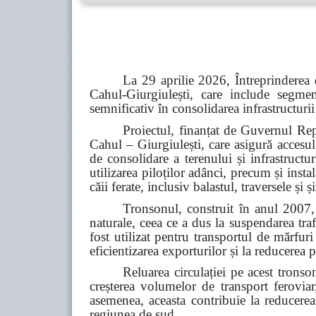
La 29 aprilie 2026, Întreprinderea 
Cahul-Giurgiulești, care include segme
semnificativ în consolidarea infrastructurii
Proiectul, finanțat de Guvernul Rep
Cahul – Giurgiulești, care asigură accesul
de consolidare a terenului și infrastructu
utilizarea piloților adânci, precum și inst
căii ferate, inclusiv balastul, traversele și
Tronsonul, construit în anul 2007, 
naturale, ceea ce a dus la suspendarea tra
fost utilizat pentru transportul de mărfur
eficientizarea exporturilor și la reducerea p
Reluarea circulației pe acest tronso
creșterea volumelor de transport feroviar,
asemenea, aceasta contribuie la reducerea d
regiunea de sud.