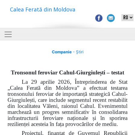
Calea Ferată din Moldova
Companie
- Știri
Tronsonul feroviar Cahul-Giurgiulești – testat
La 29 aprilie 2026, Întreprinderea de Stat
„Calea Ferată din Moldova” a efectuat testarea
tronsonului feroviar de importanță strategică Cahul-
Giurgiulești, care include segmentul recent restabilit
din localitatea Văleni, raionul Cahul. Evenimentul
marchează un progres semnificativ în consolidarea
infrastructurii feroviare naționale și în sporirea
rezilienței acesteia în fața provocărilor de mediu.
Proiectul, finanțat de Guvernul Republicii