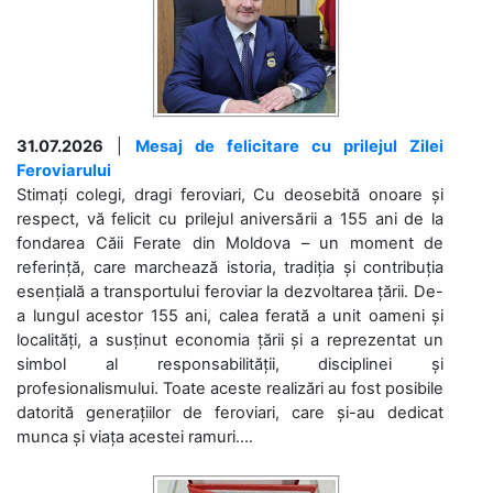
31.07.2026
|
Mesaj de felicitare cu prilejul Zilei
Feroviarului
Stimați colegi, dragi feroviari, Cu deosebită onoare și
respect, vă felicit cu prilejul aniversării a 155 ani de la
fondarea Căii Ferate din Moldova – un moment de
referință, care marchează istoria, tradiția și contribuția
esențială a transportului feroviar la dezvoltarea țării. De-
a lungul acestor 155 ani, calea ferată a unit oameni și
localități, a susținut economia țării și a reprezentat un
simbol al responsabilității, disciplinei și
profesionalismului. Toate aceste realizări au fost posibile
datorită generațiilor de feroviari, care și-au dedicat
munca și viața acestei ramuri....