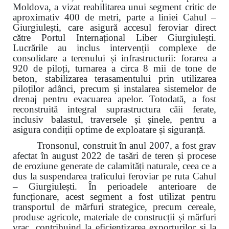
Moldova, a vizat reabilitarea unui segment critic de
aproximativ 400 de metri, parte a liniei Cahul –
Giurgiulești, care asigură accesul feroviar direct
către Portul Internațional Liber Giurgiulești.
Lucrările au inclus intervenții complexe de
consolidare a terenului și infrastructurii: forarea a
920 de piloți, turnarea a circa 8 mii de tone de
beton, stabilizarea terasamentului prin utilizarea
piloților adânci, precum și instalarea sistemelor de
drenaj pentru evacuarea apelor. Totodată, a fost
reconstruită integral suprastructura căii ferate,
inclusiv balastul, traversele și șinele, pentru a
asigura condiții optime de exploatare și siguranță.
Tronsonul, construit în anul 2007, a fost grav
afectat în august 2022 de tasări de teren și procese
de eroziune generate de calamități naturale, ceea ce a
dus la suspendarea traficului feroviar pe ruta Cahul
– Giurgiulești. În perioadele anterioare de
funcționare, acest segment a fost utilizat pentru
transportul de mărfuri strategice, precum cereale,
produse agricole, materiale de construcții și mărfuri
vrac, contribuind la eficientizarea exporturilor și la