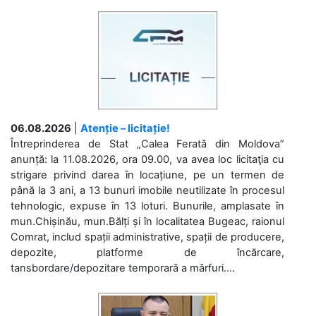
06.08.2026
|
Atenție – licitație!
Întreprinderea de Stat „Calea Ferată din Moldova”
anunță: la 11.08.2026, ora 09.00, va avea loc licitaţia cu
strigare privind darea în locațiune, pe un termen de
până la 3 ani, a 13 bunuri imobile neutilizate în procesul
tehnologic, expuse în 13 loturi. Bunurile, amplasate în
mun.Chișinău, mun.Bălți și în localitatea Bugeac, raionul
Comrat, includ spații administrative, spații de producere,
depozite, platforme de încărcare,
tansbordare/depozitare temporară a mărfuri....