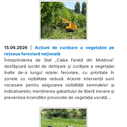
15.06.2026
|
Acțiuni de curățare a vegetației pe
rețeaua feroviară națională
Întreprinderea de Stat „Calea Ferată din Moldova”
desfășoară lucrări de defrișare și curățare a vegetației
înalte de-a lungul rețelei feroviare, cu prioritate în
zonele cu vizibilitate redusă. Aceste intervenții sunt
necesare pentru asigurarea vizibilității semnalelor și
indicatoarelor, menținerea gabaritului de liberă trecere și
prevenirea incendiilor provocate de vegetația uscată....