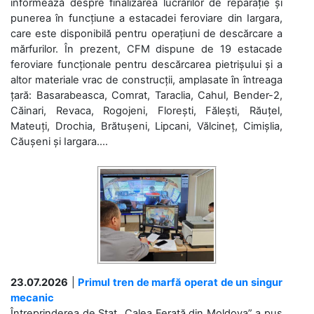
informează despre finalizarea lucrărilor de reparație și
punerea în funcțiune a estacadei feroviare din Iargara,
care este disponibilă pentru operațiuni de descărcare a
mărfurilor. În prezent, CFM dispune de 19 estacade
feroviare funcționale pentru descărcarea pietrișului și a
altor materiale vrac de construcții, amplasate în întreaga
țară: Basarabeasca, Comrat, Taraclia, Cahul, Bender-2,
Căinari, Revaca, Rogojeni, Florești, Fălești, Răuțel,
Mateuți, Drochia, Brătușeni, Lipcani, Vălcineț, Cimișlia,
Căușeni și Iargara....
23.07.2026
|
Primul tren de marfă operat de un singur
mecanic
Întreprinderea de Stat „Calea Ferată din Moldova” a pus