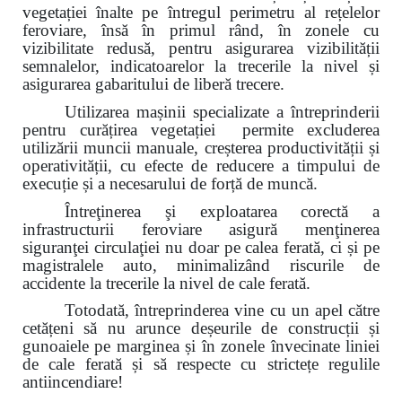
vegetației înalte pe întregul perimetru al rețelelor
feroviare, însă în primul rând, în zonele cu
vizibilitate redusă, pentru asigurarea vizibilității
semnalelor, indicatoarelor la trecerile la nivel și
asigurarea gabaritului de liberă trecere.
Utilizarea mașinii specializate a întreprinderii
pentru curățirea vegetației permite excluderea
utilizării muncii manuale, creșterea productivității și
operativității, cu efecte de reducere a timpului de
execuție și a necesarului de forță de muncă.
Întreţinerea şi exploatarea corectă a
infrastructurii feroviare asigură menţinerea
siguranţei circulaţiei nu doar pe calea ferată, ci și pe
magistralele auto, minimalizând riscurile de
accidente la trecerile la nivel de cale ferată.
Totodată, întreprinderea vine cu un apel către
cetățeni
să nu arunce deșeurile de construcții și
gunoaiele pe marginea și
în zonele învecinate
liniei
de cale ferată și să respecte cu strictețe regulile
antiincendiare!