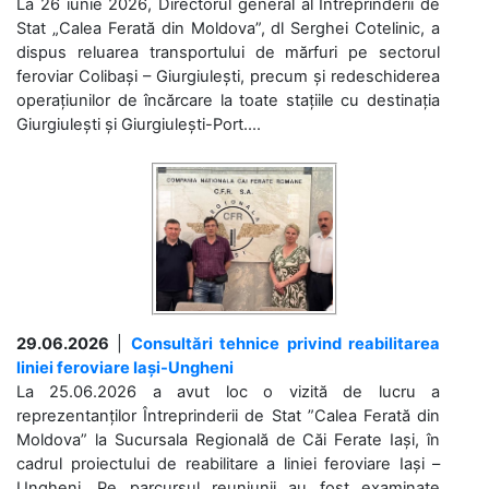
La 26 iunie 2026, Directorul general al Întreprinderii de
Stat „Calea Ferată din Moldova”, dl Serghei Cotelinic, a
dispus reluarea transportului de mărfuri pe sectorul
feroviar Colibași – Giurgiulești, precum și redeschiderea
operațiunilor de încărcare la toate stațiile cu destinația
Giurgiulești și Giurgiulești-Port....
29.06.2026
|
Consultări tehnice privind reabilitarea
liniei feroviare Iași-Ungheni
La 25.06.2026 a avut loc o vizită de lucru a
reprezentanților Întreprinderii de Stat ”Calea Ferată din
Moldova” la Sucursala Regională de Căi Ferate Iași, în
cadrul proiectului de reabilitare a liniei feroviare Iași –
Ungheni. Pe parcursul reuniunii au fost examinate