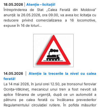
18.05.2026
|
Atenție – licitații!
Întreprinderea de Stat „Calea Ferată din Moldova”
anunță: la 26.05.2026, ora 09.00, va avea loc licitaţia cu
reducere privind comercializarea a 16 locomotive,
expuse în 16 de loturi...
14.05.2026
|
Atenție la trecerile la nivel cu calea
ferată!
La 14 mai 2026, în jurul orei 12.50, pe tronsonul feroviar
Ocnița–Vălcineț, mecanicul unui tren a fost nevoit să
aplice frânarea de urgență, după ce un automobil a
pătruns pe calea ferată cu încălcarea prevederilor
Regulamentului circulației rutiere. În pofida măsurilor