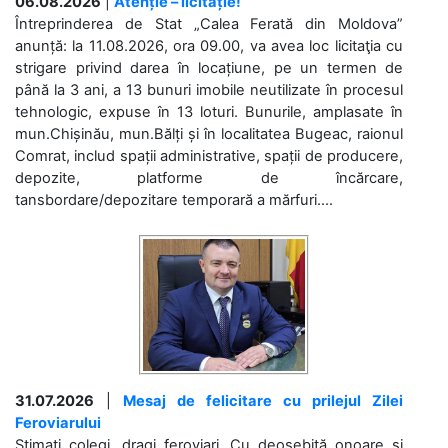
06.08.2026
|
Atenție – licitație!
Întreprinderea de Stat „Calea Ferată din Moldova”
anunță: la 11.08.2026, ora 09.00, va avea loc licitaţia cu
strigare privind darea în locațiune, pe un termen de
până la 3 ani, a 13 bunuri imobile neutilizate în procesul
tehnologic, expuse în 13 loturi. Bunurile, amplasate în
mun.Chișinău, mun.Bălți și în localitatea Bugeac, raionul
Comrat, includ spații administrative, spații de producere,
depozite, platforme de încărcare,
tansbordare/depozitare temporară a mărfuri....
31.07.2026
|
Mesaj de felicitare cu prilejul Zilei
Feroviarului
Stimați colegi, dragi feroviari, Cu deosebită onoare și