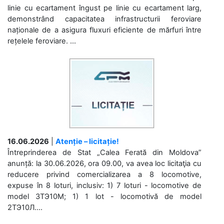
linie cu ecartament îngust pe linie cu ecartament larg,
demonstrând capacitatea infrastructurii feroviare
naționale de a asigura fluxuri eficiente de mărfuri între
rețelele feroviare. ...
16.06.2026
|
Atenție – licitație!
Întreprinderea de Stat „Calea Ferată din Moldova”
anunță: la 30.06.2026, ora 09.00, va avea loc licitaţia cu
reducere privind comercializarea a 8 locomotive,
expuse în 8 loturi, inclusiv: 1) 7 loturi - locomotive de
model 3ТЭ10М; 1) 1 lot - locomotivă de model
2ТЭ10Л....