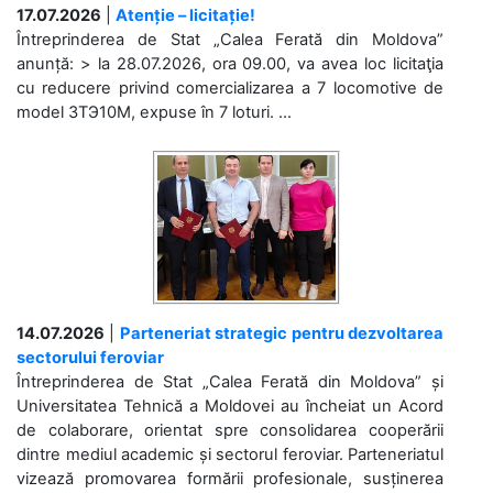
17.07.2026
|
Atenție – licitație!
Întreprinderea de Stat „Calea Ferată din Moldova”
anunță: > la 28.07.2026, ora 09.00, va avea loc licitaţia
cu reducere privind comercializarea a 7 locomotive de
model 3ТЭ10М, expuse în 7 loturi. ...
14.07.2026
|
Parteneriat strategic pentru dezvoltarea
sectorului feroviar
Întreprinderea de Stat „Calea Ferată din Moldova” și
Universitatea Tehnică a Moldovei au încheiat un Acord
de colaborare, orientat spre consolidarea cooperării
dintre mediul academic și sectorul feroviar. Parteneriatul
vizează promovarea formării profesionale, susținerea