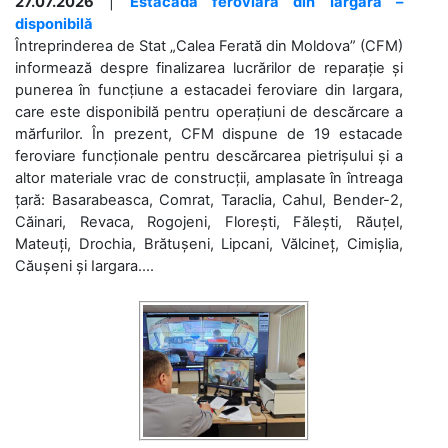
27.07.2026
|
Estacada feroviară din Iargara –
disponibilă
Întreprinderea de Stat „Calea Ferată din Moldova” (CFM)
informează despre finalizarea lucrărilor de reparație și
punerea în funcțiune a estacadei feroviare din Iargara,
care este disponibilă pentru operațiuni de descărcare a
mărfurilor. În prezent, CFM dispune de 19 estacade
feroviare funcționale pentru descărcarea pietrișului și a
altor materiale vrac de construcții, amplasate în întreaga
țară: Basarabeasca, Comrat, Taraclia, Cahul, Bender-2,
Căinari, Revaca, Rogojeni, Florești, Fălești, Răuțel,
Mateuți, Drochia, Brătușeni, Lipcani, Vălcineț, Cimișlia,
Căușeni și Iargara....