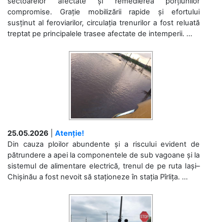
sectoarelor afectate și remedierea porțiunilor
compromise. Grație mobilizării rapide și efortului
susținut al feroviarilor, circulația trenurilor a fost reluată
treptat pe principalele trasee afectate de intemperii. ...
25.05.2026
|
Atenție!
Din cauza ploilor abundente și a riscului evident de
pătrundere a apei la componentele de sub vagoane și la
sistemul de alimentare electrică, trenul de pe ruta Iași–
Chișinău a fost nevoit să staționeze în stația Pîrlița. ...