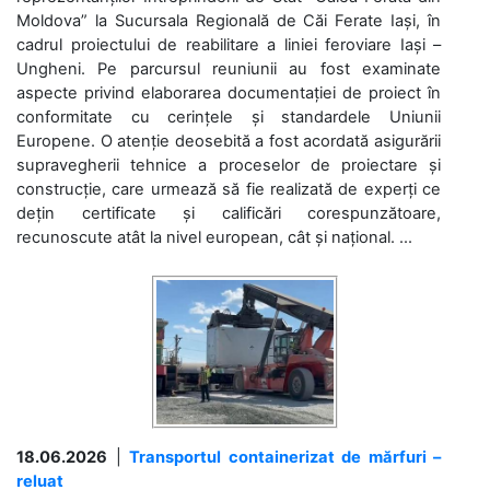
Moldova” la Sucursala Regională de Căi Ferate Iași, în
cadrul proiectului de reabilitare a liniei feroviare Iași –
Ungheni. Pe parcursul reuniunii au fost examinate
aspecte privind elaborarea documentației de proiect în
conformitate cu cerințele și standardele Uniunii
Europene. O atenție deosebită a fost acordată asigurării
supravegherii tehnice a proceselor de proiectare și
construcție, care urmează să fie realizată de experți ce
dețin certificate și calificări corespunzătoare,
recunoscute atât la nivel european, cât și național. ...
18.06.2026
|
Transportul containerizat de mărfuri –
reluat