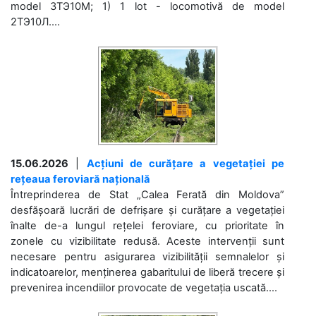
model 3ТЭ10М; 1) 1 lot - locomotivă de model
2ТЭ10Л....
15.06.2026
|
Acțiuni de curățare a vegetației pe
rețeaua feroviară națională
Întreprinderea de Stat „Calea Ferată din Moldova”
desfășoară lucrări de defrișare și curățare a vegetației
înalte de-a lungul rețelei feroviare, cu prioritate în
zonele cu vizibilitate redusă. Aceste intervenții sunt
necesare pentru asigurarea vizibilității semnalelor și
indicatoarelor, menținerea gabaritului de liberă trecere și
prevenirea incendiilor provocate de vegetația uscată....