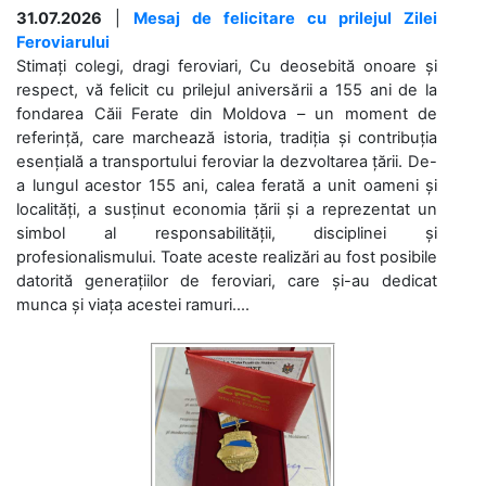
31.07.2026
|
Mesaj de felicitare cu prilejul Zilei
Feroviarului
Stimați colegi, dragi feroviari, Cu deosebită onoare și
respect, vă felicit cu prilejul aniversării a 155 ani de la
fondarea Căii Ferate din Moldova – un moment de
referință, care marchează istoria, tradiția și contribuția
esențială a transportului feroviar la dezvoltarea țării. De-
a lungul acestor 155 ani, calea ferată a unit oameni și
localități, a susținut economia țării și a reprezentat un
simbol al responsabilității, disciplinei și
profesionalismului. Toate aceste realizări au fost posibile
datorită generațiilor de feroviari, care și-au dedicat
munca și viața acestei ramuri....