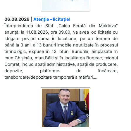
06.08.2026
|
Atenție – licitație!
Întreprinderea de Stat „Calea Ferată din Moldova”
anunță: la 11.08.2026, ora 09.00, va avea loc licitaţia cu
strigare privind darea în locațiune, pe un termen de
până la 3 ani, a 13 bunuri imobile neutilizate în procesul
tehnologic, expuse în 13 loturi. Bunurile, amplasate în
mun.Chișinău, mun.Bălți și în localitatea Bugeac, raionul
Comrat, includ spații administrative, spații de producere,
depozite, platforme de încărcare,
tansbordare/depozitare temporară a mărfuri....