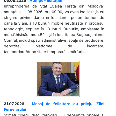
06.08.2026
|
Atenție – licitație!
Întreprinderea de Stat „Calea Ferată din Moldova”
anunță: la 11.08.2026, ora 09.00, va avea loc licitaţia cu
strigare privind darea în locațiune, pe un termen de
până la 3 ani, a 13 bunuri imobile neutilizate în procesul
tehnologic, expuse în 13 loturi. Bunurile, amplasate în
mun.Chișinău, mun.Bălți și în localitatea Bugeac, raionul
Comrat, includ spații administrative, spații de producere,
depozite, platforme de încărcare,
tansbordare/depozitare temporară a mărfuri....
31.07.2026
|
Mesaj de felicitare cu prilejul Zilei
Feroviarului
Stimați colegi, dragi feroviari, Cu deosebită onoare și