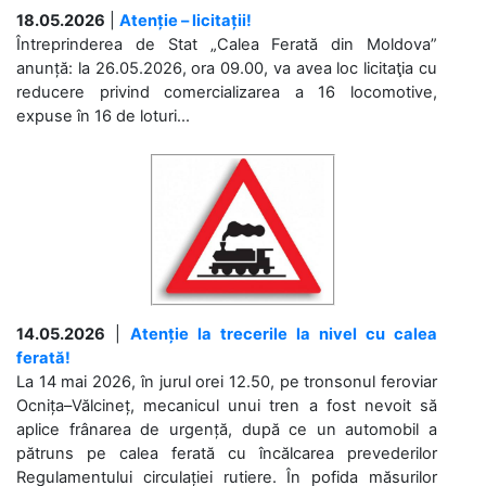
18.05.2026
|
Atenție – licitații!
Întreprinderea de Stat „Calea Ferată din Moldova”
anunță: la 26.05.2026, ora 09.00, va avea loc licitaţia cu
reducere privind comercializarea a 16 locomotive,
expuse în 16 de loturi...
14.05.2026
|
Atenție la trecerile la nivel cu calea
ferată!
La 14 mai 2026, în jurul orei 12.50, pe tronsonul feroviar
Ocnița–Vălcineț, mecanicul unui tren a fost nevoit să
aplice frânarea de urgență, după ce un automobil a
pătruns pe calea ferată cu încălcarea prevederilor
Regulamentului circulației rutiere. În pofida măsurilor