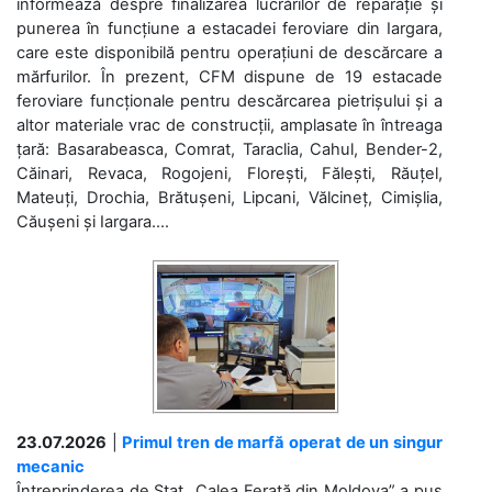
informează despre finalizarea lucrărilor de reparație și
punerea în funcțiune a estacadei feroviare din Iargara,
care este disponibilă pentru operațiuni de descărcare a
mărfurilor. În prezent, CFM dispune de 19 estacade
feroviare funcționale pentru descărcarea pietrișului și a
altor materiale vrac de construcții, amplasate în întreaga
țară: Basarabeasca, Comrat, Taraclia, Cahul, Bender-2,
Căinari, Revaca, Rogojeni, Florești, Fălești, Răuțel,
Mateuți, Drochia, Brătușeni, Lipcani, Vălcineț, Cimișlia,
Căușeni și Iargara....
23.07.2026
|
Primul tren de marfă operat de un singur
mecanic
Întreprinderea de Stat „Calea Ferată din Moldova” a pus