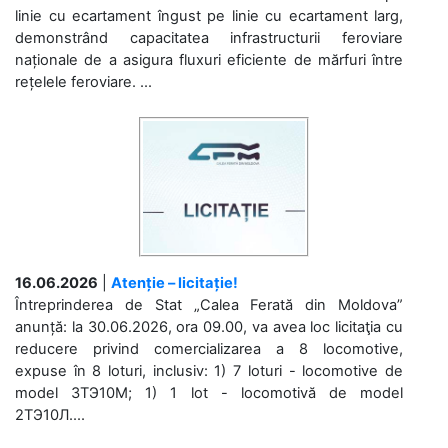
linie cu ecartament îngust pe linie cu ecartament larg,
demonstrând capacitatea infrastructurii feroviare
naționale de a asigura fluxuri eficiente de mărfuri între
rețelele feroviare. ...
16.06.2026
|
Atenție – licitație!
Întreprinderea de Stat „Calea Ferată din Moldova”
anunță: la 30.06.2026, ora 09.00, va avea loc licitaţia cu
reducere privind comercializarea a 8 locomotive,
expuse în 8 loturi, inclusiv: 1) 7 loturi - locomotive de
model 3ТЭ10М; 1) 1 lot - locomotivă de model
2ТЭ10Л....