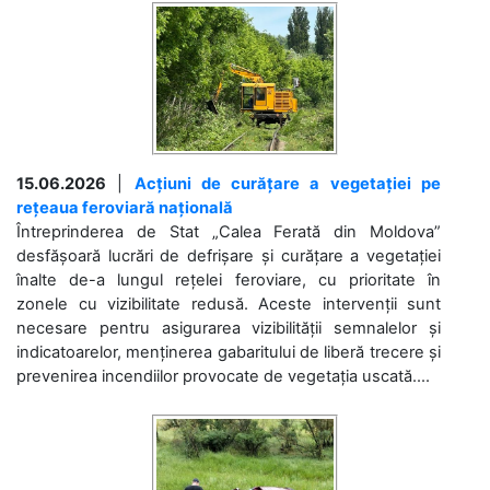
15.06.2026
|
Acțiuni de curățare a vegetației pe
rețeaua feroviară națională
Întreprinderea de Stat „Calea Ferată din Moldova”
desfășoară lucrări de defrișare și curățare a vegetației
înalte de-a lungul rețelei feroviare, cu prioritate în
zonele cu vizibilitate redusă. Aceste intervenții sunt
necesare pentru asigurarea vizibilității semnalelor și
indicatoarelor, menținerea gabaritului de liberă trecere și
prevenirea incendiilor provocate de vegetația uscată....