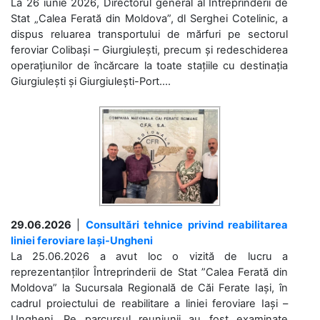
La 26 iunie 2026, Directorul general al Întreprinderii de
Stat „Calea Ferată din Moldova”, dl Serghei Cotelinic, a
dispus reluarea transportului de mărfuri pe sectorul
feroviar Colibași – Giurgiulești, precum și redeschiderea
operațiunilor de încărcare la toate stațiile cu destinația
Giurgiulești și Giurgiulești-Port....
29.06.2026
|
Consultări tehnice privind reabilitarea
liniei feroviare Iași-Ungheni
La 25.06.2026 a avut loc o vizită de lucru a
reprezentanților Întreprinderii de Stat ”Calea Ferată din
Moldova” la Sucursala Regională de Căi Ferate Iași, în
cadrul proiectului de reabilitare a liniei feroviare Iași –
Ungheni. Pe parcursul reuniunii au fost examinate