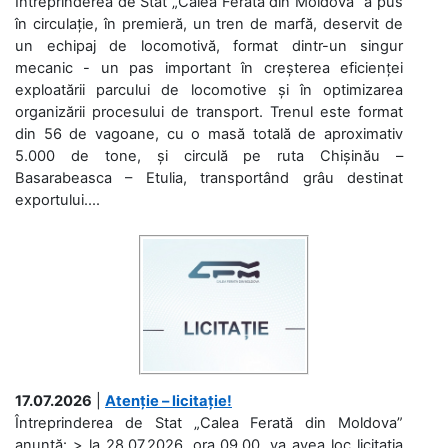
Întreprinderea de Stat „Calea Ferată din Moldova” a pus
în circulație, în premieră, un tren de marfă, deservit de
un echipaj de locomotivă, format dintr-un singur
mecanic - un pas important în creșterea eficienței
exploatării parcului de locomotive și în optimizarea
organizării procesului de transport. Trenul este format
din 56 de vagoane, cu o masă totală de aproximativ
5.000 de tone, și circulă pe ruta Chișinău –
Basarabeasca – Etulia, transportând grâu destinat
exportului....
17.07.2026
|
Atenție – licitație!
Întreprinderea de Stat „Calea Ferată din Moldova”
anunță: > la 28.07.2026, ora 09.00, va avea loc licitaţia