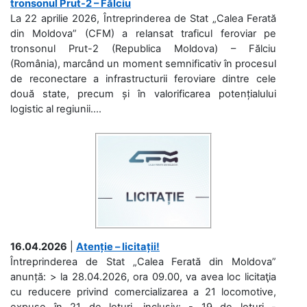
tronsonul Prut-2 – Fălciu
La 22 aprilie 2026, Întreprinderea de Stat „Calea Ferată
din Moldova” (CFM) a relansat traficul feroviar pe
tronsonul Prut-2 (Republica Moldova) – Fălciu
(România), marcând un moment semnificativ în procesul
de reconectare a infrastructurii feroviare dintre cele
două state, precum și în valorificarea potențialului
logistic al regiunii....
16.04.2026
|
Atenție – licitații!
Întreprinderea de Stat „Calea Ferată din Moldova”
anunță: > la 28.04.2026, ora 09.00, va avea loc licitaţia
cu reducere privind comercializarea a 21 locomotive,
expuse în 21 de loturi, inclusiv: - 19 de loturi -