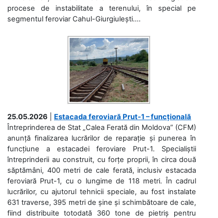
procese de instabilitate a terenului, în special pe
segmentul feroviar Cahul-Giurgiulești....
25.05.2026
|
Estacada feroviară Prut-1 – funcțională
Întreprinderea de Stat „Calea Ferată din Moldova” (CFM)
anunță finalizarea lucrărilor de reparație și punerea în
funcțiune a estacadei feroviare Prut-1. Specialiștii
întreprinderii au construit, cu forțe proprii, în circa două
săptămâni, 400 metri de cale ferată, inclusiv estacada
feroviară Prut-1, cu o lungime de 118 metri. În cadrul
lucrărilor, cu ajutorul tehnicii speciale, au fost instalate
631 traverse, 395 metri de șine și schimbătoare de cale,
fiind distribuite totodată 360 tone de pietriș pentru