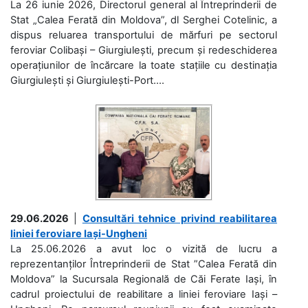
La 26 iunie 2026, Directorul general al Întreprinderii de
Stat „Calea Ferată din Moldova”, dl Serghei Cotelinic, a
dispus reluarea transportului de mărfuri pe sectorul
feroviar Colibași – Giurgiulești, precum și redeschiderea
operațiunilor de încărcare la toate stațiile cu destinația
Giurgiulești și Giurgiulești-Port....
29.06.2026
|
Consultări tehnice privind reabilitarea
liniei feroviare Iași-Ungheni
La 25.06.2026 a avut loc o vizită de lucru a
reprezentanților Întreprinderii de Stat ”Calea Ferată din
Moldova” la Sucursala Regională de Căi Ferate Iași, în
cadrul proiectului de reabilitare a liniei feroviare Iași –