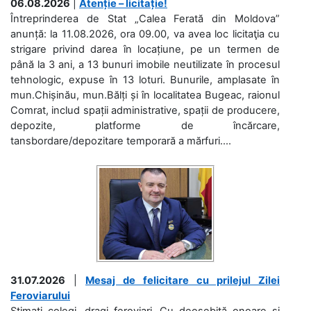
06.08.2026
|
Atenție – licitație!
Întreprinderea de Stat „Calea Ferată din Moldova”
anunță: la 11.08.2026, ora 09.00, va avea loc licitaţia cu
strigare privind darea în locațiune, pe un termen de
până la 3 ani, a 13 bunuri imobile neutilizate în procesul
tehnologic, expuse în 13 loturi. Bunurile, amplasate în
mun.Chișinău, mun.Bălți și în localitatea Bugeac, raionul
Comrat, includ spații administrative, spații de producere,
depozite, platforme de încărcare,
tansbordare/depozitare temporară a mărfuri....
31.07.2026
|
Mesaj de felicitare cu prilejul Zilei
Feroviarului
Stimați colegi, dragi feroviari, Cu deosebită onoare și