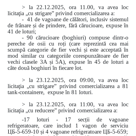
> la 22.12.2025, ora 11.00, va avea loc
licitaţia „cu strigare” privind comercializarea a:
- 41 de vagoane de călători, inclusiv sistemul
de frânare și de prindere, fără cărucioare, expuse în
41 de loturi;
- 90 cărucioare (boghiuri) compuse dintr-o
pereche de osii cu roți (care reprezintă cea mai
scumpă categorie de fier vechi și este acceptată în
mod similar cu categoriile corespunzătoare de fier
vechi clasele 3A și 5A), expuse în 45 de loturi a
câte două boghiuri în fiecare lot.
> la 23.12.2025, ora 09:00, va avea loc
licitaţia „cu strigare” privind comercializarea
a 81
tank-containere, expuse în 81 loturi.
> la 23.12.2025, ora 11:00, va avea loc
licitaţia „cu reducere” privind comercializarea a:
-17 loturi - 17 secții de vagoane
refrigeratoare, care includ 1 vagon de serviciu
ЦБ-5-659-10 și 4 vagoane refrigeratoare ЦБ-5-659;