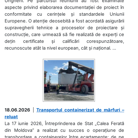
Ungheni. Pe parcursul reuniunii au fost examinate
aspecte privind elaborarea documentației de proiect în
conformitate cu cerințele și standardele Uniunii
Europene. O atenție deosebită a fost acordată asigurării
supravegherii tehnice a proceselor de proiectare și
construcție, care urmează să fie realizată de experți ce
dețin certificate și calificări corespunzătoare,
recunoscute atât la nivel european, cât și național. ...
18.06.2026
|
Transportul containerizat de mărfuri –
reluat
La 17 iunie 2026, Întreprinderea de Stat „Calea Ferată
din Moldova” a realizat cu succes o operațiune de
transbordare a containerelor între ecartamente: de pe