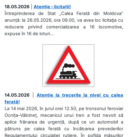
18.05.2026
|
Atenție – licitații!
Întreprinderea de Stat „Calea Ferată din Moldova”
anunță: la 26.05.2026, ora 09.00, va avea loc licitaţia cu
reducere privind comercializarea a 16 locomotive,
expuse în 16 de loturi...
14.05.2026
|
Atenție la trecerile la nivel cu calea
ferată!
La 14 mai 2026, în jurul orei 12.50, pe tronsonul feroviar
Ocnița–Vălcineț, mecanicul unui tren a fost nevoit să
aplice frânarea de urgență, după ce un automobil a
pătruns pe calea ferată cu încălcarea prevederilor
Regulamentului circulației rutiere. În pofida măsurilor