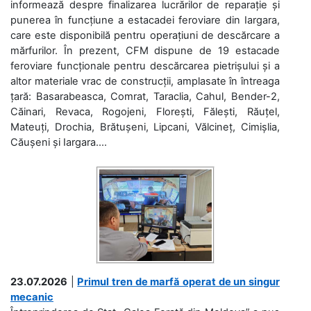
informează despre finalizarea lucrărilor de reparație și
punerea în funcțiune a estacadei feroviare din Iargara,
care este disponibilă pentru operațiuni de descărcare a
mărfurilor. În prezent, CFM dispune de 19 estacade
feroviare funcționale pentru descărcarea pietrișului și a
altor materiale vrac de construcții, amplasate în întreaga
țară: Basarabeasca, Comrat, Taraclia, Cahul, Bender-2,
Căinari, Revaca, Rogojeni, Florești, Fălești, Răuțel,
Mateuți, Drochia, Brătușeni, Lipcani, Vălcineț, Cimișlia,
Căușeni și Iargara....
23.07.2026
|
Primul tren de marfă operat de un singur
mecanic