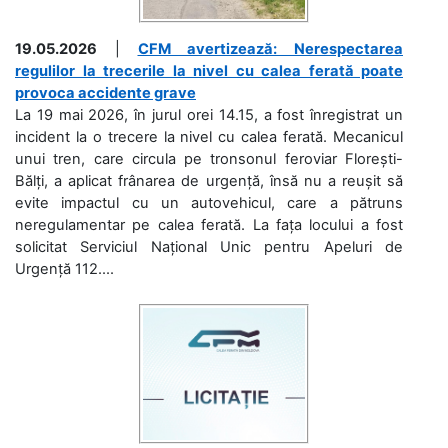
19.05.2026
|
CFM avertizează: Nerespectarea
regulilor la trecerile la nivel cu calea ferată poate
provoca accidente grave
La 19 mai 2026, în jurul orei 14.15, a fost înregistrat un
incident la o trecere la nivel cu calea ferată. Mecanicul
unui tren, care circula pe tronsonul feroviar Florești-
Bălți, a aplicat frânarea de urgență, însă nu a reușit să
evite impactul cu un autovehicul, care a pătruns
neregulamentar pe calea ferată. La fața locului a fost
solicitat Serviciul Național Unic pentru Apeluri de
Urgență 112....