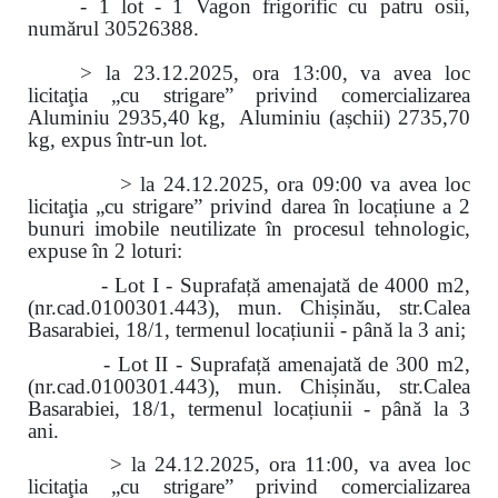
- 1 lot - 1 Vagon frigorific cu patru osii,
numărul 30526388.
> la 23.12.2025, ora 13:00, va avea loc
licitaţia „cu strigare” privind comercializarea
Aluminiu 2935,40 kg, Aluminiu (așchii) 2735,70
kg, expus într-un lot.
> la 24.12.2025, ora 09:00 va avea loc
licitaţia „cu strigare” privind darea în locațiune a 2
bunuri imobile neutilizate în procesul tehnologic,
expuse în 2 loturi:
- Lot I - Suprafață amenajată de 4000 m2,
(nr.cad.0100301.443), mun. Chișinău, str.Calea
Basarabiei, 18/1, termenul locațiunii - până la 3 ani;
- Lot II - Suprafață amenajată de 300 m2,
(nr.cad.0100301.443), mun. Chișinău, str.Calea
Basarabiei, 18/1, termenul locațiunii - până la 3
ani.
> la 24.12.2025, ora 11:00, va avea loc
licitaţia „cu strigare” privind comercializarea