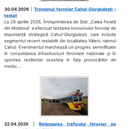
30.04.2026
|
Tronsonul feroviar Cahul-Giurgiulești –
testat
La 29 aprilie 2026, Întreprinderea de Stat „Calea Ferată
din Moldova” a efectuat testarea tronsonului feroviar de
importanță strategică Cahul-Giurgiulești, care include
segmentul recent restabilit din localitatea Văleni, raionul
Cahul. Evenimentul marchează un progres semnificativ
în consolidarea infrastructurii feroviare naționale și în
sporirea rezilienței acesteia în fața provocărilor de
mediu....
22.04.2026
|
Relansarea traficului feroviar pe