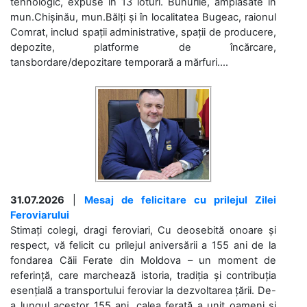
tehnologic, expuse în 13 loturi. Bunurile, amplasate în
mun.Chișinău, mun.Bălți și în localitatea Bugeac, raionul
Comrat, includ spații administrative, spații de producere,
depozite, platforme de încărcare,
tansbordare/depozitare temporară a mărfuri....
31.07.2026
|
Mesaj de felicitare cu prilejul Zilei
Feroviarului
Stimați colegi, dragi feroviari, Cu deosebită onoare și
respect, vă felicit cu prilejul aniversării a 155 ani de la
fondarea Căii Ferate din Moldova – un moment de
referință, care marchează istoria, tradiția și contribuția
esențială a transportului feroviar la dezvoltarea țării. De-
a lungul acestor 155 ani, calea ferată a unit oameni și