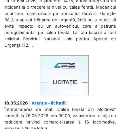
La 19 mai 2026, în jurul orei 14.15, a fost înregistrat un
incident la o trecere la nivel cu calea ferată. Mecanicul
unui tren, care circula pe tronsonul feroviar Florești-
Bălți, a aplicat frânarea de urgență, însă nu a reușit să
evite impactul cu un autovehicul, care a pătruns
neregulamentar pe calea ferată. La fața locului a fost
solicitat Serviciul Național Unic pentru Apeluri de
Urgență 112....
18.05.2026
|
Atenție – licitații!
Întreprinderea de Stat „Calea Ferată din Moldova”
anunță: la 26.05.2026, ora 09.00, va avea loc licitaţia cu
reducere privind comercializarea a 16 locomotive,
expuse în 16 de loturi...