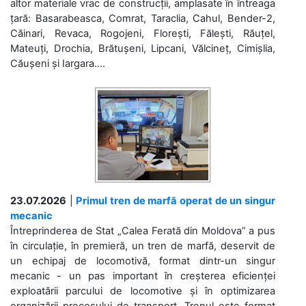
altor materiale vrac de construcții, amplasate în întreaga
țară: Basarabeasca, Comrat, Taraclia, Cahul, Bender-2,
Căinari, Revaca, Rogojeni, Florești, Fălești, Răuțel,
Mateuți, Drochia, Brătușeni, Lipcani, Vălcineț, Cimișlia,
Căușeni și Iargara....
23.07.2026
|
Primul tren de marfă operat de un singur
mecanic
Întreprinderea de Stat „Calea Ferată din Moldova” a pus
în circulație, în premieră, un tren de marfă, deservit de
un echipaj de locomotivă, format dintr-un singur
mecanic - un pas important în creșterea eficienței
exploatării parcului de locomotive și în optimizarea
organizării procesului de transport. Trenul este format