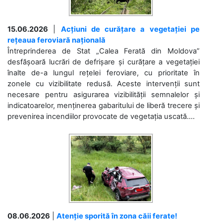
15.06.2026
|
Acțiuni de curățare a vegetației pe
rețeaua feroviară națională
Întreprinderea de Stat „Calea Ferată din Moldova”
desfășoară lucrări de defrișare și curățare a vegetației
înalte de-a lungul rețelei feroviare, cu prioritate în
zonele cu vizibilitate redusă. Aceste intervenții sunt
necesare pentru asigurarea vizibilității semnalelor și
indicatoarelor, menținerea gabaritului de liberă trecere și
prevenirea incendiilor provocate de vegetația uscată....
08.06.2026
|
Atenție sporită în zona căii ferate!