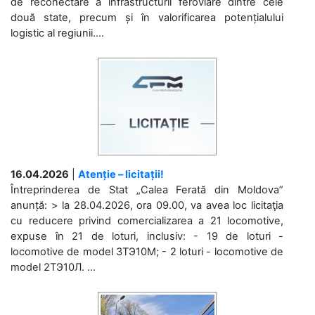
de reconectare a infrastructurii feroviare dintre cele
două state, precum și în valorificarea potențialului
logistic al regiunii....
16.04.2026
|
Atenție – licitații!
Întreprinderea de Stat „Calea Ferată din Moldova”
anunță: > la 28.04.2026, ora 09.00, va avea loc licitaţia
cu reducere privind comercializarea a 21 locomotive,
expuse în 21 de loturi, inclusiv: - 19 de loturi -
locomotive de model 3ТЭ10М; - 2 loturi - locomotive de
model 2ТЭ10Л. ...