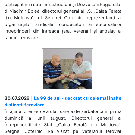
participat ministrul Infrastructurii și Dezvoltării Regionale,
dl Vladimir Bolea, directorul general al Î.S. „Calea Ferată
din Moldova”, dl Serghei Cotelinic, reprezentanți ai
organizațiilor sindicale, conducători ai sucursalelor
întreprinderii din întreaga țară, veterani și angajați ai
ramurii feroviare....
30.07.2026
|
La 99 de ani - decorat cu cele mai înalte
distincții feroviare
În ajunul Zilei Feroviarului, care este sărbătorită în prima
duminică a lunii august, Directorul general al
Întreprinderii de Stat „Calea Ferată din Moldova”,
Serghei Cotelinic, l-a vizitat pe veteranul feroviar