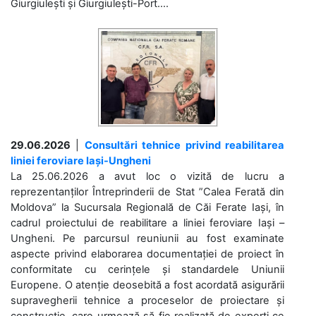
Giurgiulești și Giurgiulești-Port....
29.06.2026
|
Consultări tehnice privind reabilitarea
liniei feroviare Iași-Ungheni
La 25.06.2026 a avut loc o vizită de lucru a
reprezentanților Întreprinderii de Stat ”Calea Ferată din
Moldova” la Sucursala Regională de Căi Ferate Iași, în
cadrul proiectului de reabilitare a liniei feroviare Iași –
Ungheni. Pe parcursul reuniunii au fost examinate
aspecte privind elaborarea documentației de proiect în
conformitate cu cerințele și standardele Uniunii
Europene. O atenție deosebită a fost acordată asigurării
supravegherii tehnice a proceselor de proiectare și
construcție, care urmează să fie realizată de experți ce