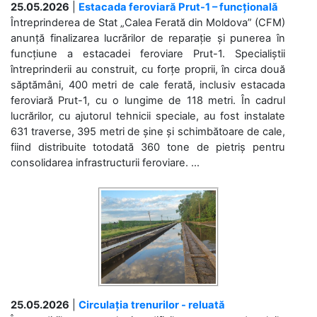
25.05.2026
|
Estacada feroviară Prut-1 – funcțională
Întreprinderea de Stat „Calea Ferată din Moldova” (CFM)
anunță finalizarea lucrărilor de reparație și punerea în
funcțiune a estacadei feroviare Prut-1. Specialiștii
întreprinderii au construit, cu forțe proprii, în circa două
săptămâni, 400 metri de cale ferată, inclusiv estacada
feroviară Prut-1, cu o lungime de 118 metri. În cadrul
lucrărilor, cu ajutorul tehnicii speciale, au fost instalate
631 traverse, 395 metri de șine și schimbătoare de cale,
fiind distribuite totodată 360 tone de pietriș pentru
consolidarea infrastructurii feroviare. ...
25.05.2026
|
Circulația trenurilor - reluată