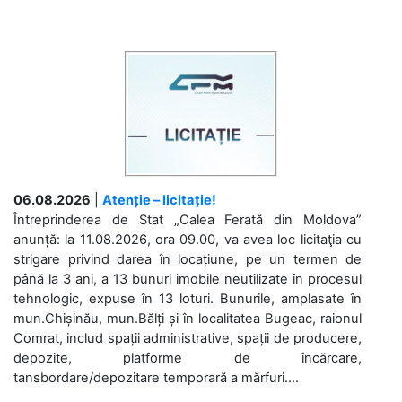
06.08.2026
|
Atenție – licitație!
Întreprinderea de Stat „Calea Ferată din Moldova”
anunță: la 11.08.2026, ora 09.00, va avea loc licitaţia cu
strigare privind darea în locațiune, pe un termen de
până la 3 ani, a 13 bunuri imobile neutilizate în procesul
tehnologic, expuse în 13 loturi. Bunurile, amplasate în
mun.Chișinău, mun.Bălți și în localitatea Bugeac, raionul
Comrat, includ spații administrative, spații de producere,
depozite, platforme de încărcare,
tansbordare/depozitare temporară a mărfuri....