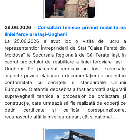
29.06.2026
|
Consultări tehnice privind reabilitarea
liniei feroviare Iași-Ungheni
La 25.06.2026 a avut loc o vizită de lucru a
reprezentanților Întreprinderii de Stat ”Calea Ferată din
Moldova” la Sucursala Regională de Căi Ferate Iași, în
cadrul proiectului de reabilitare a liniei feroviare Iași –
Ungheni. Pe parcursul reuniunii au fost examinate
aspecte privind elaborarea documentației de proiect în
conformitate cu cerințele și standardele Uniunii
Europene. O atenție deosebită a fost acordată asigurării
supravegherii tehnice a proceselor de proiectare și
construcție, care urmează să fie realizată de experți ce
dețin certificate și calificări corespunzătoare,
recunoscute atât la nivel european, cât și național. ...