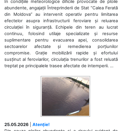
În condițiile meteorologice dificile provocate de ploile
abundente, angajații Întreprinderii de Stat “Calea Ferată
din Moldova” au intervenit operativ pentru limitarea
efectelor asupra infrastructurii feroviare și reluarea
circulației în siguranță. Echipele din teren au lucrat
continuu, folosind utilaje specializate și resurse
suplimentare pentru evacuarea apei, consolidarea
sectoarelor afectate și remedierea porțiunilor
compromise. Grație mobilizării rapide și efortului
susținut al feroviarilor, circulația trenurilor a fost reluată
treptat pe principalele trasee afectate de intemperii. ...
25.05.2026
|
Atenție!