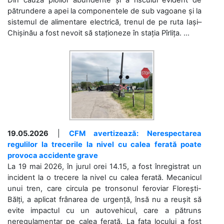
Din cauza ploilor abundente și a riscului evident de
pătrundere a apei la componentele de sub vagoane și la
sistemul de alimentare electrică, trenul de pe ruta Iași–
Chișinău a fost nevoit să staționeze în stația Pîrlița. ...
19.05.2026
|
CFM avertizează: Nerespectarea
regulilor la trecerile la nivel cu calea ferată poate
provoca accidente grave
La 19 mai 2026, în jurul orei 14.15, a fost înregistrat un
incident la o trecere la nivel cu calea ferată. Mecanicul
unui tren, care circula pe tronsonul feroviar Florești-
Bălți, a aplicat frânarea de urgență, însă nu a reușit să
evite impactul cu un autovehicul, care a pătruns
neregulamentar pe calea ferată. La fața locului a fost