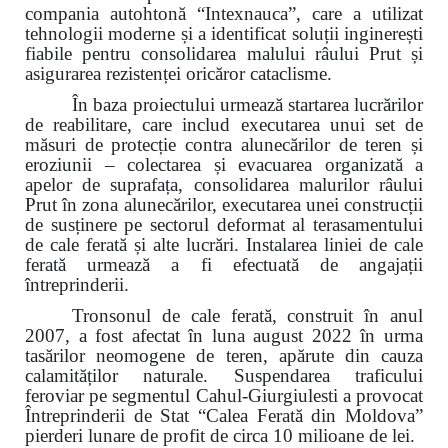
compania autohtonă “Intexnauca”, care a utilizat
tehnologii moderne și a identificat soluții inginerești
fiabile pentru consolidarea malului râului Prut și
asigurarea rezistenței oricăror cataclisme.
În baza proiectului urmează startarea lucrărilor
de reabilitare, care includ executarea unui set de
măsuri de protecție contra alunecărilor de teren și
eroziunii – colectarea și evacuarea organizată a
apelor de suprafața, consolidarea malurilor râului
Prut în zona alunecărilor, executarea unei construcții
de susținere pe sectorul deformat al terasamentului
de cale ferată și alte lucrări. Instalarea liniei de cale
ferată urmează a fi efectuată de angajații
întreprinderii.
Tronsonul de cale ferată, construit în anul
2007, a fost afectat în luna august 2022 în urma
tasărilor neomogene de teren, apărute din cauza
calamităților naturale. Suspendarea traficului
feroviar pe segmentul Cahul-Giurgiulesti a provocat
Întreprinderii de Stat “Calea Ferată din Moldova”
pierderi lunare de profit de circa 10 milioane de lei.