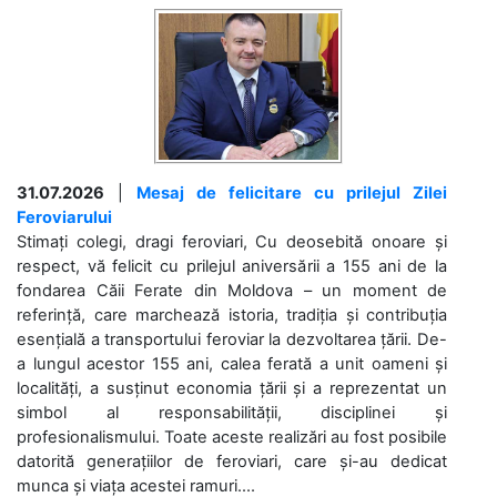
31.07.2026
|
Mesaj de felicitare cu prilejul Zilei
Feroviarului
Stimați colegi, dragi feroviari, Cu deosebită onoare și
respect, vă felicit cu prilejul aniversării a 155 ani de la
fondarea Căii Ferate din Moldova – un moment de
referință, care marchează istoria, tradiția și contribuția
esențială a transportului feroviar la dezvoltarea țării. De-
a lungul acestor 155 ani, calea ferată a unit oameni și
localități, a susținut economia țării și a reprezentat un
simbol al responsabilității, disciplinei și
profesionalismului. Toate aceste realizări au fost posibile
datorită generațiilor de feroviari, care și-au dedicat
munca și viața acestei ramuri....