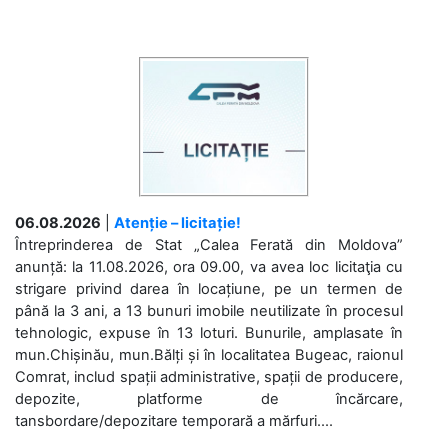
06.08.2026
|
Atenție – licitație!
Întreprinderea de Stat „Calea Ferată din Moldova”
anunță: la 11.08.2026, ora 09.00, va avea loc licitaţia cu
strigare privind darea în locațiune, pe un termen de
până la 3 ani, a 13 bunuri imobile neutilizate în procesul
tehnologic, expuse în 13 loturi. Bunurile, amplasate în
mun.Chișinău, mun.Bălți și în localitatea Bugeac, raionul
Comrat, includ spații administrative, spații de producere,
depozite, platforme de încărcare,
tansbordare/depozitare temporară a mărfuri....