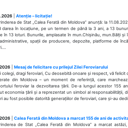
.2026
|
Atenție – licitație!
rinderea de Stat „Calea Ferată din Moldova” anunță: la 11.08.2026,
d darea în locațiune, pe un termen de până la 3 ani, a 13 bunuri
 în 13 loturi. Bunurile, amplasate în mun.Chișinău, mun.Bălți și 
 administrative, spații de producere, depozite, platforme de în
....
.2026
|
Mesaj de felicitare cu prilejul Zilei Feroviarului
i colegi, dragi feroviari, Cu deosebită onoare și respect, vă felicit 
Ferate din Moldova – un moment de referință, care marchează is
ortului feroviar la dezvoltarea țării. De-a lungul acestor 155 ani
ut economia țării și a reprezentat un simbol al responsabilității, d
ări au fost posibile datorită generațiilor de feroviari, care și-au ded
.2026
|
Calea Ferată din Moldova a marcat 155 de ani de activit
prinderea de Stat „Calea Ferată din Moldova” a marcat astăzi, 