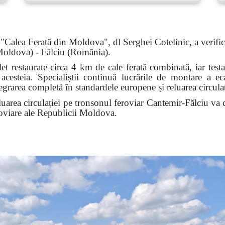
t "Calea Ferată din Moldova", dl Serghei Cotelinic, a verifica
 Moldova) - Fălciu (Rom
â
nia).
et restaurate circa 4 km de cale ferată combinată, iar testa
a acesteia. Specialiștii continuă lucrările de montare a 
rarea completă în standardele europene și reluarea circulați
uarea circulației pe tronsonul feroviar Cantemir-Fălciu va c
eroviare ale Republicii Moldova.