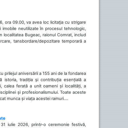
 ora 09.00, va avea loc licitaţia cu strigare
 imobile neutilizate în procesul tehnologic,
în localitatea Bugeac, raionul Comrat, includ
cărcare, tansbordare/depozitare temporară a
cu prilejul aniversării a 155 ani de la fondarea
toria, tradiția și contribuția esențială a
, calea ferată a unit oameni și localități, a
isciplinei și profesionalismului. Toate aceste
icat munca și viața acestei ramuri....
ate
31 iulie 2026, printr-o ceremonie festivă,