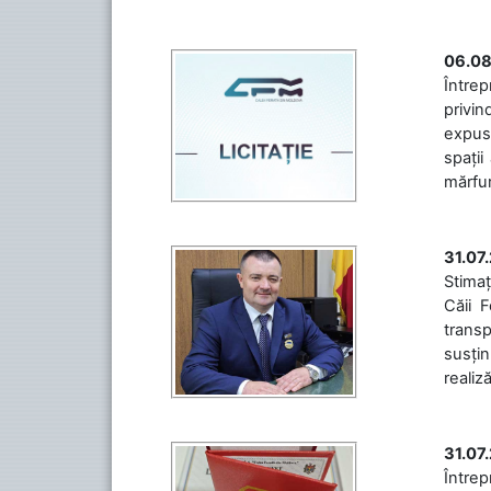
06.08
Întrep
privin
expuse
spații
mărfuri
31.07
Stimaț
Căii 
transp
susțin
realiz
31.07
Între