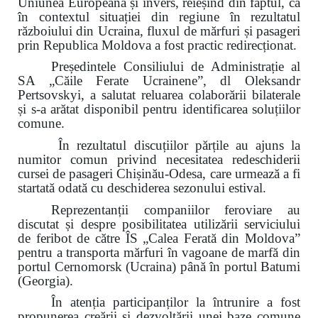
Uniunea Europeană și invers, reieșind din faptul, că
în contextul situației din regiune în rezultatul
războiului din Ucraina, fluxul de mărfuri și pasageri
prin Republica Moldova a fost practic redirecționat.
Președintele Consiliului de Administrație al
SA „Căile Ferate Ucrainene”, dl Oleksandr
Pertsovskyi, a salutat reluarea colaborării bilaterale
și s-a arătat disponibil pentru identificarea soluțiilor
comune.
În rezultatul discuțiilor părțile au ajuns la
numitor comun privind necesitatea redeschiderii
cursei de pasageri Chișinău-Odesa, care urmează a fi
startată odată cu deschiderea sezonului estival.
Reprezentanții companiilor feroviare au
discutat și despre posibilitatea utilizării serviciului
de feribot de către ÎS „Calea Ferată din Moldova”
pentru a transporta mărfuri în vagoane de marfă din
portul Cernomorsk (Ucraina) până în portul Batumi
(Georgia).
În atenția participanților la întrunire a fost
propunerea creării și dezvoltării unei baze comune