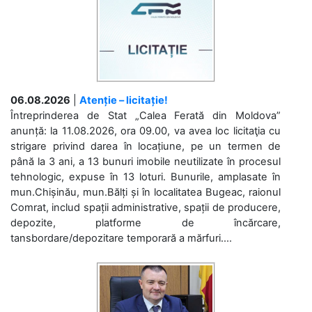
06.08.2026
|
Atenție – licitație!
Întreprinderea de Stat „Calea Ferată din Moldova”
anunță: la 11.08.2026, ora 09.00, va avea loc licitaţia cu
strigare privind darea în locațiune, pe un termen de
până la 3 ani, a 13 bunuri imobile neutilizate în procesul
tehnologic, expuse în 13 loturi. Bunurile, amplasate în
mun.Chișinău, mun.Bălți și în localitatea Bugeac, raionul
Comrat, includ spații administrative, spații de producere,
depozite, platforme de încărcare,
tansbordare/depozitare temporară a mărfuri....