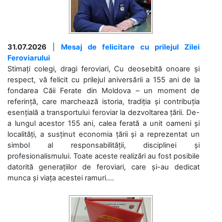
31.07.2026
|
Mesaj de felicitare cu prilejul Zilei
Feroviarului
Stimați colegi, dragi feroviari, Cu deosebită onoare și
respect, vă felicit cu prilejul aniversării a 155 ani de la
fondarea Căii Ferate din Moldova – un moment de
referință, care marchează istoria, tradiția și contribuția
esențială a transportului feroviar la dezvoltarea țării. De-
a lungul acestor 155 ani, calea ferată a unit oameni și
localități, a susținut economia țării și a reprezentat un
simbol al responsabilității, disciplinei și
profesionalismului. Toate aceste realizări au fost posibile
datorită generațiilor de feroviari, care și-au dedicat
munca și viața acestei ramuri....