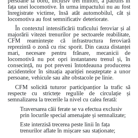
persoane la bord, inclusiv trei minori, a pătruns în
fața unei locomotive. În urma impactului nu au fost
înregistrate victime, însă atât automobilul, cât și
locomotiva au fost semnificativ deteriorate.
În contextul intensificării traficului feroviar și al
majorării vitezei trenurilor pe sectoarele reabilitate,
CFM reamintește că infrastructura feroviară
reprezintă o zonă cu risc sporit. Din cauza distanței
mari, necesare pentru frânare, mecanicii de
locomotivă nu pot opri instantaneu trenul și, în
consecință, nu pot preveni întotdeauna producerea
accidentelor în situația apariției neașteptate a unor
persoane, vehicule sau alte obstacole pe linie.
CFM solicită tuturor participanțior la trafic să
respecte cu strictețe regulile de circulație și
semnalizarea la trecerile la nivel cu calea ferată:
Traversarea căii ferate se va efectua exclusiv
prin locurile special amenajate și semnalizate;
Este interzisă trecerea peste linii în fața
trenurilor aflate în mișcare sau staționate;