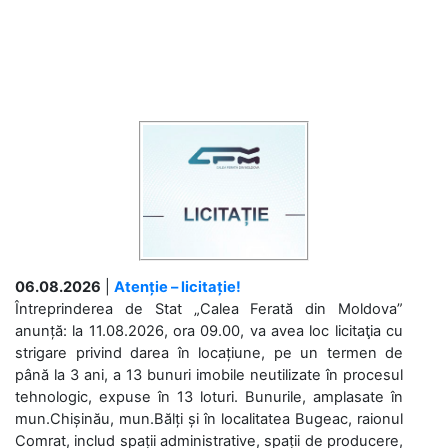
06.08.2026
|
Atenție – licitație!
Întreprinderea de Stat „Calea Ferată din Moldova”
anunță: la 11.08.2026, ora 09.00, va avea loc licitaţia cu
strigare privind darea în locațiune, pe un termen de
până la 3 ani, a 13 bunuri imobile neutilizate în procesul
tehnologic, expuse în 13 loturi. Bunurile, amplasate în
mun.Chișinău, mun.Bălți și în localitatea Bugeac, raionul
Comrat, includ spații administrative, spații de producere,