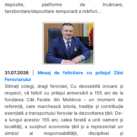
depozite, platforme de încărcare,
tansbordare/depozitare temporară a mărfuri....
31.07.2026
|
Mesaj de felicitare cu prilejul Zilei
Feroviarului
Stimați colegi, dragi feroviari, Cu deosebită onoare și
respect, vă felicit cu prilejul aniversării a 155 ani de la
fondarea Căii Ferate din Moldova – un moment de
referință, care marchează istoria, tradiția și contribuția
esențială a transportului feroviar la dezvoltarea țării. De-
a lungul acestor 155 ani, calea ferată a unit oameni și
localități, a susținut economia țării și a reprezentat un
simbol al responsabilității, disciplinei și