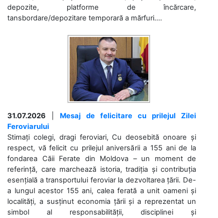
depozite, platforme de încărcare,
tansbordare/depozitare temporară a mărfuri....
31.07.2026
|
Mesaj de felicitare cu prilejul Zilei
Feroviarului
Stimați colegi, dragi feroviari, Cu deosebită onoare și
respect, vă felicit cu prilejul aniversării a 155 ani de la
fondarea Căii Ferate din Moldova – un moment de
referință, care marchează istoria, tradiția și contribuția
esențială a transportului feroviar la dezvoltarea țării. De-
a lungul acestor 155 ani, calea ferată a unit oameni și
localități, a susținut economia țării și a reprezentat un
simbol al responsabilității, disciplinei și