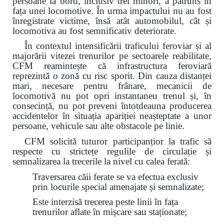
persoane la bord, inclusiv trei minori, a pătruns în
fața unei locomotive. În urma impactului nu au fost
înregistrate victime, însă atât automobilul, cât și
locomotiva au fost semnificativ deteriorate.
În contextul intensificării traficului feroviar și al
majorării vitezei trenurilor pe sectoarele reabilitate,
CFM reamintește că infrastructura feroviară
reprezintă o zonă cu risc sporit. Din cauza distanței
mari, necesare pentru frânare, mecanicii de
locomotivă nu pot opri instantaneu trenul și, în
consecință, nu pot preveni întotdeauna producerea
accidentelor în situația apariției neașteptate a unor
persoane, vehicule sau alte obstacole pe linie.
CFM solicită tuturor participanțior la trafic să
respecte cu strictețe regulile de circulație și
semnalizarea la trecerile la nivel cu calea ferată:
Traversarea căii ferate se va efectua exclusiv
prin locurile special amenajate și semnalizate;
Este interzisă trecerea peste linii în fața
trenurilor aflate în mișcare sau staționate;