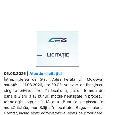
06.08.2026
|
Atenție – licitație!
Întreprinderea de Stat „Calea Ferată din Moldova”
anunță: la 11.08.2026, ora 09.00, va avea loc licitaţia cu
strigare privind darea în locațiune, pe un termen de
până la 3 ani, a 13 bunuri imobile neutilizate în procesul
tehnologic, expuse în 13 loturi. Bunurile, amplasate în
mun.Chișinău, mun.Bălți și în localitatea Bugeac, raionul
Comrat, includ spații administrative, spații de producere,