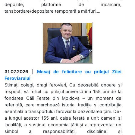
depozite, platforme de încărcare,
tansbordare/depozitare temporară a mărfuri....
31.07.2026
|
Mesaj de felicitare cu prilejul Zilei
Feroviarului
Stimați colegi, dragi feroviari, Cu deosebită onoare și
respect, vă felicit cu prilejul aniversării a 155 ani de la
fondarea Căii Ferate din Moldova – un moment de
referință, care marchează istoria, tradiția și contribuția
esențială a transportului feroviar la dezvoltarea țării. De-
a lungul acestor 155 ani, calea ferată a unit oameni și
localități, a susținut economia țării și a reprezentat un
simbol al responsabilității, disciplinei și