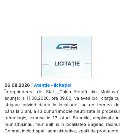
06.08.2026
|
Atenție – licitație!
Întreprinderea de Stat „Calea Ferată din Moldova”
anunță: la 11.08.2026, ora 09.00, va avea loc licitaţia cu
strigare privind darea în locațiune, pe un termen de
până la 3 ani, a 13 bunuri imobile neutilizate în procesul
tehnologic, expuse în 13 loturi. Bunurile, amplasate în
mun.Chișinău, mun.Bălți și în localitatea Bugeac, raionul
Comrat, includ spații administrative, spații de producere,