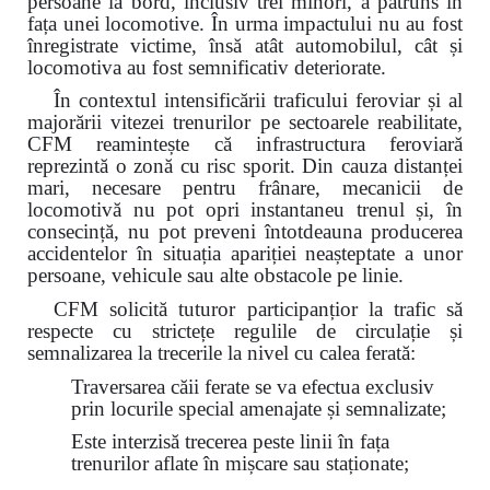
persoane la bord, inclusiv trei minori, a pătruns în
fața unei locomotive. În urma impactului nu au fost
înregistrate victime, însă atât automobilul, cât și
locomotiva au fost semnificativ deteriorate.
În contextul intensificării traficului feroviar și al
majorării vitezei trenurilor pe sectoarele reabilitate,
CFM reamintește că infrastructura feroviară
reprezintă o zonă cu risc sporit. Din cauza distanței
mari, necesare pentru frânare, mecanicii de
locomotivă nu pot opri instantaneu trenul și, în
consecință, nu pot preveni întotdeauna producerea
accidentelor în situația apariției neașteptate a unor
persoane, vehicule sau alte obstacole pe linie.
CFM solicită tuturor participanțior la trafic să
respecte cu strictețe regulile de circulație și
semnalizarea la trecerile la nivel cu calea ferată:
Traversarea căii ferate se va efectua exclusiv
prin locurile special amenajate și semnalizate;
Este interzisă trecerea peste linii în fața
trenurilor aflate în mișcare sau staționate;