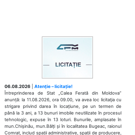
06.08.2026
|
Atenție – licitație!
Întreprinderea de Stat „Calea Ferată din Moldova”
anunță: la 11.08.2026, ora 09.00, va avea loc licitaţia cu
strigare privind darea în locațiune, pe un termen de
până la 3 ani, a 13 bunuri imobile neutilizate în procesul
tehnologic, expuse în 13 loturi. Bunurile, amplasate în
mun.Chișinău, mun.Bălți și în localitatea Bugeac, raionul
Comrat, includ spații administrative, spații de producere,