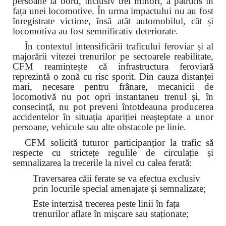
persoane la bord, inclusiv trei minori, a pătruns în
fața unei locomotive. În urma impactului nu au fost
înregistrate victime, însă atât automobilul, cât și
locomotiva au fost semnificativ deteriorate.
În contextul intensificării traficului feroviar și al
majorării vitezei trenurilor pe sectoarele reabilitate,
CFM reamintește că infrastructura feroviară
reprezintă o zonă cu risc sporit. Din cauza distanței
mari, necesare pentru frânare, mecanicii de
locomotivă nu pot opri instantaneu trenul și, în
consecință, nu pot preveni întotdeauna producerea
accidentelor în situația apariției neașteptate a unor
persoane, vehicule sau alte obstacole pe linie.
CFM solicită tuturor participanțior la trafic să
respecte cu strictețe regulile de circulație și
semnalizarea la trecerile la nivel cu calea ferată:
Traversarea căii ferate se va efectua exclusiv
prin locurile special amenajate și semnalizate;
Este interzisă trecerea peste linii în fața
trenurilor aflate în mișcare sau staționate;