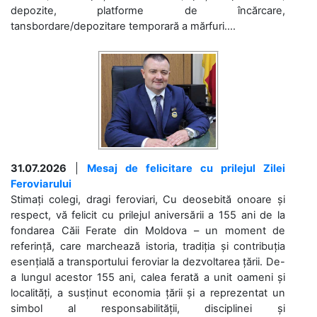
depozite, platforme de încărcare,
tansbordare/depozitare temporară a mărfuri....
31.07.2026
|
Mesaj de felicitare cu prilejul Zilei
Feroviarului
Stimați colegi, dragi feroviari, Cu deosebită onoare și
respect, vă felicit cu prilejul aniversării a 155 ani de la
fondarea Căii Ferate din Moldova – un moment de
referință, care marchează istoria, tradiția și contribuția
esențială a transportului feroviar la dezvoltarea țării. De-
a lungul acestor 155 ani, calea ferată a unit oameni și
localități, a susținut economia țării și a reprezentat un
simbol al responsabilității, disciplinei și