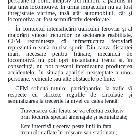
persoane la bord, inclusiv trei minori, a pătruns în
fața unei locomotive. În urma impactului nu au fost
înregistrate victime, însă atât automobilul, cât și
locomotiva au fost semnificativ deteriorate.
În contextul intensificării traficului feroviar și al
majorării vitezei trenurilor pe sectoarele reabilitate,
CFM reamintește că infrastructura feroviară
reprezintă o zonă cu risc sporit. Din cauza distanței
mari, necesare pentru frânare, mecanicii de
locomotivă nu pot opri instantaneu trenul și, în
consecință, nu pot preveni întotdeauna producerea
accidentelor în situația apariției neașteptate a unor
persoane, vehicule sau alte obstacole pe linie.
CFM solicită tuturor participanțior la trafic să
respecte cu strictețe regulile de circulație și
semnalizarea la trecerile la nivel cu calea ferată:
Traversarea căii ferate se va efectua exclusiv
prin locurile special amenajate și semnalizate;
Este interzisă trecerea peste linii în fața
trenurilor aflate în mișcare sau staționate;