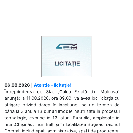
06.08.2026
|
Atenție – licitație!
Întreprinderea de Stat „Calea Ferată din Moldova”
anunță: la 11.08.2026, ora 09.00, va avea loc licitaţia cu
strigare privind darea în locațiune, pe un termen de
până la 3 ani, a 13 bunuri imobile neutilizate în procesul
tehnologic, expuse în 13 loturi. Bunurile, amplasate în
mun.Chișinău, mun.Bălți și în localitatea Bugeac, raionul
Comrat, includ spații administrative, spații de producere,