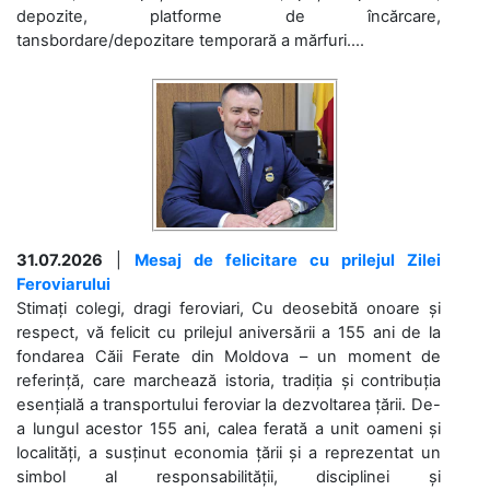
depozite, platforme de încărcare,
tansbordare/depozitare temporară a mărfuri....
31.07.2026
|
Mesaj de felicitare cu prilejul Zilei
Feroviarului
Stimați colegi, dragi feroviari, Cu deosebită onoare și
respect, vă felicit cu prilejul aniversării a 155 ani de la
fondarea Căii Ferate din Moldova – un moment de
referință, care marchează istoria, tradiția și contribuția
esențială a transportului feroviar la dezvoltarea țării. De-
a lungul acestor 155 ani, calea ferată a unit oameni și
localități, a susținut economia țării și a reprezentat un
simbol al responsabilității, disciplinei și