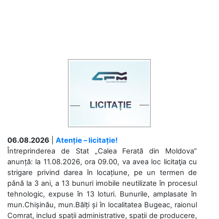
06.08.2026
|
Atenție – licitație!
Întreprinderea de Stat „Calea Ferată din Moldova”
anunță: la 11.08.2026, ora 09.00, va avea loc licitaţia cu
strigare privind darea în locațiune, pe un termen de
până la 3 ani, a 13 bunuri imobile neutilizate în procesul
tehnologic, expuse în 13 loturi. Bunurile, amplasate în
mun.Chișinău, mun.Bălți și în localitatea Bugeac, raionul
Comrat, includ spații administrative, spații de producere,