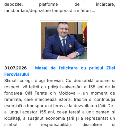
depozite, platforme de încărcare,
tansbordare/depozitare temporară a mărfuri....
31.07.2026
|
Mesaj de felicitare cu prilejul Zilei
Feroviarului
Stimați colegi, dragi feroviari, Cu deosebită onoare și
respect, vă felicit cu prilejul aniversării a 155 ani de la
fondarea Căii Ferate din Moldova – un moment de
referință, care marchează istoria, tradiția și contribuția
esențială a transportului feroviar la dezvoltarea țării. De-
a lungul acestor 155 ani, calea ferată a unit oameni și
localități, a susținut economia țării și a reprezentat un
simbol al responsabilității, disciplinei și