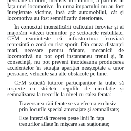
persoane la bord, inclusiv trei minori, a pătruns în
fața unei locomotive. În urma impactului nu au fost
înregistrate victime, însă atât automobilul, cât și
locomotiva au fost semnificativ deteriorate.
În contextul intensificării traficului feroviar și al
majorării vitezei trenurilor pe sectoarele reabilitate,
CFM reamintește că infrastructura feroviară
reprezintă o zonă cu risc sporit. Din cauza distanței
mari, necesare pentru frânare, mecanicii de
locomotivă nu pot opri instantaneu trenul și, în
consecință, nu pot preveni întotdeauna producerea
accidentelor în situația apariției neașteptate a unor
persoane, vehicule sau alte obstacole pe linie.
CFM solicită tuturor participanțior la trafic să
respecte cu strictețe regulile de circulație și
semnalizarea la trecerile la nivel cu calea ferată:
Traversarea căii ferate se va efectua exclusiv
prin locurile special amenajate și semnalizate;
Este interzisă trecerea peste linii în fața
trenurilor aflate în mișcare sau staționate;