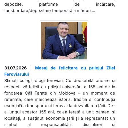
depozite, platforme de încărcare,
tansbordare/depozitare temporară a mărfuri....
31.07.2026
|
Mesaj de felicitare cu prilejul Zilei
Feroviarului
Stimați colegi, dragi feroviari, Cu deosebită onoare și
respect, vă felicit cu prilejul aniversării a 155 ani de la
fondarea Căii Ferate din Moldova – un moment de
referință, care marchează istoria, tradiția și contribuția
esențială a transportului feroviar la dezvoltarea țării. De-
a lungul acestor 155 ani, calea ferată a unit oameni și
localități, a susținut economia țării și a reprezentat un
simbol al responsabilității, disciplinei și