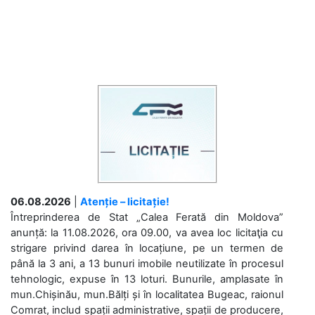
06.08.2026
|
Atenție – licitație!
Întreprinderea de Stat „Calea Ferată din Moldova”
anunță: la 11.08.2026, ora 09.00, va avea loc licitaţia cu
strigare privind darea în locațiune, pe un termen de
până la 3 ani, a 13 bunuri imobile neutilizate în procesul
tehnologic, expuse în 13 loturi. Bunurile, amplasate în
mun.Chișinău, mun.Bălți și în localitatea Bugeac, raionul
Comrat, includ spații administrative, spații de producere,