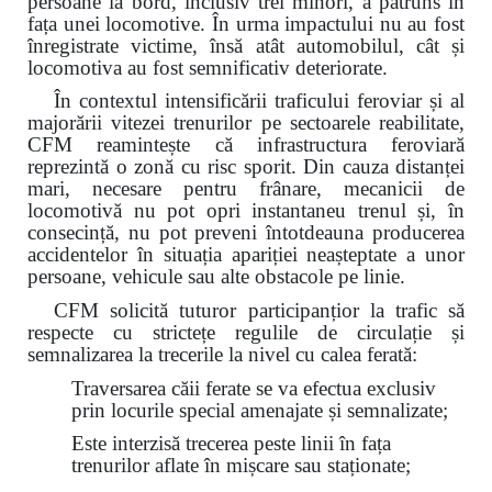
persoane la bord, inclusiv trei minori, a pătruns în
fața unei locomotive. În urma impactului nu au fost
înregistrate victime, însă atât automobilul, cât și
locomotiva au fost semnificativ deteriorate.
În contextul intensificării traficului feroviar și al
majorării vitezei trenurilor pe sectoarele reabilitate,
CFM reamintește că infrastructura feroviară
reprezintă o zonă cu risc sporit. Din cauza distanței
mari, necesare pentru frânare, mecanicii de
locomotivă nu pot opri instantaneu trenul și, în
consecință, nu pot preveni întotdeauna producerea
accidentelor în situația apariției neașteptate a unor
persoane, vehicule sau alte obstacole pe linie.
CFM solicită tuturor participanțior la trafic să
respecte cu strictețe regulile de circulație și
semnalizarea la trecerile la nivel cu calea ferată:
Traversarea căii ferate se va efectua exclusiv
prin locurile special amenajate și semnalizate;
Este interzisă trecerea peste linii în fața
trenurilor aflate în mișcare sau staționate;