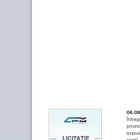
06.08
Întrep
privin
expuse
spații