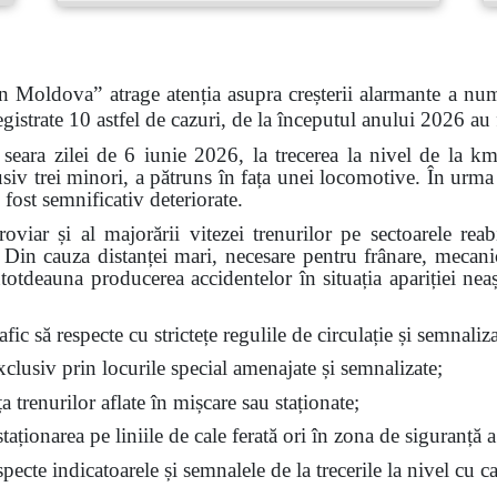
n Moldova” atrage atenția asupra creșterii alarmante a num
gistrate 10 astfel de cazuri, de la începutul anului 2026 au
 seara zilei de 6 iunie 2026, la trecerea la nivel de la k
siv trei minori, a pătruns în fața unei locomotive. În urma 
 fost semnificativ deteriorate.
feroviar și al majorării vitezei trenurilor pe sectoarele re
t. Din cauza distanței mari, necesare pentru frânare, mecan
ntotdeauna producerea accidentelor în situația apariției nea
fic să respecte cu strictețe regulile de circulație și semnalizar
exclusiv prin locurile special amenajate și semnalizate;
ața trenurilor aflate în mișcare sau staționate;
aționarea pe liniile de cale ferată ori în zona de siguranță a
ecte indicatoarele și semnalele de la trecerile la nivel cu ca