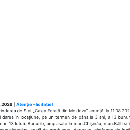
.2026
|
Atenție – licitație!
rinderea de Stat „Calea Ferată din Moldova” anunță: la 11.08.2026,
d darea în locațiune, pe un termen de până la 3 ani, a 13 bunuri
 în 13 loturi. Bunurile, amplasate în mun.Chișinău, mun.Bălți și 
 administrative, spații de producere, depozite, platforme de în