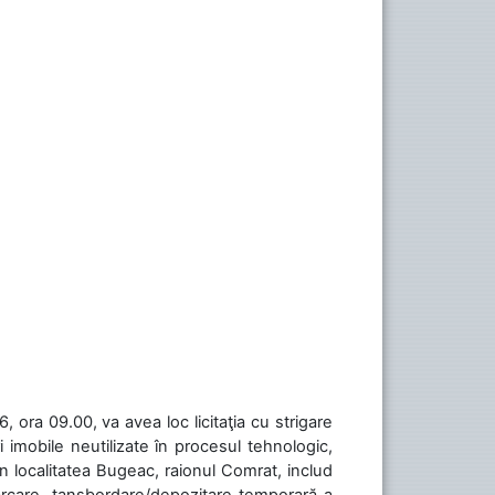
 ora 09.00, va avea loc licitaţia cu strigare
 imobile neutilizate în procesul tehnologic,
în localitatea Bugeac, raionul Comrat, includ
cărcare, tansbordare/depozitare temporară a