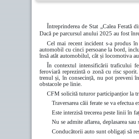
Întreprinderea de Stat „Calea Ferată di
Dacă pe parcursul anului 2025 au fost înre
Cel mai recent incident s-a produs în
automobil cu cinci persoane la bord, inclu
însă atât automobilul, cât și locomotiva au
În contextul intensificării traficului 
feroviară reprezintă o zonă cu risc spori
trenul și, în consecință, nu pot preveni î
obstacole pe linie.
CFM solicită tuturor participanțior la tra
Traversarea căii ferate se va efectua 
Este interzisă trecerea peste linii în f
Nu se admite aflarea, deplasarea sau st
Conducătorii auto sunt obligați să resp