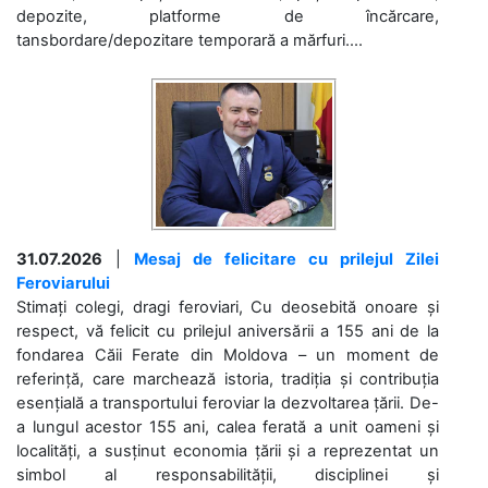
depozite, platforme de încărcare,
tansbordare/depozitare temporară a mărfuri....
31.07.2026
|
Mesaj de felicitare cu prilejul Zilei
Feroviarului
Stimați colegi, dragi feroviari, Cu deosebită onoare și
respect, vă felicit cu prilejul aniversării a 155 ani de la
fondarea Căii Ferate din Moldova – un moment de
referință, care marchează istoria, tradiția și contribuția
esențială a transportului feroviar la dezvoltarea țării. De-
a lungul acestor 155 ani, calea ferată a unit oameni și
localități, a susținut economia țării și a reprezentat un
simbol al responsabilității, disciplinei și