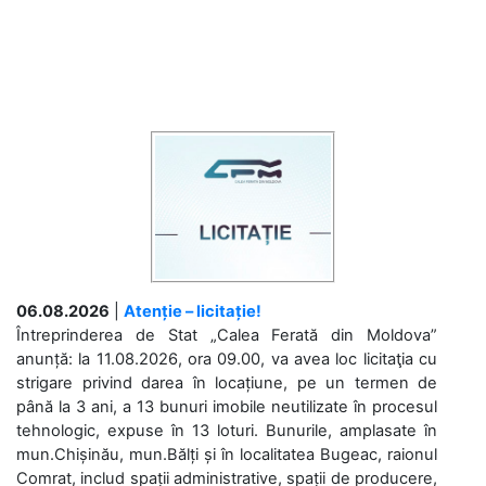
06.08.2026
|
Atenție – licitație!
Întreprinderea de Stat „Calea Ferată din Moldova”
anunță: la 11.08.2026, ora 09.00, va avea loc licitaţia cu
strigare privind darea în locațiune, pe un termen de
până la 3 ani, a 13 bunuri imobile neutilizate în procesul
tehnologic, expuse în 13 loturi. Bunurile, amplasate în
mun.Chișinău, mun.Bălți și în localitatea Bugeac, raionul
Comrat, includ spații administrative, spații de producere,