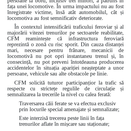
persoane la bord, inclusiv trei minori, a pătruns în
fața unei locomotive. În urma impactului nu au fost
înregistrate victime, însă atât automobilul, cât și
locomotiva au fost semnificativ deteriorate.
În contextul intensificării traficului feroviar și al
majorării vitezei trenurilor pe sectoarele reabilitate,
CFM reamintește că infrastructura feroviară
reprezintă o zonă cu risc sporit. Din cauza distanței
mari, necesare pentru frânare, mecanicii de
locomotivă nu pot opri instantaneu trenul și, în
consecință, nu pot preveni întotdeauna producerea
accidentelor în situația apariției neașteptate a unor
persoane, vehicule sau alte obstacole pe linie.
CFM solicită tuturor participanțior la trafic să
respecte cu strictețe regulile de circulație și
semnalizarea la trecerile la nivel cu calea ferată:
Traversarea căii ferate se va efectua exclusiv
prin locurile special amenajate și semnalizate;
Este interzisă trecerea peste linii în fața
trenurilor aflate în mișcare sau staționate;