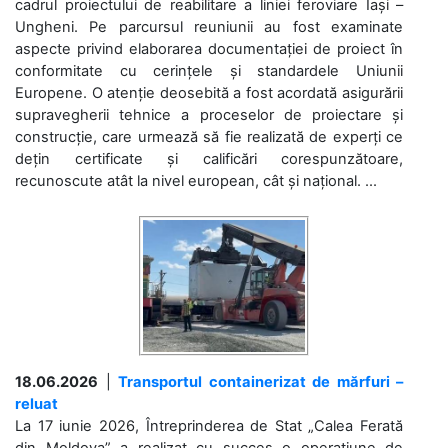
cadrul proiectului de reabilitare a liniei feroviare Iași –
Ungheni. Pe parcursul reuniunii au fost examinate
aspecte privind elaborarea documentației de proiect în
conformitate cu cerințele și standardele Uniunii
Europene. O atenție deosebită a fost acordată asigurării
supravegherii tehnice a proceselor de proiectare și
construcție, care urmează să fie realizată de experți ce
dețin certificate și calificări corespunzătoare,
recunoscute atât la nivel european, cât și național. ...
18.06.2026
|
Transportul containerizat de mărfuri –
reluat
La 17 iunie 2026, Întreprinderea de Stat „Calea Ferată
din Moldova” a realizat cu succes o operațiune de