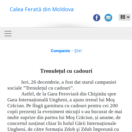
Calea Ferată din Moldova
Companie
- Știri
Trenulețul cu cadouri
Ieri, 26 decembrie, a fost dat starul campaniei
sociale ”Trenulețul cu cadouri”.
Astfel, de la Gara Feroviară din Chişinău spre
Gara Internațională Ungheni, a ajuns trenul lui Moş
Crăciun. Pe lîngă garnitura cu cadouri pentru cei 200
copii prezenți la eveniment micuţii s-au bucurat de mai
multe suprize din partea lui Moş Crăciun, și anume, de
concertul susținut chiar în holul Gării Internaționale
Ungheni, de către formația Zdob şi Zdub împreună cu