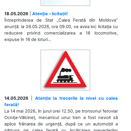
18.05.2026
|
Atenție – licitații!
Întreprinderea de Stat „Calea Ferată din Moldova”
anunță: la 26.05.2026, ora 09.00, va avea loc licitaţia cu
reducere privind comercializarea a 16 locomotive,
expuse în 16 de loturi...
14.05.2026
|
Atenție la trecerile la nivel cu calea
ferată!
La 14 mai 2026, în jurul orei 12.50, pe tronsonul feroviar
Ocnița–Vălcineț, mecanicul unui tren a fost nevoit să
aplice frânarea de urgență, după ce un automobil a
pătruns pe calea ferată cu încălcarea prevederilor