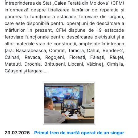
Întreprinderea de Stat „Calea Ferată din Moldova” (CFM)
informează despre finalizarea lucrărilor de reparație și
punerea în funcțiune a estacadei feroviare din Iargara,
care este disponibilă pentru operațiuni de descărcare a
mărfurilor. În prezent, CFM dispune de 19 estacade
feroviare funcționale pentru descărcarea pietrișului și a
altor materiale vrac de construcții, amplasate în întreaga
țară: Basarabeasca, Comrat, Taraclia, Cahul, Bender-2,
Căinari, Revaca, Rogojeni, Florești, Fălești, Răuțel,
Mateuți, Drochia, Brătușeni, Lipcani, Vălcineț, Cimișlia,
Căușeni și Iargara....
23.07.2026
|
Primul tren de marfă operat de un singur