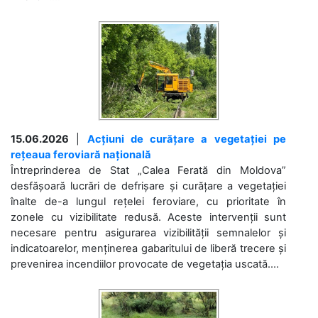
15.06.2026
|
Acțiuni de curățare a vegetației pe
rețeaua feroviară națională
Întreprinderea de Stat „Calea Ferată din Moldova”
desfășoară lucrări de defrișare și curățare a vegetației
înalte de-a lungul rețelei feroviare, cu prioritate în
zonele cu vizibilitate redusă. Aceste intervenții sunt
necesare pentru asigurarea vizibilității semnalelor și
indicatoarelor, menținerea gabaritului de liberă trecere și
prevenirea incendiilor provocate de vegetația uscată....