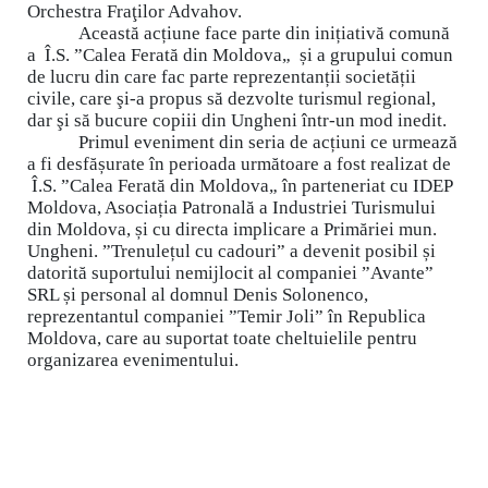
Orchestra Fraţilor Advahov.
Această acțiune face parte din inițiativă comună
a Î.S. ”Calea Ferată din Moldova„ și a grupului comun
de lucru din care fac parte reprezentanții societății
civile, care şi-a propus să dezvolte turismul regional,
dar şi să bucure copiii din Ungheni într-un mod inedit.
Primul eveniment din seria de acțiuni ce urmează
a fi desfășurate în perioada următoare a fost realizat de
Î.S. ”Calea Ferată din Moldova„ în parteneriat cu IDEP
Moldova, Asociația Patronală a Industriei Turismului
din Moldova, și cu directa implicare a Primăriei mun.
Ungheni. ”Trenulețul cu cadouri” a devenit posibil și
datorită suportului nemijlocit al companiei ”Avante”
SRL și personal al domnul Denis Solonenco,
reprezentantul companiei ”Temir Joli” în Republica
Moldova, care au suportat toate cheltuielile pentru
organizarea evenimentului.