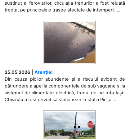
susținut al feroviarilor, circulația trenurilor a fost reluată
treptat pe principalele trasee afectate de intemperii. ...
25.05.2026
|
Atenție!
Din cauza ploilor abundente și a riscului evident de
pătrundere a apei la componentele de sub vagoane și la
sistemul de alimentare electrică, trenul de pe ruta Iași–
Chișinău a fost nevoit să staționeze în stația Pîrlița. ...