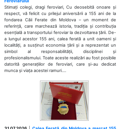
Feroviarului
Stimați colegi, dragi feroviari, Cu deosebită onoare și
respect, vă felicit cu prilejul aniversării a 155 ani de la
fondarea Căii Ferate din Moldova – un moment de
referință, care marchează istoria, tradiția și contribuția
esențială a transportului feroviar la dezvoltarea țării. De-
a lungul acestor 155 ani, calea ferată a unit oameni și
localități, a susținut economia țării și a reprezentat un
simbol al responsabilității, disciplinei și
profesionalismului. Toate aceste realizări au fost posibile
datorită generațiilor de feroviari, care și-au dedicat
munca și viața acestei ramuri....
31.07.2026
|
Calea Ferată din Moldova a marcat 155