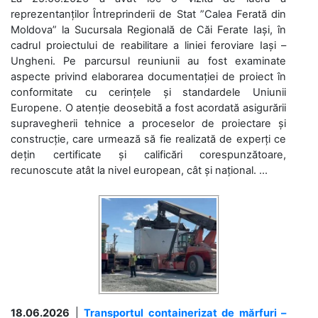
reprezentanților Întreprinderii de Stat ”Calea Ferată din
Moldova” la Sucursala Regională de Căi Ferate Iași, în
cadrul proiectului de reabilitare a liniei feroviare Iași –
Ungheni. Pe parcursul reuniunii au fost examinate
aspecte privind elaborarea documentației de proiect în
conformitate cu cerințele și standardele Uniunii
Europene. O atenție deosebită a fost acordată asigurării
supravegherii tehnice a proceselor de proiectare și
construcție, care urmează să fie realizată de experți ce
dețin certificate și calificări corespunzătoare,
recunoscute atât la nivel european, cât și național. ...
18.06.2026
|
Transportul containerizat de mărfuri –