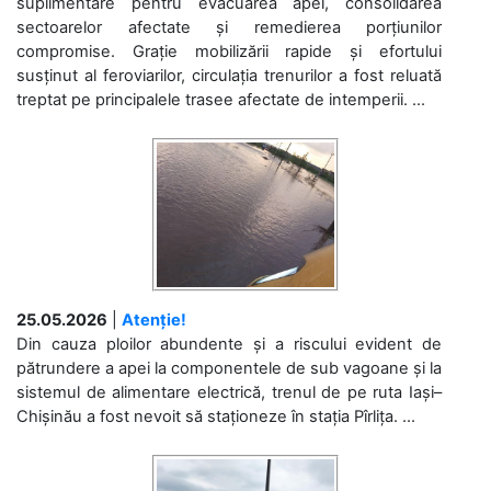
suplimentare pentru evacuarea apei, consolidarea
sectoarelor afectate și remedierea porțiunilor
compromise. Grație mobilizării rapide și efortului
susținut al feroviarilor, circulația trenurilor a fost reluată
treptat pe principalele trasee afectate de intemperii. ...
25.05.2026
|
Atenție!
Din cauza ploilor abundente și a riscului evident de
pătrundere a apei la componentele de sub vagoane și la
sistemul de alimentare electrică, trenul de pe ruta Iași–
Chișinău a fost nevoit să staționeze în stația Pîrlița. ...