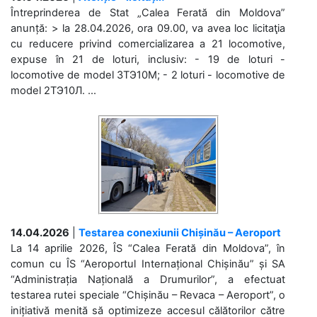
Întreprinderea de Stat „Calea Ferată din Moldova”
anunță: > la 28.04.2026, ora 09.00, va avea loc licitaţia
cu reducere privind comercializarea a 21 locomotive,
expuse în 21 de loturi, inclusiv: - 19 de loturi -
locomotive de model 3ТЭ10М; - 2 loturi - locomotive de
model 2ТЭ10Л. ...
14.04.2026
|
Testarea conexiunii Chișinău – Aeroport
La 14 aprilie 2026, ÎS “Calea Ferată din Moldova”, în
comun cu ÎS “Aeroportul Internațional Chișinău” și SA
“Administrația Națională a Drumurilor”, a efectuat
testarea rutei speciale “Chișinău – Revaca – Aeroport”, o
inițiativă menită să optimizeze accesul călătorilor către