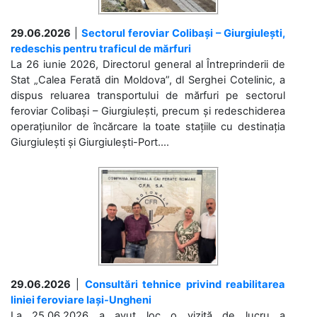
29.06.2026
|
Sectorul feroviar Colibași – Giurgiulești,
redeschis pentru traficul de mărfuri
La 26 iunie 2026, Directorul general al Întreprinderii de
Stat „Calea Ferată din Moldova”, dl Serghei Cotelinic, a
dispus reluarea transportului de mărfuri pe sectorul
feroviar Colibași – Giurgiulești, precum și redeschiderea
operațiunilor de încărcare la toate stațiile cu destinația
Giurgiulești și Giurgiulești-Port....
29.06.2026
|
Consultări tehnice privind reabilitarea
liniei feroviare Iași-Ungheni
La 25.06.2026 a avut loc o vizită de lucru a