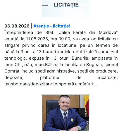
06.08.2026
|
Atenție – licitație!
Întreprinderea de Stat „Calea Ferată din Moldova”
anunță: la 11.08.2026, ora 09.00, va avea loc licitaţia cu
strigare privind darea în locațiune, pe un termen de
până la 3 ani, a 13 bunuri imobile neutilizate în procesul
tehnologic, expuse în 13 loturi. Bunurile, amplasate în
mun.Chișinău, mun.Bălți și în localitatea Bugeac, raionul
Comrat, includ spații administrative, spații de producere,
depozite, platforme de încărcare,
tansbordare/depozitare temporară a mărfuri....