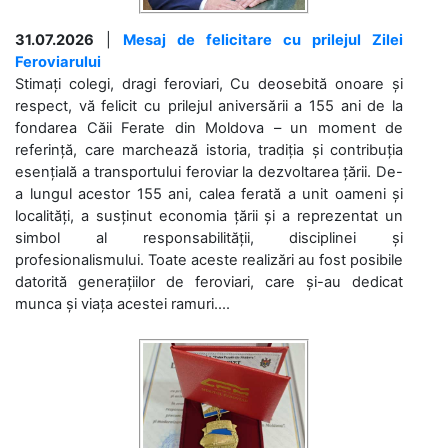
31.07.2026
|
Mesaj de felicitare cu prilejul Zilei
Feroviarului
Stimați colegi, dragi feroviari, Cu deosebită onoare și
respect, vă felicit cu prilejul aniversării a 155 ani de la
fondarea Căii Ferate din Moldova – un moment de
referință, care marchează istoria, tradiția și contribuția
esențială a transportului feroviar la dezvoltarea țării. De-
a lungul acestor 155 ani, calea ferată a unit oameni și
localități, a susținut economia țării și a reprezentat un
simbol al responsabilității, disciplinei și
profesionalismului. Toate aceste realizări au fost posibile
datorită generațiilor de feroviari, care și-au dedicat
munca și viața acestei ramuri....