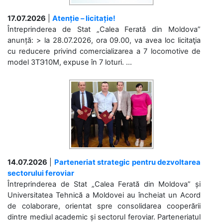
17.07.2026
|
Atenție – licitație!
Întreprinderea de Stat „Calea Ferată din Moldova”
anunță: > la 28.07.2026, ora 09.00, va avea loc licitaţia
cu reducere privind comercializarea a 7 locomotive de
model 3ТЭ10М, expuse în 7 loturi. ...
14.07.2026
|
Parteneriat strategic pentru dezvoltarea
sectorului feroviar
Întreprinderea de Stat „Calea Ferată din Moldova” și
Universitatea Tehnică a Moldovei au încheiat un Acord
de colaborare, orientat spre consolidarea cooperării
dintre mediul academic și sectorul feroviar. Parteneriatul