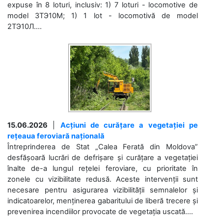
expuse în 8 loturi, inclusiv: 1) 7 loturi - locomotive de
model 3ТЭ10М; 1) 1 lot - locomotivă de model
2ТЭ10Л....
15.06.2026
|
Acțiuni de curățare a vegetației pe
rețeaua feroviară națională
Întreprinderea de Stat „Calea Ferată din Moldova”
desfășoară lucrări de defrișare și curățare a vegetației
înalte de-a lungul rețelei feroviare, cu prioritate în
zonele cu vizibilitate redusă. Aceste intervenții sunt
necesare pentru asigurarea vizibilității semnalelor și
indicatoarelor, menținerea gabaritului de liberă trecere și
prevenirea incendiilor provocate de vegetația uscată....