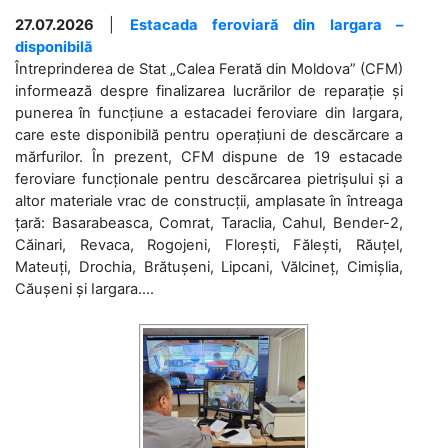
27.07.2026
|
Estacada feroviară din Iargara –
disponibilă
Întreprinderea de Stat „Calea Ferată din Moldova” (CFM)
informează despre finalizarea lucrărilor de reparație și
punerea în funcțiune a estacadei feroviare din Iargara,
care este disponibilă pentru operațiuni de descărcare a
mărfurilor. În prezent, CFM dispune de 19 estacade
feroviare funcționale pentru descărcarea pietrișului și a
altor materiale vrac de construcții, amplasate în întreaga
țară: Basarabeasca, Comrat, Taraclia, Cahul, Bender-2,
Căinari, Revaca, Rogojeni, Florești, Fălești, Răuțel,
Mateuți, Drochia, Brătușeni, Lipcani, Vălcineț, Cimișlia,
Căușeni și Iargara....