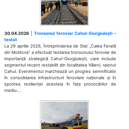
30.04.2026
|
Tronsonul feroviar Cahul-Giurgiulești –
testat
La 29 aprilie 2026, Întreprinderea de Stat „Calea Ferată
din Moldova” a efectuat testarea tronsonului feroviar de
importanță strategică Cahul-Giurgiulești, care include
segmentul recent restabilit din localitatea Văleni, raionul
Cahul. Evenimentul marchează un progres semnificativ
în consolidarea infrastructurii feroviare naționale și în
sporirea rezilienței acesteia în fața provocărilor de
mediu....